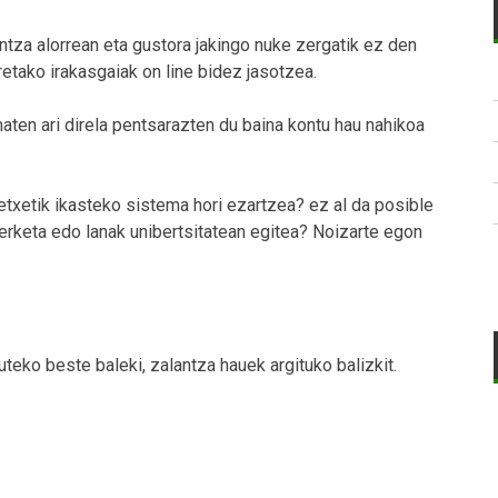
ntza alorrean eta gustora jakingo nuke zergatik ez den
uretako irakasgaiak on line bidez jasotzea.
ten ari direla pentsarazten du baina kontu hau nahikoa
 etxetik ikasteko sistema hori ezartzea? ez al da posible
erketa edo lanak unibertsitatean egitea? Noizarte egon
teko beste baleki, zalantza hauek argituko balizkit.