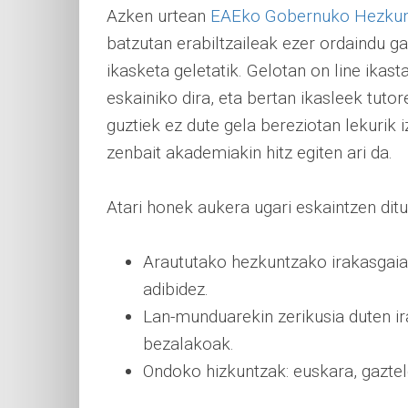
Azken urtean
EAEko Gobernuko Hezkun
batzutan erabiltzaileak ezer ordaindu ga
ikasketa geletatik. Gelotan on line ikas
eskainiko dira, eta bertan ikasleek tuto
guztiek ez dute gela bereziotan lekurik
zenbait akademiakin hitz egiten ari da.
Atari honek aukera ugari eskaintzen ditu
Araututako hezkuntzako irakasgaiak i
adibidez.
Lan-munduarekin zerikusia duten ir
bezalakoak.
Ondoko hizkuntzak: euskara, gaztele