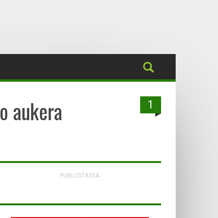
ko aukera
1
PUBLIZITATEA