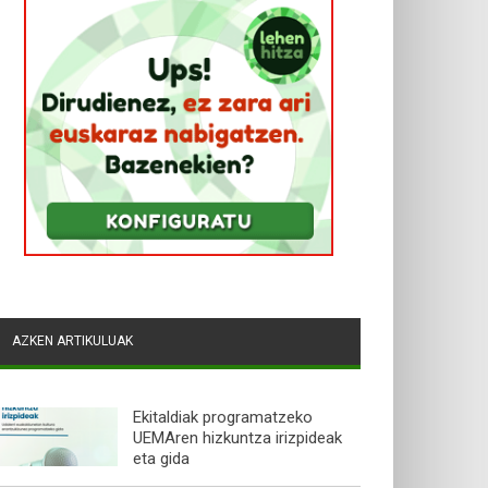
AZKEN ARTIKULUAK
Ekitaldiak programatzeko
UEMAren hizkuntza irizpideak
eta gida