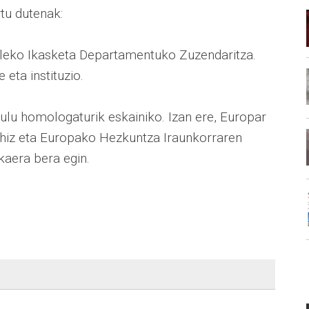
rtu dutenak:
ileko Ikasketa Departamentuko Zuzendaritza.
eta instituzio.
tulu homologaturik eskainiko. Izan ere, Europar
ahiz eta Europako Hezkuntza Iraunkorraren
kaera bera egin.