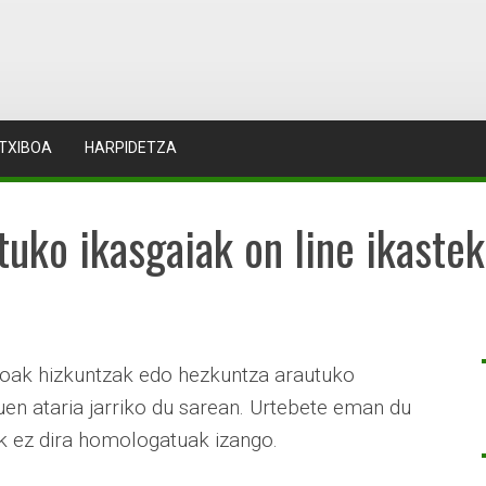
TXIBOA
HARPIDETZA
tuko ikasgaiak on line ikaste
boak hizkuntzak edo hezkuntza arautuko
uen ataria jarriko du sarean. Urtebete eman du
ak ez dira homologatuak izango.