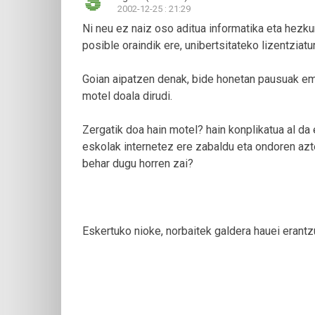
2002-12-25 : 21:29
Ni neu ez naiz oso aditua informatika eta hezku
posible oraindik ere, unibertsitateko lizentziat
Goian aipatzen denak, bide honetan pausuak ema
motel doala dirudi.
Zergatik doa hain motel? hain konplikatua al da
eskolak internetez ere zabaldu eta ondoren azt
behar dugu horren zai?
Eskertuko nioke, norbaitek galdera hauei erantzu