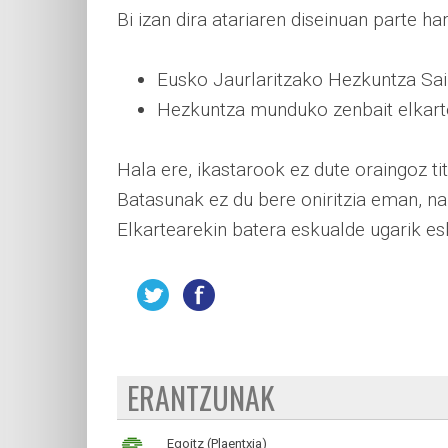
Bi izan dira atariaren diseinuan parte ha
Eusko Jaurlaritzako Hezkuntza Sa
Hezkuntza munduko zenbait elkarte 
Hala ere, ikastarook ez dute oraingoz ti
Batasunak ez du bere oniritzia eman, n
Elkartearekin batera eskualde ugarik es
ERANTZUNAK
Egoitz (Plaentxia)