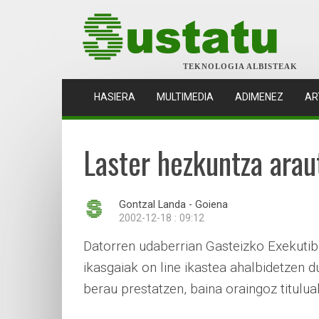
TEKNOLOGIA ALBISTEAK
(CURRENT)
HASIERA
MULTIMEDIA
ADIMENEZ
AR
Laster hezkuntza arau
Gontzal Landa - Goiena
2002-12-18 : 09:12
Datorren udaberrian Gasteizko Exekuti
ikasgaiak on line ikastea ahalbidetzen d
berau prestatzen, baina oraingoz titulu