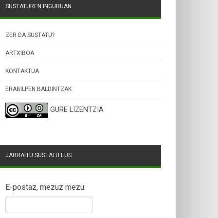
SUSTATUREN INGURUAN
ZER DA SUSTATU?
ARTXIBOA
KONTAKTUA
ERABILPEN BALDINTZAK
GURE LIZENTZIA
JARRAITU SUSTATU.EUS
E-postaz, mezuz mezu: