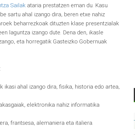
tza Sailak
ataria prestatzen eman du. Kasu
be sartu ahal izango dira, beren etxe nahiz
taroek beharrezkoak dituzten klase presentzialak
reen laguntza izango dute. Dena den, ikasle
 izango, eta horregatik Gasteizko Gobernuak
:
kasi ahal izango dira, fisika, historia edo artea,
akasgaiak, elektronika nahiz informatika
ra, frantsesa, alemaniera eta italiera.