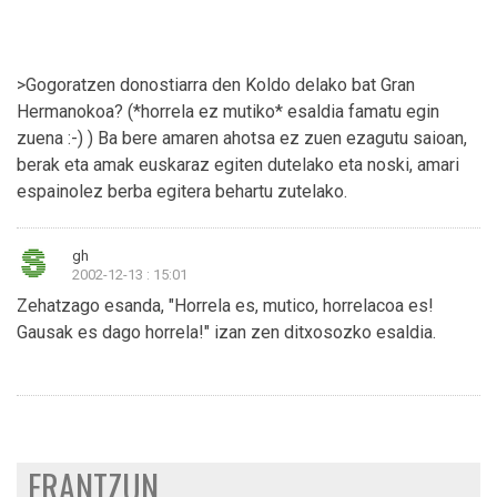
>Gogoratzen donostiarra den Koldo delako bat Gran
Hermanokoa? (*horrela ez mutiko* esaldia famatu egin
zuena :-) ) Ba bere amaren ahotsa ez zuen ezagutu saioan,
berak eta amak euskaraz egiten dutelako eta noski, amari
espainolez berba egitera behartu zutelako.
gh
2002-12-13 : 15:01
Zehatzago esanda, "Horrela es, mutico, horrelacoa es!
Gausak es dago horrela!" izan zen ditxosozko esaldia.
ERANTZUN