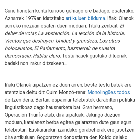
Gune honetan kontu kurioso gehiago ere badago, esaterako,
Aznarrek 1979an idatzitako
artikuluen bilduma.
Iñaki Olanok
aurreko mezuan esaten duen moduan. Titulu zenbait:
El
deber de votar, La abstención. La lección de la historia,
Vientos que destruyen, Unidad y grandeza, Los otros
holocaustos, El Parlamento, hazmerreír de nuestra
democracia, Hablar claro.
Testu hauek gustuko dituenak
badaki non irakur ditzakeen...
Iñaki Olanok aipatzen ez duen arren, beste testu batek ere
atentzioa deitu dit: Quim Monzó-rena:
Monolingües todos
deitzen dena. Bertan, espainiar telebistek darabilten politika
linguistikoaz dago hausnarketa bat. Gran hermano,
Operacion Triunfo etab. dira aipatuak. Jakingo duzuen
moduan, katalanez berba egitea galarazten dute gaur egun
telebistan. Euskararekin izandako gorabeherak ere jasotzen
dira artikuluan. Gogoratzen donostiarra den Koldo delako