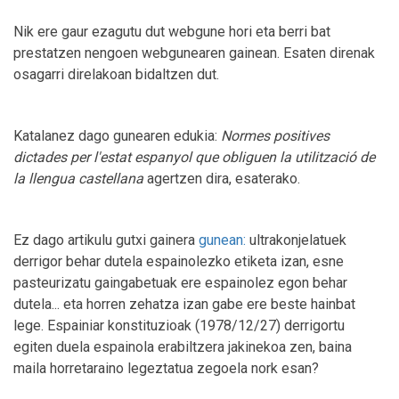
Nik ere gaur ezagutu dut webgune hori eta berri bat
prestatzen nengoen webgunearen gainean. Esaten direnak
osagarri direlakoan bidaltzen dut.
Katalanez dago gunearen edukia:
Normes positives
dictades per l'estat espanyol que obliguen la utilització de
la llengua castellana
agertzen dira, esaterako.
Ez dago artikulu gutxi gainera
gunean:
ultrakonjelatuek
derrigor behar dutela espainolezko etiketa izan, esne
pasteurizatu gaingabetuak ere espainolez egon behar
dutela... eta horren zehatza izan gabe ere beste hainbat
lege. Espainiar konstituzioak (1978/12/27) derrigortu
egiten duela espainola erabiltzera jakinekoa zen, baina
maila horretaraino legeztatua zegoela nork esan?