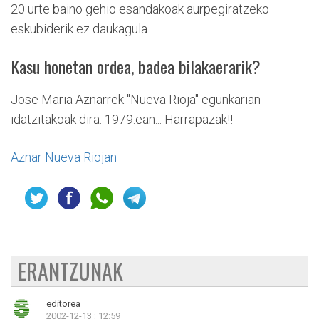
20 urte baino gehio esandakoak aurpegiratzeko
eskubiderik ez daukagula.
Kasu honetan ordea, badea bilakaerarik?
Jose Maria Aznarrek "Nueva Rioja" egunkarian
idatzitakoak dira. 1979.ean... Harrapazak!!
Aznar Nueva Riojan
ERANTZUNAK
editorea
2002-12-13 : 12:59