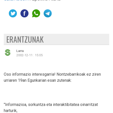
ERANTZUNAK
Larra
2002-12-11 : 15:05
Oso informazio interesgarria! Nontzebarrikoak ez ziren
urriaren 19an Egunkarian esan zutenak:
"Informazioa, sorkuntza eta interaktibitatea oinarritzat
harturik,