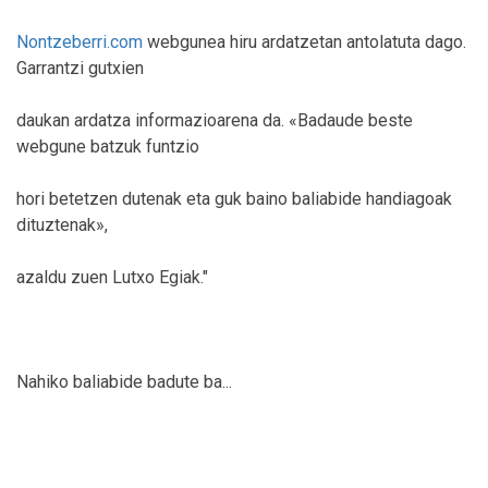
Nontzeberri.com
webgunea hiru ardatzetan antolatuta dago.
Garrantzi gutxien
daukan ardatza informazioarena da. «Badaude beste
webgune batzuk funtzio
hori betetzen dutenak eta guk baino baliabide handiagoak
dituztenak»,
azaldu zuen Lutxo Egiak."
Nahiko baliabide badute ba...