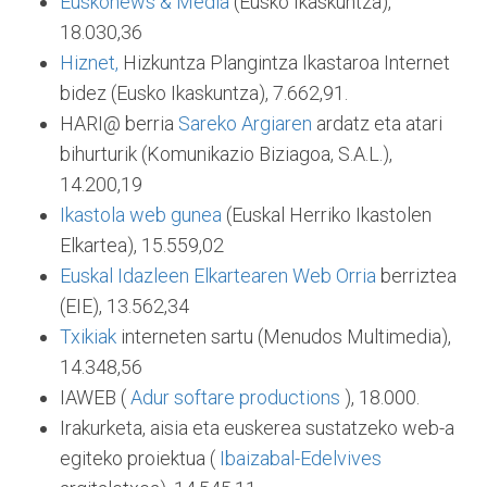
Euskonews & Media
(Eusko Ikaskuntza),
18.030,36
Hiznet,
Hizkuntza Plangintza Ikastaroa Internet
bidez (Eusko Ikaskuntza), 7.662,91.
HARI@ berria
Sareko Argiaren
ardatz eta atari
bihurturik (Komunikazio Biziagoa, S.A.L.),
14.200,19
Ikastola web gunea
(Euskal Herriko Ikastolen
Elkartea), 15.559,02
Euskal Idazleen Elkartearen Web Orria
berriztea
(EIE), 13.562,34
Txikiak
interneten sartu (Menudos Multimedia),
14.348,56
IAWEB (
Adur softare productions
), 18.000.
Irakurketa, aisia eta euskerea sustatzeko web-a
egiteko proiektua (
Ibaizabal-Edelvives