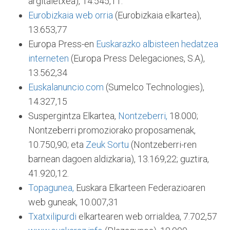
argitaletxea), 14.545,11.
Eurobizkaia web orria
(Eurobizkaia elkartea),
13.653,77
Europa Press-en
Euskarazko albisteen hedatzea
interneten
(Europa Press Delegaciones, S.A),
13.562,34
Euskalanuncio.com
(Sumelco Technologies),
14.327,15
Suspergintza Elkartea,
Nontzeberri,
18.000;
Nontzeberri promoziorako proposamenak,
10.750,90; eta
Zeuk Sortu
(Nontzeberri-ren
barnean dagoen aldizkaria), 13.169,22; guztira,
41.920,12.
Topagunea,
Euskara Elkarteen Federazioaren
web guneak, 10.007,31
Txatxilipurdi
elkartearen web orrialdea, 7.702,57