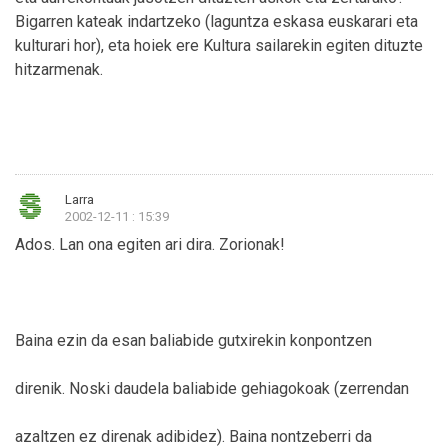
Bigarren kateak indartzeko (laguntza eskasa euskarari eta
kulturari hor), eta hoiek ere Kultura sailarekin egiten dituzte
hitzarmenak.
Larra
2002-12-11 : 15:39
Ados. Lan ona egiten ari dira. Zorionak!
Baina ezin da esan baliabide gutxirekin konpontzen
direnik. Noski daudela baliabide gehiagokoak (zerrendan
azaltzen ez direnak adibidez). Baina nontzeberri da