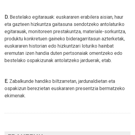
D.
Bestelako egitarauak: euskararen erabilera aisian, haur
eta gazteen hizkuntza gaitasuna sendotzeko antolaturiko
egitarauak, monitoreen prestakuntza, materiale-sorkuntza,
produktu konkretuen gaineko bideragarritasun azterketak,
euskararen historian edo hizkuntzari loturiko hainbat
eremutan izen handia duten pertsonaiak omentzeko edo
bestelako ospakizunak antolatzeko jarduerak, etab.
E.
Zabalkunde handiko biltzarretan, jardunaldietan eta
ospakizun berezietan euskararen presentzia bermatzeko
ekimenak.