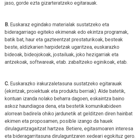
jaso, gorde ezta gizarteratzeko egitarauak.
B.
Euskaraz egindako materialak sustatzeko eta
bideragarriago egiteko ekimenak edo ekintza programak,
batik bat, haur eta gazteentzat prestaturikoak, besteak
beste, aldizkarien harpidetzak ugaritzea, euskarazko
bideoak, bideojokoak, jostailuak, joko hezigarriak eta
antzekoak, softwareak, etab. zabaltzeko eginikoak, etab.
C.
Euskarazko irakurzaletasuna sustatzeko egitarauak
(ekintzak, proiektuak eta produktu berriak). Alde batetik,
kontuan izanda nolako beharra dagoen, eskaintza baino
askoz haundiagoa dena, eta bestetik komunikabideen
alorrean badirela ohiko jardunetik at gelditzen diren hainbat
ekimen eta proposamen, posible izango da hauek
dirulaguntzagaitzat hartzea. Betiere, egitasmoaren interesa
eta bideragarritasuna dirulaguntzaren xedeari egokituz gero.