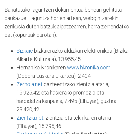
Banatutako laguntzen dokumentua behean gehituta
daukazue. Laguntza horien artean, webgintzarekin
zerikusia duten batzuk aipatzearren, horra zerrendatxo
bat (kopuruak eurotan):
Bizkaie
bizkaierazko aldizkari elektronikoa (Bizikai
Alkarte Kulturala), 13.955,45.
Hernaniko Kronikaren
www.hkronika.com
(Dobera Euskara Elkartea), 2.404
Zernola.net
gazteentzako zientzia ataria,
15.925,42; eta hasierako promozio eta
harpidetza kanpaina, 7.495 (Elhuyar), guztira
23.420,42.
Zientzia.net,
zientzia eta teknikaren ataria
(Elhuyar), 15.795,46