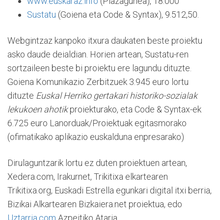
www.euskaraz.info
(Plazagunea), 18.000
Sustatu
(Goiena eta Code & Syntax), 9.512,50.
Webgintzaz kanpoko itxura daukaten beste proiektu
asko daude deialdian. Horien artean, Sustatu-ren
sortzaileen beste bi proiektu ere lagundu dituzte.
Goiena Komunikazio Zerbitzuek 3.945 euro lortu
dituzte
Euskal Herriko gertakari historiko-sozialak
lekukoen ahotik
proiekturako, eta Code & Syntax-ek
6.725 euro Lanorduak/Proiektuak egitasmorako
(ofimatikako aplikazio euskalduna enpresarako)
Dirulaguntzarik lortu ez duten proiektuen artean,
Xedera.com, Irakurnet, Trikitixa elkartearen
Trikitixa.org, Euskadi Estrella egunkari digital itxi berria,
Bizikai Alkartearen Bizkaiera.net proiektua, edo
Uztarria.com
Azpeitiko Ataria.