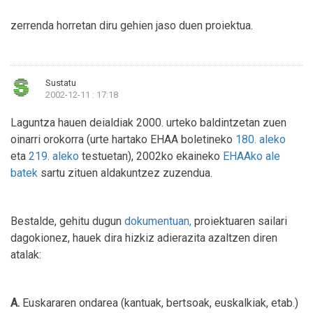
zerrenda horretan diru gehien jaso duen proiektua.
Sustatu
2002-12-11 : 17:18
Laguntza hauen deialdiak 2000. urteko baldintzetan zuen
oinarri orokorra (urte hartako EHAA boletineko
180. aleko
eta
219. aleko
testuetan), 2002ko ekaineko
EHAAko ale
batek
sartu zituen aldakuntzez zuzendua.
Bestalde, gehitu dugun
dokumentuan,
proiektuaren sailari
dagokionez, hauek dira hizkiz adierazita azaltzen diren
atalak:
A.
Euskararen ondarea (kantuak, bertsoak, euskalkiak, etab.)