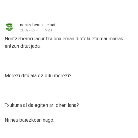
nontzeberri zale bat
2002-12-11 : 15:23
Nontzeberriri laguntza ona eman diotela eta mar marrak
entzun ditut jada.
Merezi ditu ala ez ditu merezi?
Txukuna al da egiten ari diren lana?
Ni neu baiezkoan nago.