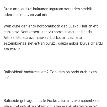
Orain arte, euskal kultuaren inguruan sortu den ataririk
ederrena iruditzen zait niri.
Web gune gehienak korporatiboak dira Euskal Herrian eta
euskaraz. Nontzeberri zentzu horretan atari on bat da.
Arteaz, literaturaz, musikaz, bertsolaritzaz, arte
eszenikoetaz, net-art-ari buruz... gauza askori buruz dihardu,
eta txukun.
Baliabideak badituzte, eta? Ez al dira ba ondo erabiltzen
ari?
Baliabide gehiago dituzte Eusko Jaurlaritzako subentzioa
eta aurrekontuak jasotzen dituzten askok eta zertarako?