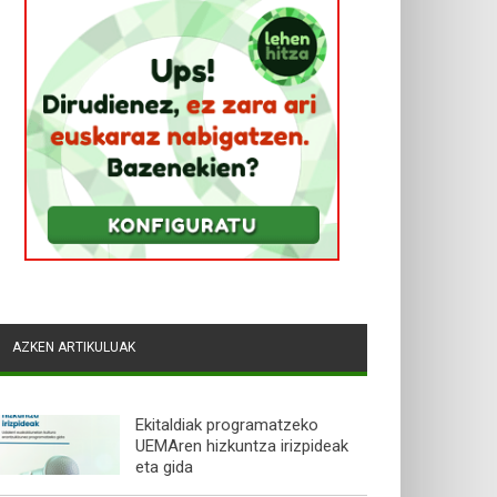
AZKEN ARTIKULUAK
Ekitaldiak programatzeko
UEMAren hizkuntza irizpideak
eta gida