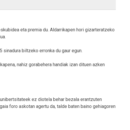
eskubidea eta premia du. Aldarrikapen hori gizarteratzeko
ua.
55 sinadura biltzeko erronka du gaur egun.
rikapena, nahiz gorabehera handiak izan dituen azken
 unibertsitateek ez diotela behar bezala erantzuten
gaia foro askotan agertu da, talde baten baino gehiagoren