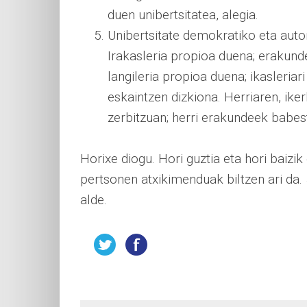
duen unibertsitatea, alegia.
Unibertsitate demokratiko eta auto
Irakasleria propioa duena; erakund
langileria propioa duena; ikasleria
eskaintzen dizkiona. Herriaren, ik
zerbitzuan; herri erakundeek babes
Horixe diogu. Hori guztia eta hori baizi
pertsonen atxikimenduak biltzen ari da. 
alde.