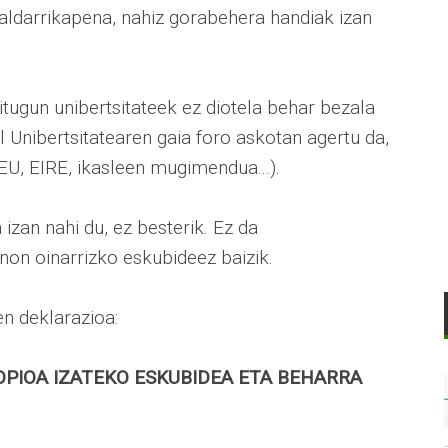
aldarrikapena, nahiz gorabehera handiak izan
itugun unibertsitateek ez diotela behar bezala
 Unibertsitatearen gaia foro askotan agertu da,
EU, EIRE, ikasleen mugimendua...).
zan nahi du, ez besterik. Ez da
unon oinarrizko eskubideez baizik.
n deklarazioa:
OPIOA IZATEKO ESKUBIDEA ETA BEHARRA