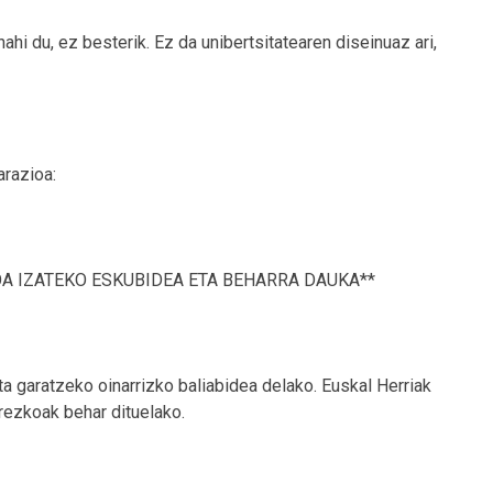
hi du, ez besterik. Ez da unibertsitatearen diseinuaz ari,
arazioa:
OA IZATEKO ESKUBIDEA ETA BEHARRA DAUKA**
eta garatzeko oinarrizko baliabidea delako. Euskal Herriak
rezkoak behar dituelako.