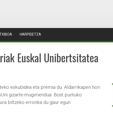
TXIBOA
HARPIDETZA
riak Euskal Unibertsitatea
ateko eskubidea eta premia du. Aldarrikapen hori
usUni gizarte-mugimendua. Bost puntuko
dura biltzeko erronka du gaur egun.