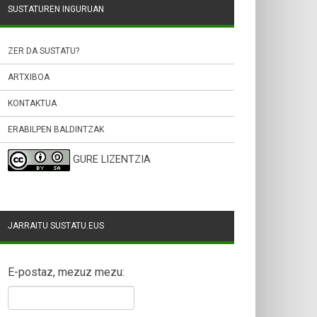
SUSTATUREN INGURUAN
ZER DA SUSTATU?
ARTXIBOA
KONTAKTUA
ERABILPEN BALDINTZAK
GURE LIZENTZIA
JARRAITU SUSTATU.EUS
E-postaz, mezuz mezu: