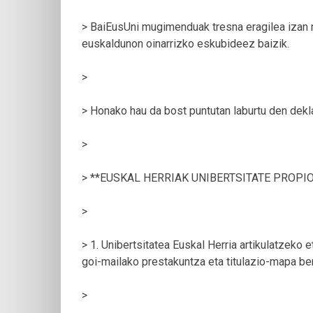
> BaiEusUni mugimenduak tresna eragilea izan na
euskaldunon oinarrizko eskubideez baizik.
>
> Honako hau da bost puntutan laburtu den dekl
>
> **EUSKAL HERRIAK UNIBERTSITATE PROPI
>
> 1. Unibertsitatea Euskal Herria artikulatzeko 
goi-mailako prestakuntza eta titulazio-mapa be
>