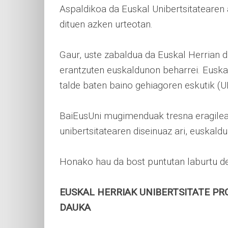
Aspaldikoa da Euskal Unibertsitatearen 
dituen azken urteotan.
Gaur, uste zabaldua da Euskal Herrian d
erantzuten euskaldunon beharrei. Euskal
talde baten baino gehiagoren eskutik (U
BaiEusUni mugimenduak tresna eragilea i
unibertsitatearen diseinuaz ari, euskald
Honako hau da bost puntutan laburtu de
EUSKAL HERRIAK UNIBERTSITATE PR
DAUKA