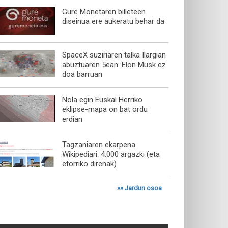
Gure Monetaren billeteen
diseinua ere aukeratu behar da
SpaceX suziriaren talka Ilargian
abuztuaren 5ean: Elon Musk ez
doa barruan
Nola egin Euskal Herriko
eklipse-mapa on bat ordu
erdian
Tagzaniaren ekarpena
Wikipediari: 4.000 argazki (eta
etorriko direnak)
»»
Jardun osoa