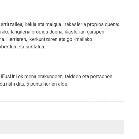
rritzailea, irekia eta malgua. Irakasleria propioa duena;
ako langileria propioa duena; ikasleriari garapen
na. Herriaren, ikerkuntzaren eta goi-mailako
abestua eta sustatua.
 BaiEusUni ekimena erakundeen, taldeen eta pertsonen
u nahi ditu, 5 puntu horien alde.