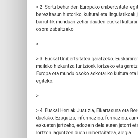
> 2. Sortu behar den Europako unibertsitate-egi
berezitasun historiko, kultural eta linguistikoak
barrutitik munduan zehar dauden euskal kultura
osora zabaltzeko.
>
> 3. Euskal Unibertsitatea garatzeko. Euskarare
mailako hizkuntza funtzioak lortzeko eta garatz
Europa eta mundu osoko askotariko kultura eta
egiteko.
>
> 4. Euskal Herriak Justizia, Elkartasuna eta Be
duelako. Ezagutza, informazioa, formazioa, aurr
eskuetan jartzeko, edozein dela euren jatorri 
lortzen laguntzen duen unibertsitatea, alegia.