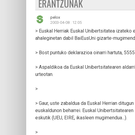
ERANTZUNAK
pelox
2003-04-08 : 12:05
> Euskal Herriak Euskal Unibertsitatea izateko 
ahaleginetan dabil BaiEusUni gizarte-mugimend
> Bost puntuko deklarazioa oinarri hartuta, 555
> Aspaldikoa da Euskal Unibertsitatearen aldar
urteotan.
>
> Gaur, uste zabaldua da Euskal Herrian ditugun
euskaldunon beharrei. Euskal Unibertsitatearen 
eskutik (UEU, EIRE, ikasleen mugimendua...).
>