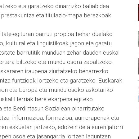
latzeko eta garatzeko oinarrizko baliabidea
 prestakuntza eta titulazio-mapa berezkoak
tate-egituran barruti propioa behar duelako
, kultural eta linguistikoak jagon eta garatu
rtsitate barrutitik munduan zehar dauden euskal
ertara biltzeko eta mundu osora zabaltzeko.
uskararen iraupena ziurtatzeko beharrezko
ntza funtzioak lortzeko eta garatzeko. Euskarak
ezaion eta Europa eta mundu osoko askotariko
uskal Herriak bere ekarpena egiteko.
a eta Berdintasun Sozialean oinarritutako
utza, informazioa, formazioa, aurrerapenak eta
nen eskuetan jartzeko, edozein dela euren jatorri
pen osoa eta jasangarria lortzen laguntzen