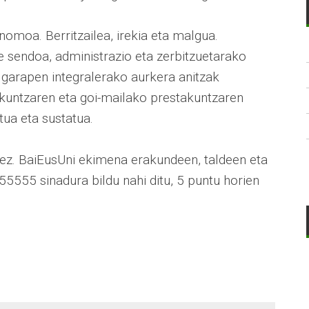
nomoa. Berritzailea, irekia eta malgua.
e sendoa, administrazio eta zerbitzuetarako
ri garapen integralerako aurkera anitzak
erkuntzaren eta goi-mailako prestakuntzaren
tua eta sustatua.
k ez. BaiEusUni ekimena erakundeen, taldeen eta
55555 sinadura bildu nahi ditu, 5 puntu horien