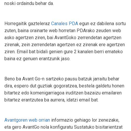
noski ordaindu behar da.
Horregaitik gazteleraz
Canales PDA
egun ez dabilena sortu
zuten, baina orainarte web horretan PDArako zeuden web
asko agertzen ziren, bai AvantGoko zerrendetan agertzen
zirenak, zein zerrendetan agertzen ez zirenak ere agertzen
ziren. Email bat bidali genien gure 2 kanalen berri emateko
baina ez genuen erantzunik jaso.
Beno ba Avant Go-n sartzeko pausu batzuk jarraitu behar
dira, espero dut guztiak gogoratzea, bestela galdetu honen
bitartez edo komenigarriagoa iruditzen bazaizu emailaren
bitartez erantzutea ba aurrera, idatzi email bat.
Avantgoren web orrian
informazio gehiago lor zenezake,
eta gero AvantGo nola konfiguratu Sustatuko bisitarientzat