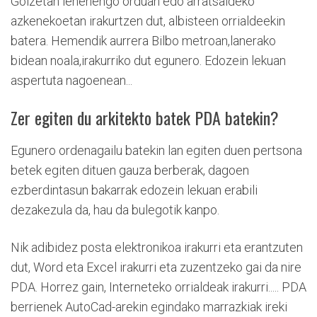
Goizetan lehenengo orduan edo arratsaldeko
azkenekoetan irakurtzen dut, albisteen orrialdeekin
batera. Hemendik aurrera Bilbo metroan,lanerako
bidean noala,irakurriko dut egunero. Edozein lekuan
aspertuta nagoenean...
Zer egiten du arkitekto batek PDA batekin?
Egunero ordenagailu batekin lan egiten duen pertsona
betek egiten dituen gauza berberak, dagoen
ezberdintasun bakarrak edozein lekuan erabili
dezakezula da, hau da bulegotik kanpo.
Nik adibidez posta elektronikoa irakurri eta erantzuten
dut, Word eta Excel irakurri eta zuzentzeko gai da nire
PDA. Horrez gain, Interneteko orrialdeak irakurri..... PDA
berrienek AutoCad-arekin egindako marrazkiak ireki