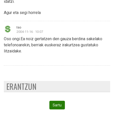
idatzi.
Agur eta segi horrela
tso
2004-11-16 : 10:07
Oso ongi.Ea noiz gertatzen den gauza berdina sakelako
telefonoarekin, berriak euskeraz irakurtzea gustatuko
litzaidake.
ERANTZUN
Sartu