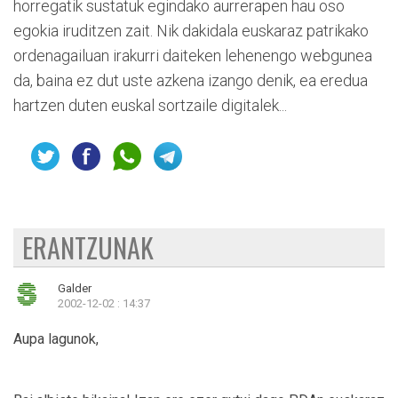
horregatik sustatuk egindako aurrerapen hau oso
egokia iruditzen zait. Nik dakidala euskaraz patrikako
ordenagailuan irakurri daiteken lehenengo webgunea
da, baina ez dut uste azkena izango denik, ea eredua
hartzen duten euskal sortzaile digitalek...
ERANTZUNAK
Galder
2002-12-02 : 14:37
Aupa lagunok,