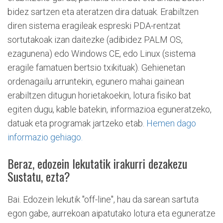
bidez sartzen eta ateratzen dira datuak. Erabiltzen
diren sistema eragileak espreski PDA-rentzat
sortutakoak izan daitezke (adibidez PALM OS,
ezagunena) edo Windows CE, edo Linux (sistema
eragile famatuen bertsio txikituak). Gehienetan
ordenagailu arruntekin, egunero mahai gainean
erabiltzen ditugun horietakoekin, lotura fisiko bat
egiten dugu, kable batekin, informazioa eguneratzeko,
datuak eta programak jartzeko etab.
Hemen dago
informazio gehiago.
Beraz, edozein lekutatik irakurri dezakezu
Sustatu, ezta?
Bai. Edozein lekutik "off-line", hau da sarean sartuta
egon gabe, aurrekoan aipatutako lotura eta eguneratze