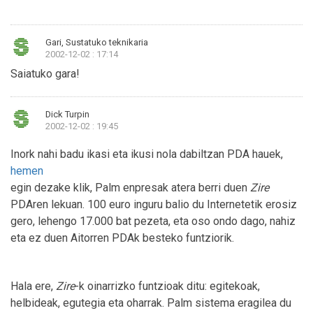
Gari, Sustatuko teknikaria
2002-12-02 : 17:14
Saiatuko gara!
Dick Turpin
2002-12-02 : 19:45
Inork nahi badu ikasi eta ikusi nola dabiltzan PDA hauek,
hemen
egin dezake klik, Palm enpresak atera berri duen
Zire
PDAren lekuan. 100 euro inguru balio du Internetetik erosiz
gero, lehengo 17.000 bat pezeta, eta oso ondo dago, nahiz
eta ez duen Aitorren PDAk besteko funtziorik.
Hala ere,
Zire
-k oinarrizko funtzioak ditu: egitekoak,
helbideak, egutegia eta oharrak. Palm sistema eragilea du