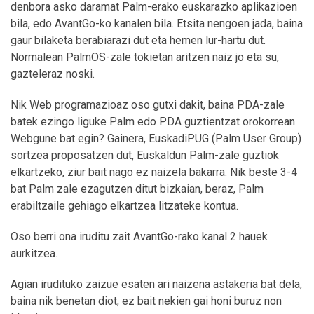
denbora asko daramat Palm-erako euskarazko aplikazioen
bila, edo AvantGo-ko kanalen bila. Etsita nengoen jada, baina
gaur bilaketa berabiarazi dut eta hemen lur-hartu dut.
Normalean PalmOS-zale tokietan aritzen naiz jo eta su,
gazteleraz noski.
Nik Web programazioaz oso gutxi dakit, baina PDA-zale
batek ezingo liguke Palm edo PDA guztientzat orokorrean
Webgune bat egin? Gainera, EuskadiPUG (Palm User Group)
sortzea proposatzen dut, Euskaldun Palm-zale guztiok
elkartzeko, ziur bait nago ez naizela bakarra. Nik beste 3-4
bat Palm zale ezagutzen ditut bizkaian, beraz, Palm
erabiltzaile gehiago elkartzea litzateke kontua.
Oso berri ona iruditu zait AvantGo-rako kanal 2 hauek
aurkitzea.
Agian irudituko zaizue esaten ari naizena astakeria bat dela,
baina nik benetan diot, ez bait nekien gai honi buruz non