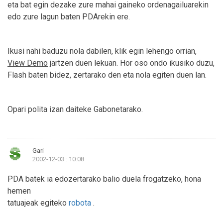
eta bat egin dezake zure mahai gaineko ordenagailuarekin
edo zure lagun baten PDArekin ere.
Ikusi nahi baduzu nola dabilen, klik egin lehengo orrian,
View Demo
jartzen duen lekuan. Hor oso ondo ikusiko duzu,
Flash baten bidez, zertarako den eta nola egiten duen lan.
Opari polita izan daiteke Gabonetarako.
Gari
2002-12-03 : 10:08
PDA batek ia edozertarako balio duela frogatzeko, hona
hemen
tatuajeak egiteko
robota
.