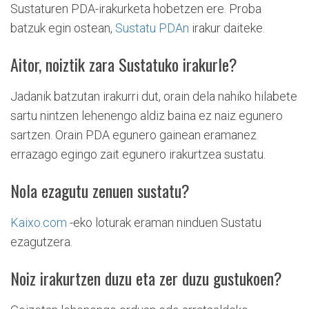
Sustaturen PDA-irakurketa hobetzen ere. Proba
batzuk egin ostean,
Sustatu PDAn
irakur daiteke.
Aitor, noiztik zara Sustatuko irakurle?
Jadanik batzutan irakurri dut, orain dela nahiko hilabete
sartu nintzen lehenengo aldiz baina ez naiz egunero
sartzen. Orain PDA egunero gainean eramanez
errazago egingo zait egunero irakurtzea sustatu.
Nola ezagutu zenuen sustatu?
Kaixo.com
-eko loturak eraman ninduen Sustatu
ezagutzera.
Noiz irakurtzen duzu eta zer duzu gustukoen?