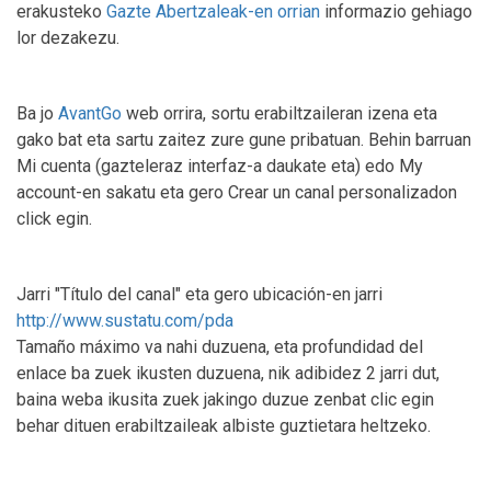
erakusteko
Gazte Abertzaleak-en orrian
informazio gehiago
lor dezakezu.
Ba jo
AvantGo
web orrira, sortu erabiltzaileran izena eta
gako bat eta sartu zaitez zure gune pribatuan. Behin barruan
Mi cuenta (gazteleraz interfaz-a daukate eta) edo My
account-en sakatu eta gero Crear un canal personalizadon
click egin.
Jarri "Título del canal" eta gero ubicación-en jarri
http://www.sustatu.com/pda
Tamaño máximo va nahi duzuena, eta profundidad del
enlace ba zuek ikusten duzuena, nik adibidez 2 jarri dut,
baina weba ikusita zuek jakingo duzue zenbat clic egin
behar dituen erabiltzaileak albiste guztietara heltzeko.