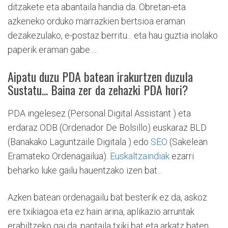
ditzakete eta abantaila handia da. Obretan-eta
azkeneko orduko marrazkien bertsioa eraman
dezakezulako, e-postaz berritu... eta hau guztia inolako
paperik eraman gabe.....
Aipatu duzu PDA batean irakurtzen duzula
Sustatu... Baina zer da zehazki PDA hori?
PDA ingelesez (Personal Digital Assistant ) eta
erdaraz ODB (Ordenador De Bolsillo) euskaraz BLD
(Banakako Laguntzaile Digitala ) edo
SEO
(Sakelean
Eramateko Ordenagailua).
Euskaltzaindiak
ezarri
beharko luke gailu hauentzako izen bat...
Azken batean ordenagailu bat besterik ez da, askoz
ere txikiagoa eta ez hain arina, aplikazio arruntak
erabiltzeko gai da, pantaila txiki bat eta arkatz baten