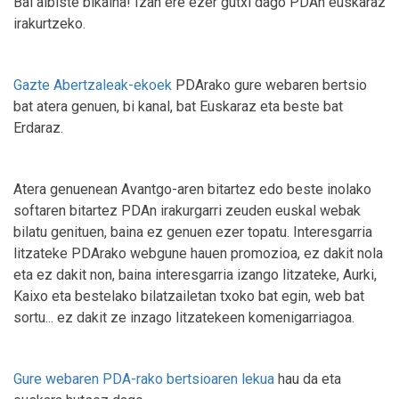
Bai albiste bikaina! Izan ere ezer gutxi dago PDAn euskaraz
irakurtzeko.
Gazte Abertzaleak-ekoek
PDArako gure webaren bertsio
bat atera genuen, bi kanal, bat Euskaraz eta beste bat
Erdaraz.
Atera genuenean Avantgo-aren bitartez edo beste inolako
softaren bitartez PDAn irakurgarri zeuden euskal webak
bilatu genituen, baina ez genuen ezer topatu. Interesgarria
litzateke PDArako webgune hauen promozioa, ez dakit nola
eta ez dakit non, baina interesgarria izango litzateke, Aurki,
Kaixo eta bestelako bilatzailetan txoko bat egin, web bat
sortu... ez dakit ze inzago litzatekeen komenigarriagoa.
Gure webaren PDA-rako bertsioaren lekua
hau da eta