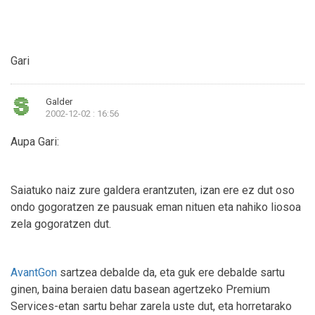
Gari
Galder
2002-12-02 : 16:56
Aupa Gari:
Saiatuko naiz zure galdera erantzuten, izan ere ez dut oso
ondo gogoratzen ze pausuak eman nituen eta nahiko liosoa
zela gogoratzen dut.
AvantGon
sartzea debalde da, eta guk ere debalde sartu
ginen, baina beraien datu basean agertzeko Premium
Services-etan sartu behar zarela uste dut, eta horretarako