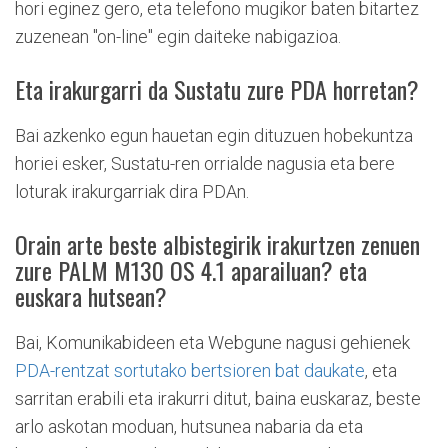
hori eginez gero, eta telefono mugikor baten bitartez
zuzenean "on-line" egin daiteke nabigazioa.
Eta irakurgarri da Sustatu zure PDA horretan?
Bai azkenko egun hauetan egin dituzuen hobekuntza
horiei esker, Sustatu-ren orrialde nagusia eta bere
loturak irakurgarriak dira PDAn.
Orain arte beste albistegirik irakurtzen zenuen
zure PALM M130 OS 4.1 aparailuan? eta
euskara hutsean?
Bai, Komunikabideen eta Webgune nagusi gehienek
PDA-rentzat sortutako bertsioren bat daukate
, eta
sarritan erabili eta irakurri ditut, baina euskaraz, beste
arlo askotan moduan, hutsunea nabaria da eta