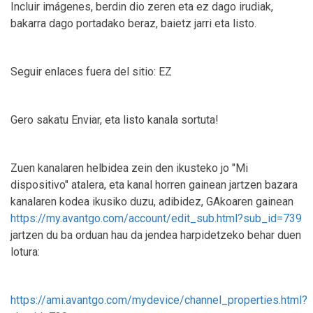
Incluir imágenes, berdin dio zeren eta ez dago irudiak,
bakarra dago portadako beraz, baietz jarri eta listo.
Seguir enlaces fuera del sitio: EZ
Gero sakatu Enviar, eta listo kanala sortuta!
Zuen kanalaren helbidea zein den ikusteko jo "Mi
dispositivo" atalera, eta kanal horren gainean jartzen bazara
kanalaren kodea ikusiko duzu, adibidez, GAkoaren gainean
https://my.avantgo.com/account/edit_sub.html?sub_id=739
jartzen du ba orduan hau da jendea harpidetzeko behar duen
lotura:
https://ami.avantgo.com/mydevice/channel_properties.html?