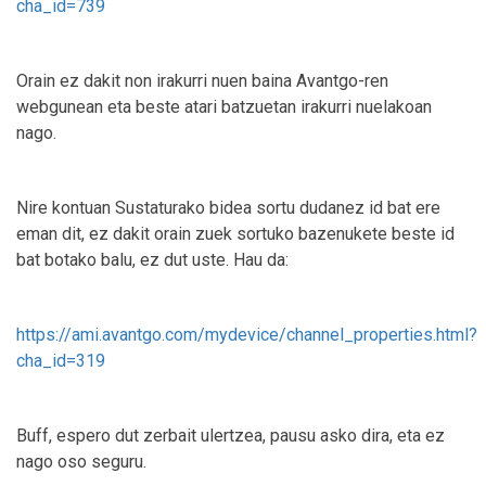
cha_id=739
Orain ez dakit non irakurri nuen baina Avantgo-ren
webgunean eta beste atari batzuetan irakurri nuelakoan
nago.
Nire kontuan Sustaturako bidea sortu dudanez id bat ere
eman dit, ez dakit orain zuek sortuko bazenukete beste id
bat botako balu, ez dut uste. Hau da:
https://ami.avantgo.com/mydevice/channel_properties.html?
cha_id=319
Buff, espero dut zerbait ulertzea, pausu asko dira, eta ez
nago oso seguru.