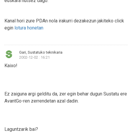
euskara hutsez dago.
Kanal hori zure PDAn nola irakurri dezakezun jakiteko click
egin
lotura honetan
Gari, Sustatuko teknikaria
2002-12-02 : 16:21
Kaixo!
Ez zaiguna argi gelditu da, zer egin behar dugun Sustatu ere
AvantGo-ren zerrendetan azal dadin.
Laguntzarik bai?