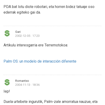
PDA bat lotu diote robotari, eta horren bidez tatuaje oso
ederrak egiteko gai da.
Gari
2002-12-05 : 17:23
Artikulu interesgarria ere Terremotokoa:
Palm OS: un modelo de interacción diferente
Romantxo
2004-11-13 : 18:36
Iep!
Duela urtebete ingurutik, Palm-zale amorratua nauzue, eta