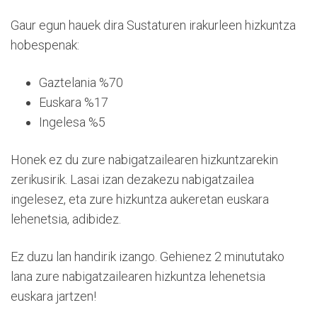
Gaur egun hauek dira Sustaturen irakurleen hizkuntza
hobespenak:
Gaztelania %70
Euskara %17
Ingelesa %5
Honek ez du zure nabigatzailearen hizkuntzarekin
zerikusirik. Lasai izan dezakezu nabigatzailea
ingelesez, eta zure hizkuntza aukeretan euskara
lehenetsia, adibidez.
Ez duzu lan handirik izango. Gehienez 2 minututako
lana zure nabigatzailearen hizkuntza lehenetsia
euskara jartzen!