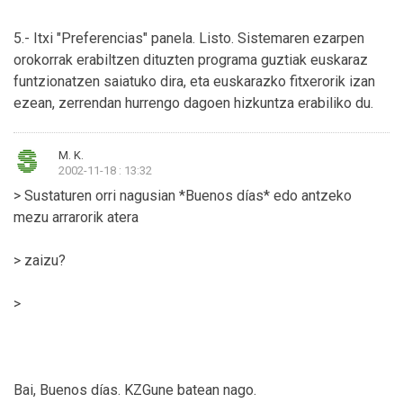
5.- Itxi "Preferencias" panela. Listo. Sistemaren ezarpen
orokorrak erabiltzen dituzten programa guztiak euskaraz
funtzionatzen saiatuko dira, eta euskarazko fitxerorik izan
ezean, zerrendan hurrengo dagoen hizkuntza erabiliko du.
M. K.
2002-11-18 : 13:32
> Sustaturen orri nagusian *Buenos días* edo antzeko
mezu arrarorik atera
> zaizu?
>
Bai, Buenos días. KZGune batean nago.