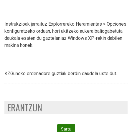
Instrukzioak jarraituz Explorrereko Heramientas > Opciones
konfiguratzeko orduan, hori ukitzeko aukera baliogabetuta
daukala esaten du gaztelaniaz Windows XP-rekin dabilen
makina honek.
KZGuneko ordenadore guztiak berdin daudela uste dut.
ERANTZUN
Sartu