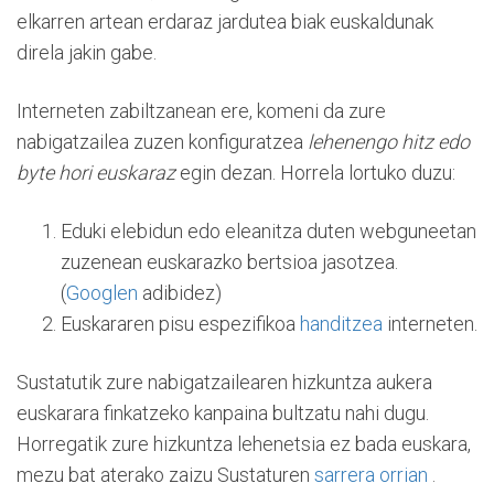
elkarren artean erdaraz jardutea biak euskaldunak
direla jakin gabe.
Interneten zabiltzanean ere, komeni da zure
nabigatzailea zuzen konfiguratzea
lehenengo hitz edo
byte hori euskaraz
egin dezan. Horrela lortuko duzu:
Eduki elebidun edo eleanitza duten webguneetan
zuzenean euskarazko bertsioa jasotzea.
(
Googlen
adibidez)
Euskararen pisu espezifikoa
handitzea
interneten.
Sustatutik zure nabigatzailearen hizkuntza aukera
euskarara finkatzeko kanpaina bultzatu nahi dugu.
Horregatik zure hizkuntza lehenetsia ez bada euskara,
mezu bat aterako zaizu Sustaturen
sarrera orrian
.