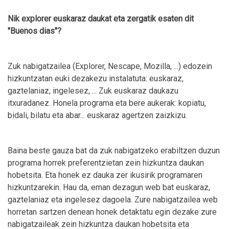
Nik explorer euskaraz daukat eta zergatik esaten dit
"Buenos dias"?
Zuk nabigatzailea (Explorer, Nescape, Mozilla, ...) edozein
hizkuntzatan euki dezakezu instalatuta: euskaraz,
gaztelaniaz, ingelesez, ... Zuk euskaraz daukazu
itxuradanez. Honela programa eta bere aukerak: kopiatu,
bidali, bilatu eta abar... euskaraz agertzen zaizkizu.
Baina beste gauza bat da zuk nabigatzeko erabiltzen duzun
programa horrek preferentzietan zein hizkuntza daukan
hobetsita. Eta honek ez dauka zer ikusirik programaren
hizkuntzarekin. Hau da, eman dezagun web bat euskaraz,
gaztelaniaz eta ingelesez dagoela. Zure nabigatzailea web
horretan sartzen denean honek detaktatu egin dezake zure
nabigatzaileak zein hizkuntza daukan hobetsita eta