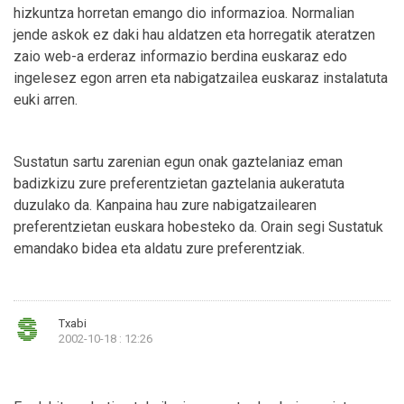
hizkuntza horretan emango dio informazioa. Normalian
jende askok ez daki hau aldatzen eta horregatik ateratzen
zaio web-a erderaz informazio berdina euskaraz edo
ingelesez egon arren eta nabigatzailea euskaraz instalatuta
euki arren.
Sustatun sartu zarenian egun onak gaztelaniaz eman
badizkizu zure preferentzietan gaztelania aukeratuta
duzulako da. Kanpaina hau zure nabigatzailearen
preferentzietan euskara hobesteko da. Orain segi Sustatuk
emandako bidea eta aldatu zure preferentziak.
Txabi
2002-10-18 : 12:26