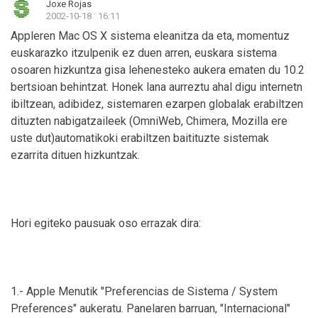
Joxe Rojas
2002-10-18 : 16:11
Appleren Mac OS X sistema eleanitza da eta, momentuz
euskarazko itzulpenik ez duen arren, euskara sistema
osoaren hizkuntza gisa lehenesteko aukera ematen du 10.2
bertsioan behintzat. Honek lana aurreztu ahal digu internetn
ibiltzean, adibidez, sistemaren ezarpen globalak erabiltzen
dituzten nabigatzaileek (OmniWeb, Chimera, Mozilla ere
uste dut)automatikoki erabiltzen baitituzte sistemak
ezarrita dituen hizkuntzak.
Hori egiteko pausuak oso errazak dira:
1.- Apple Menutik "Preferencias de Sistema / System
Preferences" aukeratu. Panelaren barruan, "Internacional"