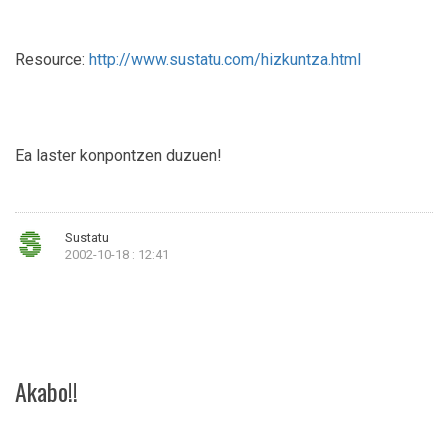
Resource:
http://www.sustatu.com/hizkuntza.html
Ea laster konpontzen duzuen!
Sustatu
2002-10-18 : 12:41
Akabo!!