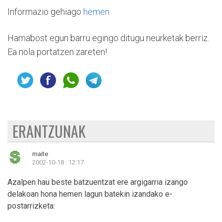
Informazio gehiago
hemen
Hamabost egun barru egingo ditugu neurketak berriz.
Ea nola portatzen zareten!
ERANTZUNAK
maite
2002-10-18 : 12:17
Azalpen hau beste batzuentzat ere argigarria izango
delakoan hona hemen lagun batekin izandako e-
postarrizketa: