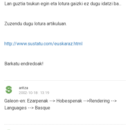
Lan guztia txukun egin eta lotura gaizki ez dugu idatzi ba...
Zuzendu dugu lotura artikuluan.
http://www.sustatu.com/euskaraz.html
Barkatu endredoak!
aritza
2002-10-18 : 13:19
Galeon-en: Ezarpenak --> Hobespenak -->Rendering -->
Languages --> Basque