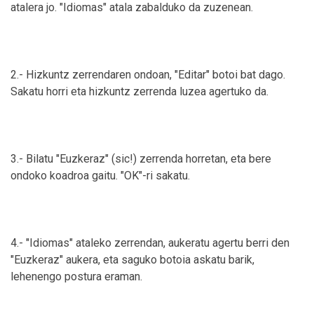
atalera jo. "Idiomas" atala zabalduko da zuzenean.
2.- Hizkuntz zerrendaren ondoan, "Editar" botoi bat dago.
Sakatu horri eta hizkuntz zerrenda luzea agertuko da.
3.- Bilatu "Euzkeraz" (sic!) zerrenda horretan, eta bere
ondoko koadroa gaitu. "OK"-ri sakatu.
4.- "Idiomas" ataleko zerrendan, aukeratu agertu berri den
"Euzkeraz" aukera, eta saguko botoia askatu barik,
lehenengo postura eraman.