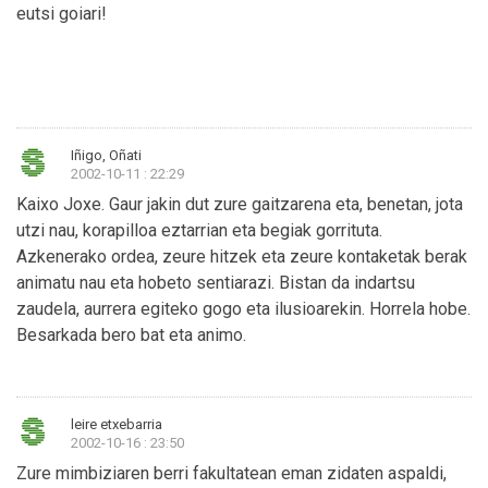
eutsi goiari!
Iñigo, Oñati
2002-10-11 : 22:29
Kaixo Joxe. Gaur jakin dut zure gaitzarena eta, benetan, jota
utzi nau, korapilloa eztarrian eta begiak gorrituta.
Azkenerako ordea, zeure hitzek eta zeure kontaketak berak
animatu nau eta hobeto sentiarazi. Bistan da indartsu
zaudela, aurrera egiteko gogo eta ilusioarekin. Horrela hobe.
Besarkada bero bat eta animo.
leire etxebarria
2002-10-16 : 23:50
Zure mimbiziaren berri fakultatean eman zidaten aspaldi,