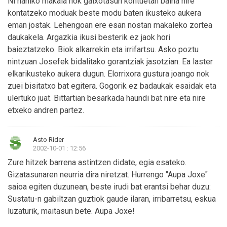
Ni nahiko makala nok gaixotasun kontuetan baina hire
kontatzeko moduak beste modu baten ikusteko aukera
eman jostak. Lehengoan ere esan nostan makaleko zortea
daukakela. Argazkia ikusi besterik ez jaok hori
baieztatzeko. Biok alkarrekin eta irrifartsu. Asko poztu
nintzuan Josefek bidalitako gorantziak jasotzian. Ea laster
elkarikusteko aukera dugun. Elorrixora gustura joango nok
zuei bisitatxo bat egitera. Gogorik ez badaukak esaidak eta
ulertuko juat. Bittartian besarkada haundi bat nire eta nire
etxeko andren partez.
Asto Rider
2002-10-01 : 12:56
Zure hitzek barrena astintzen didate, egia esateko.
Gizatasunaren neurria dira niretzat. Hurrengo "Aupa Joxe"
saioa egiten duzunean, beste irudi bat erantsi behar duzu:
Sustatu-n gabiltzan guztiok gaude ilaran, irribarretsu, eskua
luzaturik, maitasun bete. Aupa Joxe!