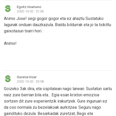
Egoitz Unamuno
2002-10-02 : 01:06
Animo Joxe! segi gogor gogor eta ez ahaztu Sustatuko
lagunak onduan dauzkazula. Bialdu bildurrak eta jo ta txikittu
gaixotasun txarri hori.
Animo!
Gurutze Irizar
2002-10-02 : 05:08
Goizeko 3ak dira, eta ospitalean nago lanean. Sustatun sartu
naiz zure berrian bila eta... Egia esan krixton emozioa
sortzen dit zure esperientzik irakurtzek. Gure inguruan ez
da oso normala zu bezelakoak aurkitzea. Seguru nago
gaindituko dezula. Besarkadak zuretzat, Bego eta