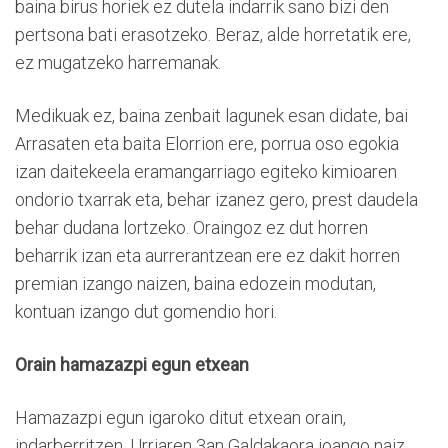
baina birus horiek ez dutela indarrik sano bizi den
pertsona bati erasotzeko. Beraz, alde horretatik ere,
ez mugatzeko harremanak.
Medikuak ez, baina zenbait lagunek esan didate, bai
Arrasaten eta baita Elorrion ere, porrua oso egokia
izan daitekeela eramangarriago egiteko kimioaren
ondorio txarrak eta, behar izanez gero, prest daudela
behar dudana lortzeko. Oraingoz ez dut horren
beharrik izan eta aurrerantzean ere ez dakit horren
premian izango naizen, baina edozein modutan,
kontuan izango dut gomendio hori.
Orain hamazazpi egun etxean
Hamazazpi egun igaroko ditut etxean orain,
indarberritzen. Urriaren 3an Galdakaora joango naiz