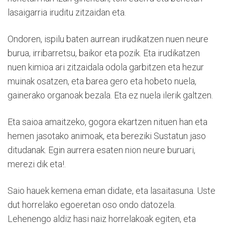
lasaigarria iruditu zitzaidan eta.
Ondoren, ispilu baten aurrean irudikatzen nuen neure
burua, irribarretsu, baikor eta pozik. Eta irudikatzen
nuen kimioa ari zitzaidala odola garbitzen eta hezur
muinak osatzen, eta barea gero eta hobeto nuela,
gainerako organoak bezala. Eta ez nuela ilerik galtzen.
Eta saioa amaitzeko, gogora ekartzen nituen han eta
hemen jasotako animoak, eta bereziki Sustatun jaso
ditudanak. Egin aurrera esaten nion neure buruari,
merezi dik eta!.
Saio hauek kemena eman didate, eta lasaitasuna. Uste
dut horrelako egoeretan oso ondo datozela.
Lehenengo aldiz hasi naiz horrelakoak egiten, eta