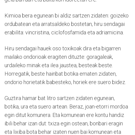
Kimioa bera egunean bi aldiz sartzen zidaten: goizeko
ordubatean eta arratsaldeko bostetan, hiru sendagai
erabilita: vincristina, ciclofosfamida eta adriamicina.
Hiru sendagai hauek oso toxikoak dira eta bigarren
mailako ondorioak eragiten dituzte: goragaleak,
urdaileko minak eta ilea jaustea, besteak beste.
Horregatik, beste hainbat botika ematen zidaten,
ondorio horietatik babesteko, horiek ere suero bidez.
Guztira hamar bat litro sartzen zidaten egunean,
botika, ura eta suero artean. Beraz, joan-etorri mordoa
egin ditut komunera. Eta komunean ere kontu handiz
ibili behar izan dut: txiza egin ostean, bonbari eragin
eta lixiba bota behar izaten nuen bai komunean eta