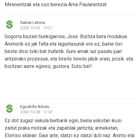
Mirenentzak eta oso berezia Ama Paularentzat.
Xabier Letona
2002-10-03 : 19:21
Gogorra bezain hunkigarrixe, Joxe. Bizitza bera modukue.
Animorik ez jak falta eta laguntasunik ere ez, baine tori
beste dosi txiki bat Iruñetik. Gure amak iaz pasatu juan
antzerako prozesue, eta loreilo loreilo jabik orain, pozik. eta
bizitzari aurre eginez, gustora. Eutsi ba!!
Eguzkiñe Arbulu
2002-10-08 : 12:42
Ez dot zugaz sekula berbarik egin, baina askotan ikusi
zaitut praka motzak eta zapatilak jantzita, arineketan,
Elorrixo aldean. Gaur arte, idatzi ez idatzi ibili naz. Animo eta