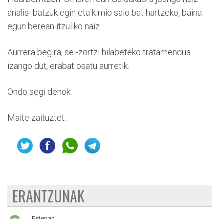
analisi batzuk egin eta kimio saio bat hartzeko, baina
egun berean itzuliko naiz.
Aurrera begira, sei-zortzi hilabeteko tratamendua
izango dut, erabat osatu aurretik.
Ondo segi denok.
Maite zaituztet.
ERANTZUNAK
Estepan.