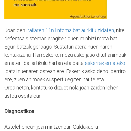
Joan den
irailaren 11n linfoma bat aurkitu zidaten,
nire
defentsa sisteman eragiten duen minbizi mota bat.
Egun batzuk geroago, Sustatun atera nuen haren
kontakizuna. Harrezkero, mezu asko jaso ditut animoak
ematen, bai artikulu hartan eta baita
eskerrak emateko
idatzi nuenaren ostean ere. Eskerrik asko denoi berriro
ere, zuen animoek suspertu egiten naute eta.
Ordainetan, kontatuko dizuet nola joan zaidan lehen
astea ospitalean.
Diagnostikoa
Astelehenean joan nintzenean Galdakaora