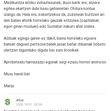
Medikuntza arloko zehaztasunek, ikusi barik ere, atzera
egitea ekartzen dute kasu gehienetan. Ohitura kontua
izango da. Hala ere, eskertzekoa da, zuzenean bizitzen ari
den baten ahotik horrelako gauzak entzutea (ospitalean
egon ginan moduan) edo Sustatun irakurri ahal izatea.
Adituak egingo garen ez dakit, baina horrelako egoera
batean dagoen pertsona batek jasan behar dituenak hobeto
ulertzen lagunduko digute bai zure kronikek.
Aprobetxatu hamazazpi egunak segi ezazu horren animoso.
Muxu handi bat
Marijo
Alber
2002-10-01 : 02:09