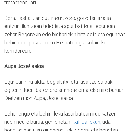
tratamenduari.
Beraz, astia izan dut irakurtzeko, goizetan irratia
entzun, iluntzean telebista apur bat ikusi, egunean
zehar Begorekin edo bisitariekin hitz egin eta egunean
behin edo, paseatzeko Hematologia solairuko
korridorean.
Aupa Joxe! saioa
Egunean hiru aldiz, begiak itxi eta lasaitze saioak
egiten nituen, batez ere animoak emateko nire buruari.
Deitzen nion Aupa, Joxe! saioa.
Lehenengo eta behin, leku lasai batean irudikatzen
nuen neure burua, gehienetan
Txillida-lekun,
uda
honetan han izan ginenean, toki ederra eta benetan