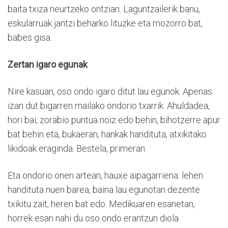
baita txiza neurtzeko ontzian. Laguntzailerik banu,
eskularruak jantzi beharko lituzke eta mozorro bat,
babes gisa.
Zertan igaro egunak
Nire kasuan, oso ondo igaro ditut lau egunok. Apenas
izan dut bigarren mailako ondorio txarrik. Ahuldadea,
hori bai, zorabio puntua noiz edo behin, bihotzerre apur
bat behin eta, bukaeran, hankak handituta, atxikitako
likidoak eraginda. Bestela, primeran.
Eta ondorio onen artean, hauxe aipagarriena: lehen
handituta nuen barea, baina lau egunotan dezente
txikitu zait, heren bat edo. Medikuaren esanetan,
horrek esan nahi du oso ondo erantzun diola