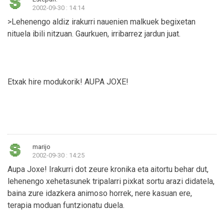
2002-09-30 : 14:14
>Lehenengo aldiz irakurri nauenien malkuek begixetan
nituela ibili nitzuan. Gaurkuen, irribarrez jardun juat.
Etxak hire modukorik! AUPA JOXE!
marijo
2002-09-30 : 14:25
Aupa Joxe! Irakurri dot zeure kronika eta aitortu behar dut,
lehenengo xehetasunek tripalarri pixkat sortu arazi didatela,
baina zure idazkera animoso horrek, nere kasuan ere,
terapia moduan funtzionatu duela.