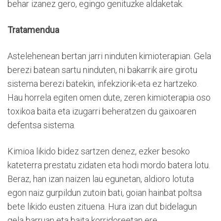
behar izanez gero, egingo genituzke aldaketak.
Tratamendua
Astelehenean bertan jarri ninduten kimioterapian. Gela
berezi batean sartu ninduten, ni bakarrik aire girotu
sistema berezi batekin, infekziorik-eta ez hartzeko.
Hau horrela egiten omen dute, zeren kimioterapia oso
toxikoa baita eta izugarri beheratzen du gaixoaren
defentsa sistema.
Kimioa likido bidez sartzen denez, ezker besoko
kateterra prestatu zidaten eta hodi mordo batera lotu.
Beraz, han izan naizen lau egunetan, aldioro lotuta
egon naiz gurpildun zutoin bati, goian hainbat poltsa
bete likido eusten zituena. Hura izan dut bidelagun
gela barruan eta baita korridoreetan ere.