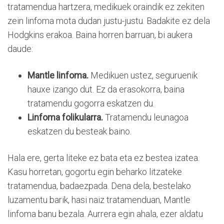
tratamendua hartzera, medikuek oraindik ez zekiten
zein linfoma mota dudan justu-justu. Badakite ez dela
Hodgkins erakoa. Baina horren barruan, bi aukera
daude:
Mantle linfoma.
Medikuen ustez, seguruenik
hauxe izango dut. Ez da erasokorra, baina
tratamendu gogorra eskatzen du.
Linfoma folikularra.
Tratamendu leunagoa
eskatzen du besteak baino.
Hala ere, gerta liteke ez bata eta ez bestea izatea.
Kasu horretan, gogortu egin beharko litzateke
tratamendua, badaezpada. Dena dela, bestelako
luzamentu barik, hasi naiz tratamenduan, Mantle
linfoma banu bezala. Aurrera egin ahala, ezer aldatu