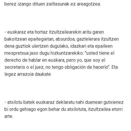
berez izango dituen zailtasunak ez areagotzea.
- euskaraz eta hortaz itzultzailearekin aritu garen
bakoitzean epaitegietan, absurdoa, gaztelerara itzultzen
dena guztiok ulertzen dugulako, idazkari eta epaileen
mespretxua jaso dugu hizkuntzarekiko: "usted tiene el
derecho de hablar en euskara, pero yo, que soy el
secretario o el juez, no tengo obligación de hacerlo". Eta
legez arrazoia daukate.
- atxilotu batek euskaraz deklaratu nahi duenean gutxienez
bi ordu gehiago egon behar du atxilotuta, itzultzailea etorri
arte.