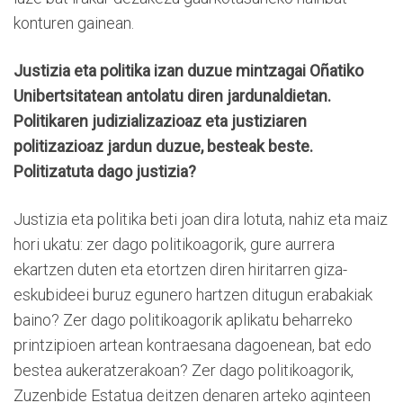
konturen gainean.
Justizia eta politika izan duzue mintzagai Oñatiko
Unibertsitatean antolatu diren jardunaldietan.
Politikaren judizializazioaz eta justiziaren
politizazioaz jardun duzue, besteak beste.
Politizatuta dago justizia?
Justizia eta politika beti joan dira lotuta, nahiz eta maiz
hori ukatu: zer dago politikoagorik, gure aurrera
ekartzen duten eta etortzen diren hiritarren giza-
eskubideei buruz egunero hartzen ditugun erabakiak
baino? Zer dago politikoagorik aplikatu beharreko
printzipioen artean kontraesana dagoenean, bat edo
bestea aukeratzerakoan? Zer dago politikoagorik,
Zuzenbide Estatua deitzen denaren arteko aginteen