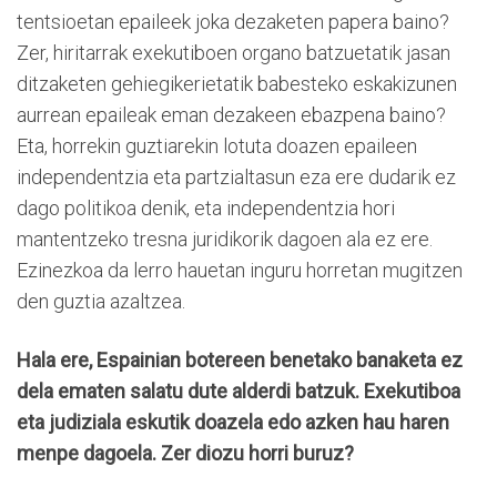
tentsioetan epaileek joka dezaketen papera baino?
Zer, hiritarrak exekutiboen organo batzuetatik jasan
ditzaketen gehiegikerietatik babesteko eskakizunen
aurrean epaileak eman dezakeen ebazpena baino?
Eta, horrekin guztiarekin lotuta doazen epaileen
independentzia eta partzialtasun eza ere dudarik ez
dago politikoa denik, eta independentzia hori
mantentzeko tresna juridikorik dagoen ala ez ere.
Ezinezkoa da lerro hauetan inguru horretan mugitzen
den guztia azaltzea.
Hala ere, Espainian botereen benetako banaketa ez
dela ematen salatu dute alderdi batzuk. Exekutiboa
eta judiziala eskutik doazela edo azken hau haren
menpe dagoela. Zer diozu horri buruz?