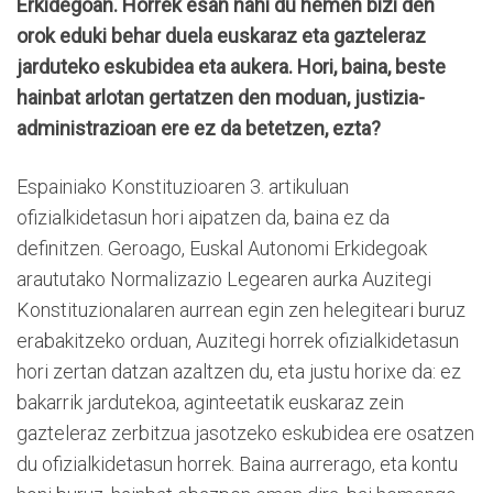
Erkidegoan. Horrek esan nahi du hemen bizi den
orok eduki behar duela euskaraz eta gazteleraz
jarduteko eskubidea eta aukera. Hori, baina, beste
hainbat arlotan gertatzen den moduan, justizia-
administrazioan ere ez da betetzen, ezta?
Espainiako Konstituzioaren 3. artikuluan
ofizialkidetasun hori aipatzen da, baina ez da
definitzen. Geroago, Euskal Autonomi Erkidegoak
araututako Normalizazio Legearen aurka Auzitegi
Konstituzionalaren aurrean egin zen helegiteari buruz
erabakitzeko orduan, Auzitegi horrek ofizialkidetasun
hori zertan datzan azaltzen du, eta justu horixe da: ez
bakarrik jardutekoa, aginteetatik euskaraz zein
gazteleraz zerbitzua jasotzeko eskubidea ere osatzen
du ofizialkidetasun horrek. Baina aurrerago, eta kontu