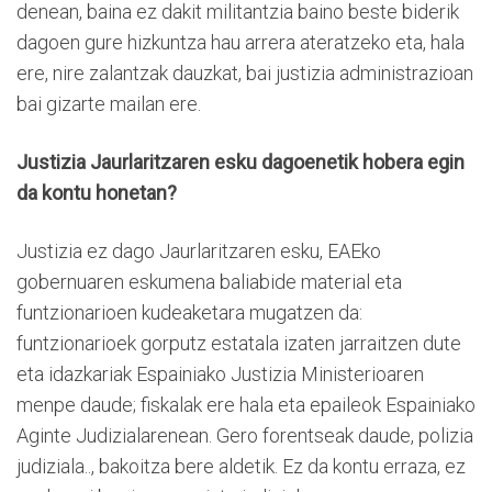
denean, baina ez dakit militantzia baino beste biderik
dagoen gure hizkuntza hau arrera ateratzeko eta, hala
ere, nire zalantzak dauzkat, bai justizia administrazioan
bai gizarte mailan ere.
Justizia Jaurlaritzaren esku dagoenetik hobera egin
da kontu honetan?
Justizia ez dago Jaurlaritzaren esku, EAEko
gobernuaren eskumena baliabide material eta
funtzionarioen kudeaketara mugatzen da:
funtzionarioek gorputz estatala izaten jarraitzen dute
eta idazkariak Espainiako Justizia Ministerioaren
menpe daude; fiskalak ere hala eta epaileok Espainiako
Aginte Judizialarenean. Gero forentseak daude, polizia
judiziala.., bakoitza bere aldetik. Ez da kontu erraza, ez