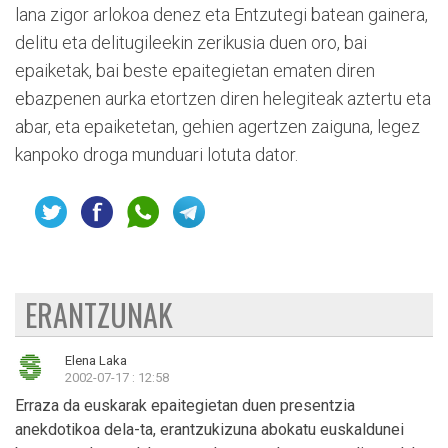
lana zigor arlokoa denez eta Entzutegi batean gainera,
delitu eta delitugileekin zerikusia duen oro, bai
epaiketak, bai beste epaitegietan ematen diren
ebazpenen aurka etortzen diren helegiteak aztertu eta
abar, eta epaiketetan, gehien agertzen zaiguna, legez
kanpoko droga munduari lotuta dator.
ERANTZUNAK
Elena Laka
2002-07-17 : 12:58
Erraza da euskarak epaitegietan duen presentzia
anekdotikoa dela-ta, erantzukizuna abokatu euskaldunei