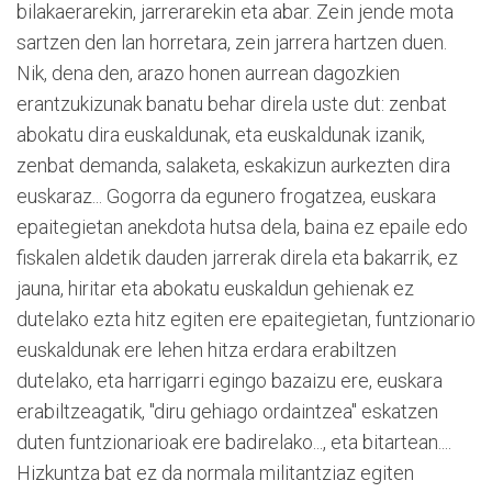
bilakaerarekin, jarrerarekin eta abar. Zein jende mota
sartzen den lan horretara, zein jarrera hartzen duen.
Nik, dena den, arazo honen aurrean dagozkien
erantzukizunak banatu behar direla uste dut: zenbat
abokatu dira euskaldunak, eta euskaldunak izanik,
zenbat demanda, salaketa, eskakizun aurkezten dira
euskaraz... Gogorra da egunero frogatzea, euskara
epaitegietan anekdota hutsa dela, baina ez epaile edo
fiskalen aldetik dauden jarrerak direla eta bakarrik, ez
jauna, hiritar eta abokatu euskaldun gehienak ez
dutelako ezta hitz egiten ere epaitegietan, funtzionario
euskaldunak ere lehen hitza erdara erabiltzen
dutelako, eta harrigarri egingo bazaizu ere, euskara
erabiltzeagatik, "diru gehiago ordaintzea" eskatzen
duten funtzionarioak ere badirelako..., eta bitartean....
Hizkuntza bat ez da normala militantziaz egiten