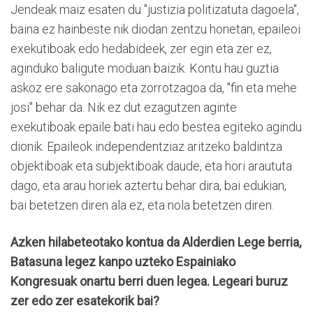
Jendeak maiz esaten du "justizia politizatuta dagoela",
baina ez hainbeste nik diodan zentzu honetan, epaileoi
exekutiboak edo hedabideek, zer egin eta zer ez,
aginduko baligute moduan baizik. Kontu hau guztia
askoz ere sakonago eta zorrotzagoa da, "fin eta mehe
josi" behar da. Nik ez dut ezagutzen aginte
exekutiboak epaile bati hau edo bestea egiteko agindu
dionik. Epaileok independentziaz aritzeko baldintza
objektiboak eta subjektiboak daude, eta hori araututa
dago, eta arau horiek aztertu behar dira, bai edukian,
bai betetzen diren ala ez, eta nola betetzen diren.
Azken hilabeteotako kontua da Alderdien Lege berria,
Batasuna legez kanpo uzteko Espainiako
Kongresuak onartu berri duen legea. Legeari buruz
zer edo zer esatekorik bai?