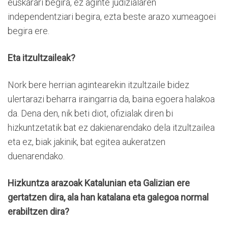
euskarari begira, ez aginte judizialaren
independentziari begira, ezta beste arazo xumeagoei
begira ere.
Eta itzultzaileak?
Nork bere herrian agintearekin itzultzaile bidez
ulertarazi beharra iraingarria da, baina egoera halakoa
da. Dena den, nik beti diot, ofizialak diren bi
hizkuntzetatik bat ez dakienarendako dela itzultzailea
eta ez, biak jakinik, bat egitea aukeratzen
duenarendako.
Hizkuntza arazoak Katalunian eta Galizian ere
gertatzen dira, ala han katalana eta galegoa normal
erabiltzen dira?