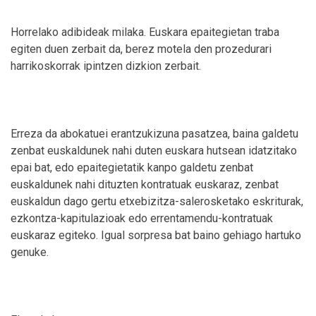
Horrelako adibideak milaka. Euskara epaitegietan traba
egiten duen zerbait da, berez motela den prozedurari
harrikoskorrak ipintzen dizkion zerbait.
Erreza da abokatuei erantzukizuna pasatzea, baina galdetu
zenbat euskaldunek nahi duten euskara hutsean idatzitako
epai bat, edo epaitegietatik kanpo galdetu zenbat
euskaldunek nahi dituzten kontratuak euskaraz, zenbat
euskaldun dago gertu etxebizitza-salerosketako eskriturak,
ezkontza-kapitulazioak edo errentamendu-kontratuak
euskaraz egiteko. Igual sorpresa bat baino gehiago hartuko
genuke.