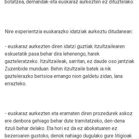
botatzea, demandak-eta euskaraz aurkezten ez dituztelako.
Nire esperientzia euskarazko idatziak aurkeztu ditudanean:
- euskaraz aurkezten diren idatzi guztiak itzultzailearen
eskuetatik pasa behar dira lehenengo, harek
gazteleratzeko. Itzultzaileak, sarritan, ez daude oso jantziak
Zuzenbide munduan. Behin itzultzaile batek ia nik
gaztelerazko bertsioa emango nion galdetu zidan, lana
errazteko.
- euskaraz aurkezten eta eramaten diren prozedurek askoz
ere denbora gehiago behar dute tramitatzeko, den-dena
itzuli behar delako. Eta hori ez da ez abokatuaren ez
bezeroaren gustoko, denok nahiago dugulako gure litigioak