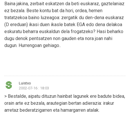
Baina jakina, zerbait eskatzen da beti euskaraz, gaztelaniaz
ez bezala. Beste kontu bat da hori, ordea, hemen
tratatzekoa baino luzeagoa: zergatik du den-dena euskaraz
(D ereduan) ikasi duen ikasle batek EGA edo dena delakoa
eskuratu beharra euskaldun dela frogatzeko? Hasi beharko
dugu denok pentsatzen non gauden eta nora joan nahi
dugun. Hurrengoan gehiago..
Luistxo
2002-07-16 : 18:03
> Bestalde, aipatu dituzun hainbat lagunek ere badute bidea,
orain arte ez bezala, arautegian bertan adierazia: irakur
arretaz bederatzigarren eta hamargarren atalak.