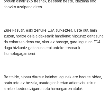
orduan oinarrizko tresnak, besteak beste, idazlana edo
ahozko azalpena diren.
Zure kasuan, aski zenuke EGA aurkeztea. Uste dut, hain
zuzen, horixe dela aldaketarik handiena: hizkuntz gaitasuna
da eskatzen dena eta, oker ez banago, gure inguruan EGA
dugu hizkuntz gaitasuna erakusteko tresnarik
'homologagarriena'.
Bestalde, aipatu dituzun hainbat lagunek ere badute bidea,
orain arte ez bezala, arautegian bertan adierazia: irakur
arretaz bederatzigarren eta hamargarren atalak.