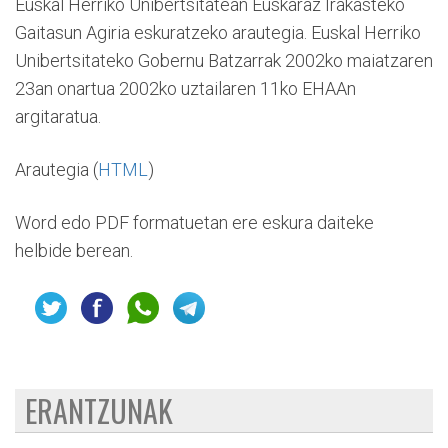
Euskal Herriko Unibertsitatean Euskaraz Irakasteko
Gaitasun Agiria eskuratzeko arautegia. Euskal Herriko
Unibertsitateko Gobernu Batzarrak 2002ko maiatzaren
23an onartua 2002ko uztailaren 11ko EHAAn
argitaratua.
Arautegia (
HTML
)
Word edo PDF formatuetan ere eskura daiteke
helbide berean.
ERANTZUNAK