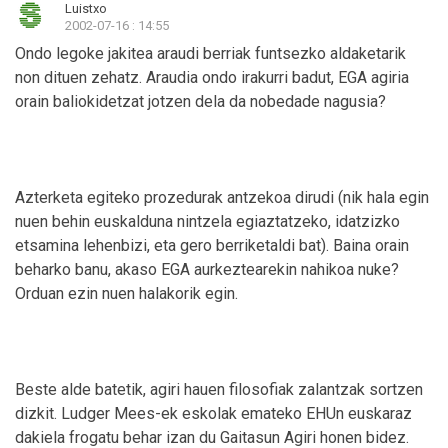
Luistxo
2002-07-16 : 14:55
Ondo legoke jakitea araudi berriak funtsezko aldaketarik
non dituen zehatz. Araudia ondo irakurri badut, EGA agiria
orain baliokidetzat jotzen dela da nobedade nagusia?
Azterketa egiteko prozedurak antzekoa dirudi (nik hala egin
nuen behin euskalduna nintzela egiaztatzeko, idatzizko
etsamina lehenbizi, eta gero berriketaldi bat). Baina orain
beharko banu, akaso EGA aurkeztearekin nahikoa nuke?
Orduan ezin nuen halakorik egin.
Beste alde batetik, agiri hauen filosofiak zalantzak sortzen
dizkit. Ludger Mees-ek eskolak emateko EHUn euskaraz
dakiela frogatu behar izan du Gaitasun Agiri honen bidez.