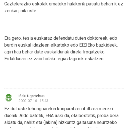
Gaztelerazko eskolak emateko halakorik pasatu beharrik ez
zeukan, nik uste.
Eta gero, tesia euskaraz defendatu duten doktoreek, edo
berdin euskal idazleen elkarteko edo EIZIEko bazkideek,
agiri hau behar dute euskaldunak direla frogatzeko.
Erdaldunari ez zaio holako egiaztagiririk eskatzen.
Iñaki Ugarteburu
2002-07-16 : 15:43
Ez dut uste lehengoarekin konparatzen ibiltzea merezi
duenik. Alde batetik, EGA aski da, eta bestetik, proba bera
aldatu da, nahiz eta (jakina) hizkuntz gaitasuna neurtzeko