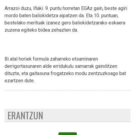
Arrazoi duzu, Iñaki. 9. puntu horretan EGAz gain, beste agiri
mordo baten baliokidetza aipatzen da. Eta 10. puntuan,
bestelako merituak izanez gero baliokidetzarako eskaera
zuzena egiteko bidea zehazten da.
Bi atal horiek formula zaharreko etsaminaren
derrigortasunaren alde erridukulu samarrak gainditzen
dituzte, eta gaitasuna frogatzeko modu zentzuzkoago bat
ezartzen dute.
ERANTZUN