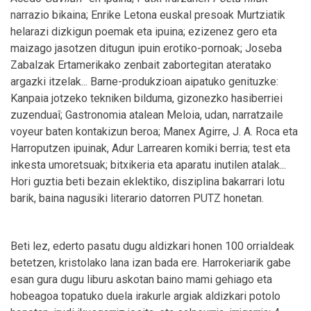
narrazio bikaina; Enrike Letona euskal presoak Murtziatik
helarazi dizkigun poemak eta ipuina; ezizenez gero eta
maizago jasotzen ditugun ipuin erotiko-pornoak; Joseba
Zabalzak Ertamerikako zenbait zabortegitan ateratako
argazki itzelak... Barne-produkzioan aipatuko genituzke:
Kanpaia jotzeko tekniken bilduma, gizonezko hasiberriei
zuzenduaî; Gastronomia atalean Meloia, udan, narratzaile
voyeur baten kontakizun beroa; Manex Agirre, J. A. Roca eta
Harroputzen ipuinak, Adur Larrearen komiki berria; test eta
inkesta umoretsuak; bitxikeria eta aparatu inutilen atalak...
Hori guztia beti bezain eklektiko, disziplina bakarrari lotu
barik, baina nagusiki literario datorren PUTZ honetan.
Beti lez, ederto pasatu dugu aldizkari honen 100 orrialdeak
betetzen, kristolako lana izan bada ere. Harrokeriarik gabe
esan gura dugu liburu askotan baino mami gehiago eta
hobeagoa topatuko duela irakurle argiak aldizkari potolo