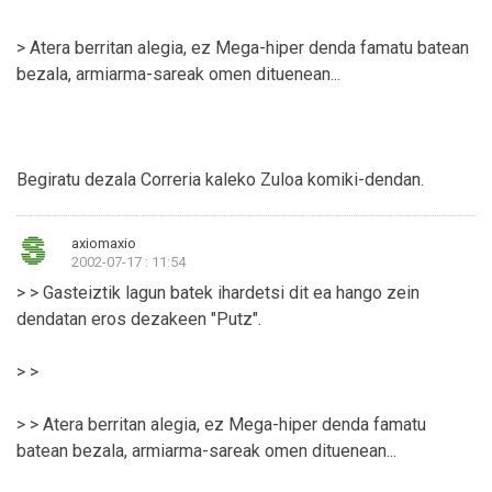
> Atera berritan alegia, ez Mega-hiper denda famatu batean
bezala, armiarma-sareak omen dituenean...
Begiratu dezala Correria kaleko Zuloa komiki-dendan.
axiomaxio
2002-07-17 : 11:54
> > Gasteiztik lagun batek ihardetsi dit ea hango zein
dendatan eros dezakeen "Putz".
> >
> > Atera berritan alegia, ez Mega-hiper denda famatu
batean bezala, armiarma-sareak omen dituenean...