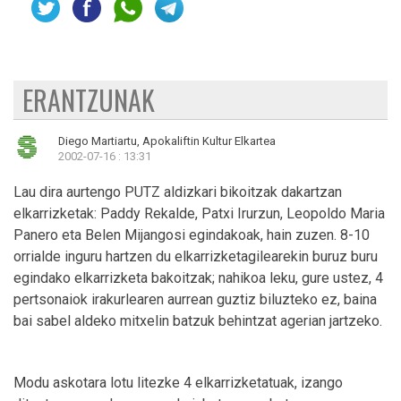
ERANTZUNAK
Diego Martiartu, Apokaliftin Kultur Elkartea
2002-07-16 : 13:31
Lau dira aurtengo PUTZ aldizkari bikoitzak dakartzan
elkarrizketak: Paddy Rekalde, Patxi Irurzun, Leopoldo Maria
Panero eta Belen Mijangosi egindakoak, hain zuzen. 8-10
orrialde inguru hartzen du elkarrizketagilearekin buruz buru
egindako elkarrizketa bakoitzak; nahikoa leku, gure ustez, 4
pertsonaiok irakurlearen aurrean guztiz biluzteko ez, baina
bai sabel aldeko mitxelin batzuk behintzat agerian jartzeko.
Modu askotara lotu litezke 4 elkarrizketatuak, izango