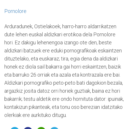
Pornolore
Arduradunek, Ostielakoek, harro-harro aldarrikatzen
dute lehen euskal aldizkari erotikoa dela Pornolore
hori. Ez dakigu lehenengoa izango ote den, beste
aldizkari batzuek ere eduki pornografikoak eskaintzen
dituztelako, eta euskaraz; tira, egia dena da aldizkari
honek ez diola sail bakarra gai horri eskaintzen, baizik
eta barruko 26 orriak eta azala eta kontrazala ere bai.
Aldizkari pornografiko peto-peto bati dagokion bezala,
argazkiz josita datoz orri horiek guztiak, baina ez hori
bakarrik; testu aldetik ere ondo hornituta dator: ipuinak,
kontakizun pikanteak, eta tonu oso berezian idatzitako
olerkiak ere aurkituko ditugu.