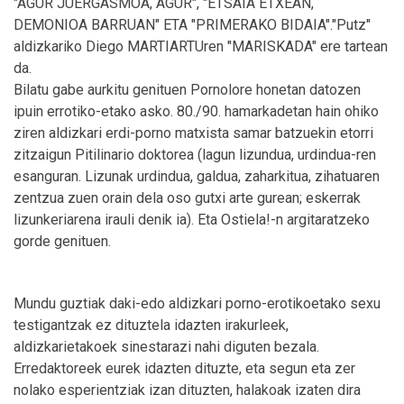
"AGUR JUERGASMOA, AGUR", "ETSAIA ETXEAN,
DEMONIOA BARRUAN" ETA "PRIMERAKO BIDAIA"."Putz"
aldizkariko Diego MARTIARTUren "MARISKADA" ere tartean
da.
Bilatu gabe aurkitu genituen Pornolore honetan datozen
ipuin errotiko-etako asko. 80./90. hamarkadetan hain ohiko
ziren aldizkari erdi-porno matxista samar batzuekin etorri
zitzaigun Pitilinario doktorea (lagun lizundua, urdindua-ren
esanguran. Lizunak urdindua, galdua, zaharkitua, zihatuaren
zentzua zuen orain dela oso gutxi arte gurean; eskerrak
lizunkeriarena irauli denik ia). Eta Ostiela!-n argitaratzeko
gorde genituen.
Mundu guztiak daki-edo aldizkari porno-erotikoetako sexu
testigantzak ez dituztela idazten irakurleek,
aldizkarietakoek sinestarazi nahi diguten bezala.
Erredaktoreek eurek idazten dituzte, eta segun eta zer
nolako esperientziak izan dituzten, halakoak izaten dira