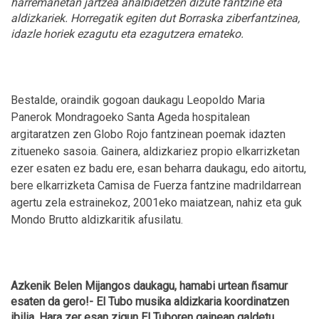
harremanetan jartzea ahalbidetzen dizute fantzine eta
aldizkariek. Horregatik egiten dut Borraska ziberfantzinea,
idazle horiek ezagutu eta ezagutzera emateko.
Bestalde, oraindik gogoan daukagu Leopoldo Maria
Panerok Mondragoeko Santa Ageda hospitalean
argitaratzen zen Globo Rojo fantzinean poemak idazten
zitueneko sasoia. Gainera, aldizkariez propio elkarrizketan
ezer esaten ez badu ere, esan beharra daukagu, edo aitortu,
bere elkarrizketa Camisa de Fuerza fantzine madrildarrean
agertu zela estrainekoz, 2001eko maiatzean, nahiz eta guk
Mondo Brutto aldizkaritik afusilatu.
Azkenik Belen Mijangos daukagu, hamabi urtean ñsamur
esaten da gero!- El Tubo musika aldizkaria koordinatzen
ibilia. Hara zer esan zigun El Tuboren gainean galdetu