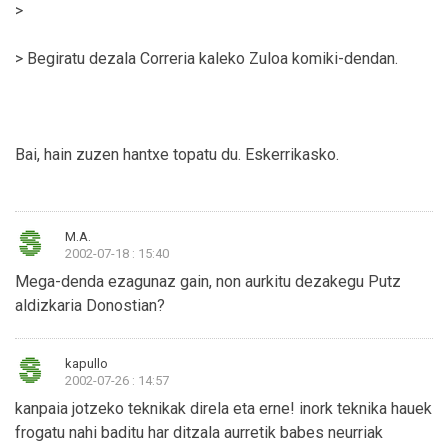
>
> Begiratu dezala Correria kaleko Zuloa komiki-dendan.
Bai, hain zuzen hantxe topatu du. Eskerrikasko.
M.A.
2002-07-18 : 15:40
Mega-denda ezagunaz gain, non aurkitu dezakegu Putz
aldizkaria Donostian?
kapullo
2002-07-26 : 14:57
kanpaia jotzeko teknikak direla eta erne! inork teknika hauek
frogatu nahi baditu har ditzala aurretik babes neurriak