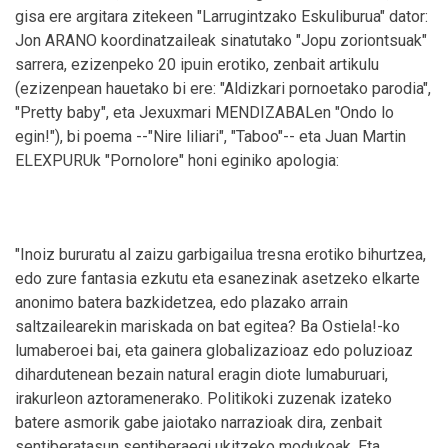
gisa ere argitara zitekeen "Larrugintzako Eskuliburua" dator:
Jon ARANO koordinatzaileak sinatutako "Jopu zoriontsuak"
sarrera, ezizenpeko 20 ipuin erotiko, zenbait artikulu
(ezizenpean hauetako bi ere: "Aldizkari pornoetako parodia",
"Pretty baby", eta Jexuxmari MENDIZABALen "Ondo lo
egin!"), bi poema --"Nire liliari", "Taboo"-- eta Juan Martin
ELEXPURUk "Pornolore" honi eginiko apologia:
"Inoiz bururatu al zaizu garbigailua tresna erotiko bihurtzea,
edo zure fantasia ezkutu eta esanezinak asetzeko elkarte
anonimo batera bazkidetzea, edo plazako arrain
saltzailearekin mariskada on bat egitea? Ba Ostiela!-ko
lumaberoei bai, eta gainera globalizazioaz edo poluzioaz
dihardutenean bezain natural eragin diote lumaburuari,
irakurleon aztoramenerako. Politikoki zuzenak izateko
batere asmorik gabe jaiotako narrazioak dira, zenbait
sentiberatasun sentiberaegi ukitzeko modukoak. Eta