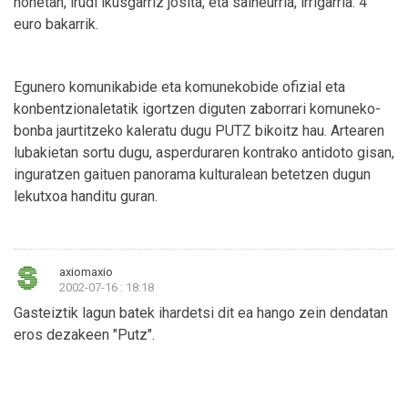
honetan, irudi ikusgarriz josita, eta salneurria, irrigarria: 4
euro bakarrik.
Egunero komunikabide eta komunekobide ofizial eta
konbentzionaletatik igortzen diguten zaborrari komuneko-
bonba jaurtitzeko kaleratu dugu PUTZ bikoitz hau. Artearen
lubakietan sortu dugu, asperduraren kontrako antidoto gisan,
inguratzen gaituen panorama kulturalean betetzen dugun
lekutxoa handitu guran.
axiomaxio
2002-07-16 : 18:18
Gasteiztik lagun batek ihardetsi dit ea hango zein dendatan
eros dezakeen "Putz".