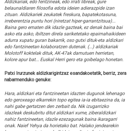
Aldizkariak, edo fentzineak, edo irrati libreak, gure
belaunaldiaren filosofia edota ideien adierazpide izan
zituan. Aldizkariek zeukatek freskura, bapatekotasuna,
irreberentzia puntu hori (niretzat hiper-garrantzitsua)...
Baina gero ematen dik idazle gazteak, ez denak baina bai
asko eta asko, ibiltzen direla sariketetako epaimahaikideen
adurra xupatu guran bakarrik, oso gutxi dituk-eta aldizkari
edo fantzineetan kolaboratzen dutenak. (...) aldizkariak
Molotoff koktelak dituk, AK-47ak damutuen herrietan,
kolore apur bat... Euskal Herri gero eta goibelago honetan.
Patxi Irurzunek aldizkarigintzaz esandakoetatik, berriz, zera
nabarmenduko genuke:
Hara, aldizkari eta fantzineetan idazten dugunok lehenago
edo geroxeago elkarrekin topo egitea ia-ia ebitaezina da, ia
nahi gabe gertatzen den zerbait da. Nik izugarrizko
idazleak deskubritu ditut aldizkari xume, ziberaldizkari
nahiz fantzineetan, idazle ezezagunak baina ikaragarri
onak. Naief Yehya da horietako bat. Halako jendearekin