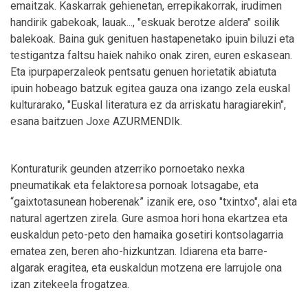
emaitzak. Kaskarrak gehienetan, errepikakorrak, irudimen
handirik gabekoak, lauak..., "eskuak berotze aldera" soilik
balekoak. Baina guk genituen hastapenetako ipuin biluzi eta
testigantza faltsu haiek nahiko onak ziren, euren eskasean.
Eta ipurpaperzaleok pentsatu genuen horietatik abiatuta
ipuin hobeago batzuk egitea gauza ona izango zela euskal
kulturarako, "Euskal literatura ez da arriskatu haragiarekin",
esana baitzuen Joxe AZURMENDIk.
Konturaturik geunden atzerriko pornoetako nexka
pneumatikak eta felaktoresa pornoak lotsagabe, eta
“gaixtotasunean hoberenak” izanik ere, oso "txintxo", alai eta
natural agertzen zirela. Gure asmoa hori hona ekartzea eta
euskaldun peto-peto den hamaika gosetiri kontsolagarria
ematea zen, beren aho-hizkuntzan. Idiarena eta barre-
algarak eragitea, eta euskaldun motzena ere larrujole ona
izan zitekeela frogatzea.