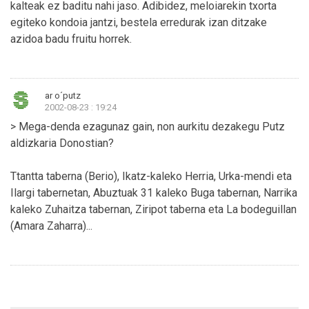
kalteak ez baditu nahi jaso. Adibidez, meloiarekin txorta
egiteko kondoia jantzi, bestela erredurak izan ditzake
azidoa badu fruitu horrek.
ar o´putz
2002-08-23 : 19:24
> Mega-denda ezagunaz gain, non aurkitu dezakegu Putz
aldizkaria Donostian?
Ttantta taberna (Berio), Ikatz-kaleko Herria, Urka-mendi eta
Ilargi tabernetan, Abuztuak 31 kaleko Buga tabernan, Narrika
kaleko Zuhaitza tabernan, Ziripot taberna eta La bodeguillan
(Amara Zaharra)...