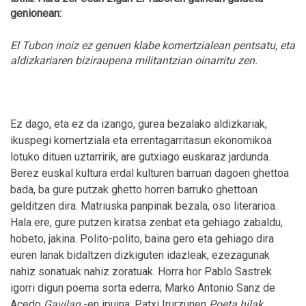
genionean:
El Tubon inoiz ez genuen klabe komertzialean pentsatu, eta
aldizkariaren biziraupena militantzian oinarritu zen.
Ez dago, eta ez da izango, gurea bezalako aldizkariak,
ikuspegi komertziala eta errentagarritasun ekonomikoa
lotuko dituen uztarririk, are gutxiago euskaraz jardunda.
Berez euskal kultura erdal kulturen barruan dagoen ghettoa
bada, ba gure putzak ghetto horren barruko ghettoan
gelditzen dira. Matriuska panpinak bezala, oso literarioa.
Hala ere, gure putzen kiratsa zenbat eta gehiago zabaldu,
hobeto, jakina. Polito-polito, baina gero eta gehiago dira
euren lanak bidaltzen dizkiguten idazleak, ezezagunak
nahiz sonatuak nahiz zoratuak. Horra hor Pablo Sastrek
igorri digun poema sorta ederra; Marko Antonio Sanz de
Acedo
Gavilan
-en ipuina; Patxi Irurzunen
Poeta hilak