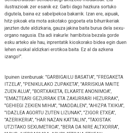
ilustrazioak zer esanik ez. Garbi dago hazkura sortuko
digutela, baina ez sabelpekoa bakarrik. Izan ere, aipuak,
hitz-jokoak eta mota askotako gogoeta eta bihurrikeriak
janzten dute aldizkaria, gauza jakina baita burua dela sexu-
organo nagusia. Eta adi irakurle: harribitxia bezala gorde
esku arteko ale hau, inprentatik kioskorako bidea egin duen
lehen euskal aldizkari erotikoa baita. Ez al da azkena
izango!".
Ipuinen izenburuak: "GARBIGAILU BASATIA", "FREGAKETA
ITZELA", "PENIKULAKO ZUPAKETA", "ARRISKUA MAITE
ZUEN ALUA", "BORTXAKETA, ELKARTE ANONIMOA",
"EMAZTEARI GEZURRAK ETA ZAKURRARI HEZURRAK",
"GEHIEGI ZEKIEN MIHIA", "MADDALEN", "AHIZPA TXIKIA",
"IDAZLEA AGORTU ZUTEN LIZUNAK", "ZIGOR ETXEA",
"AZERIKERIA", "HAR NAZAN KATTALIN", "TAXISTAK
UTZITAKO SEXUMETROA", "BERA DA NIRE ALTXORRA",