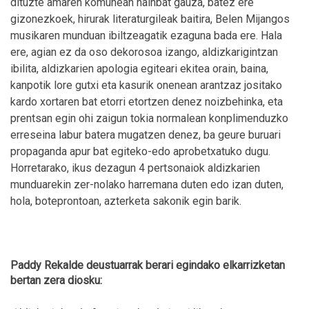
dituzte amaren komunean hainbat gauza, batez ere
gizonezkoek, hirurak literaturgileak baitira, Belen Mijangos
musikaren munduan ibiltzeagatik ezaguna bada ere. Hala
ere, agian ez da oso dekorosoa izango, aldizkarigintzan
ibilita, aldizkarien apologia egiteari ekitea orain, baina,
kanpotik lore gutxi eta kasurik onenean arantzaz jositako
kardo xortaren bat etorri etortzen denez noizbehinka, eta
prentsan egin ohi zaigun tokia normalean konplimenduzko
erreseina labur batera mugatzen denez, ba geure buruari
propaganda apur bat egiteko-edo aprobetxatuko dugu.
Horretarako, ikus dezagun 4 pertsonaiok aldizkarien
munduarekin zer-nolako harremana duten edo izan duten,
hola, boteprontoan, azterketa sakonik egin barik.
Paddy Rekalde deustuarrak berari egindako elkarrizketan
bertan zera diosku: