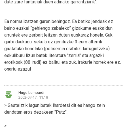
dute zure fantasiak duen adinako garrantziarik".
Ea normalizatzen garen behingoz. Ea betiko jendeak ez
baino euskal “gehiengo zabaleko” gizakume euskaldun
arruntek ere zerbait leitzen duten euskaraz honela. Guk
garbi daukagu: sekula ez genituzke 3 euro alferrik
gastatuko honelako (polisemia erabiliz, larrugintzako)
eskuliburu lizun batek literatura "zerria" eta argazki
erotikoak (88 irudi) ez balitu; eta zuk, irakurle horrek ere ez,
onartu ezazu!
Hugo Lombardi
2002-07-17 : 11:18
> Gasteiztik lagun batek ihardetsi dit ea hango zein
dendatan eros dezakeen "Putz".
>