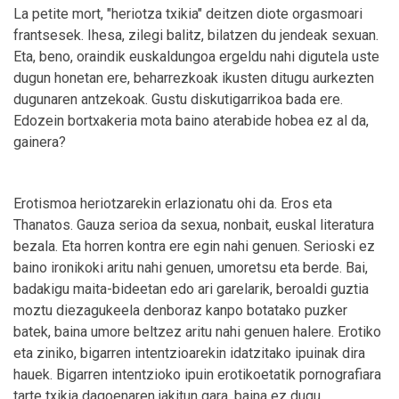
La petite mort, "heriotza txikia" deitzen diote orgasmoari
frantsesek. Ihesa, zilegi balitz, bilatzen du jendeak sexuan.
Eta, beno, oraindik euskaldungoa ergeldu nahi digutela uste
dugun honetan ere, beharrezkoak ikusten ditugu aurkezten
dugunaren antzekoak. Gustu diskutigarrikoa bada ere.
Edozein bortxakeria mota baino aterabide hobea ez al da,
gainera?
Erotismoa heriotzarekin erlazionatu ohi da. Eros eta
Thanatos. Gauza serioa da sexua, nonbait, euskal literatura
bezala. Eta horren kontra ere egin nahi genuen. Serioski ez
baino ironikoki aritu nahi genuen, umoretsu eta berde. Bai,
badakigu maita-bideetan edo ari garelarik, beroaldi guztia
moztu diezagukeela denboraz kanpo botatako puzker
batek, baina umore beltzez aritu nahi genuen halere. Erotiko
eta ziniko, bigarren intentzioarekin idatzitako ipuinak dira
hauek. Bigarren intentzioko ipuin erotikoetatik pornografiara
tarte txikia dagoenaren jakitun gara, baina ez dugu