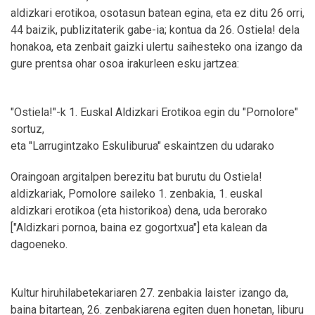
aldizkari erotikoa, osotasun batean egina, eta ez ditu 26 orri,
44 baizik, publizitaterik gabe-ia; kontua da 26. Ostiela! dela
honakoa, eta zenbait gaizki ulertu saihesteko ona izango da
gure prentsa ohar osoa irakurleen esku jartzea:
"Ostiela!"-k 1. Euskal Aldizkari Erotikoa egin du "Pornolore"
sortuz,
eta "Larrugintzako Eskuliburua" eskaintzen du udarako
Oraingoan argitalpen berezitu bat burutu du Ostiela!
aldizkariak, Pornolore saileko 1. zenbakia, 1. euskal
aldizkari erotikoa (eta historikoa) dena, uda berorako
["Aldizkari pornoa, baina ez gogortxua"] eta kalean da
dagoeneko.
Kultur hiruhilabetekariaren 27. zenbakia laister izango da,
baina bitartean, 26. zenbakiarena egiten duen honetan, liburu