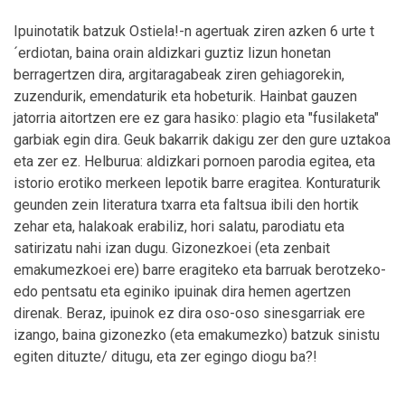
Ipuinotatik batzuk Ostiela!-n agertuak ziren azken 6 urte t
´erdiotan, baina orain aldizkari guztiz lizun honetan
berragertzen dira, argitaragabeak ziren gehiagorekin,
zuzendurik, emendaturik eta hobeturik. Hainbat gauzen
jatorria aitortzen ere ez gara hasiko: plagio eta "fusilaketa"
garbiak egin dira. Geuk bakarrik dakigu zer den gure uztakoa
eta zer ez. Helburua: aldizkari pornoen parodia egitea, eta
istorio erotiko merkeen lepotik barre eragitea. Konturaturik
geunden zein literatura txarra eta faltsua ibili den hortik
zehar eta, halakoak erabiliz, hori salatu, parodiatu eta
satirizatu nahi izan dugu. Gizonezkoei (eta zenbait
emakumezkoei ere) barre eragiteko eta barruak berotzeko-
edo pentsatu eta eginiko ipuinak dira hemen agertzen
direnak. Beraz, ipuinok ez dira oso-oso sinesgarriak ere
izango, baina gizonezko (eta emakumezko) batzuk sinistu
egiten dituzte/ ditugu, eta zer egingo diogu ba?!