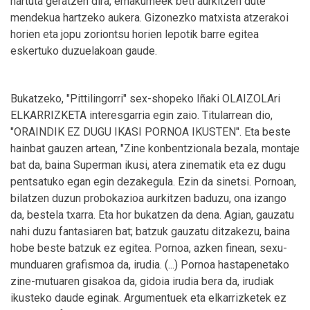
hartuta geratzen dira, emakumeek beti aurkitzen dute
mendekua hartzeko aukera. Gizonezko matxista atzerakoi
horien eta jopu zoriontsu horien lepotik barre egitea
eskertuko duzuelakoan gaude.
Bukatzeko, "Pittilingorri" sex-shopeko Iñaki OLAIZOLAri
ELKARRIZKETA interesgarria egin zaio. Titularrean dio,
"ORAINDIK EZ DUGU IKASI PORNOA IKUSTEN". Eta beste
hainbat gauzen artean, "Zine konbentzionala bezala, montaje
bat da, baina Superman ikusi, atera zinematik eta ez dugu
pentsatuko egan egin dezakegula. Ezin da sinetsi. Pornoan,
bilatzen duzun probokazioa aurkitzen baduzu, ona izango
da, bestela txarra. Eta hor bukatzen da dena. Agian, gauzatu
nahi duzu fantasiaren bat; batzuk gauzatu ditzakezu, baina
hobe beste batzuk ez egitea. Pornoa, azken finean, sexu-
munduaren grafismoa da, irudia. (...) Pornoa hastapenetako
zine-mutuaren gisakoa da, gidoia irudia bera da, irudiak
ikusteko daude eginak. Argumentuek eta elkarrizketek ez