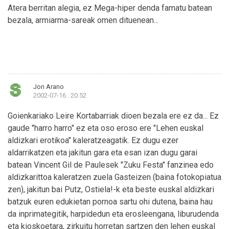
Atera berritan alegia, ez Mega-hiper denda famatu batean
bezala, armiarma-sareak omen dituenean...
Jon Arano
2002-07-16 : 20:52
Goienkariako Leire Kortabarriak dioen bezala ere ez da... Ez
gaude "harro harro" ez eta oso eroso ere "Lehen euskal
aldizkari erotikoa" kaleratzeagatik. Ez dugu ezer
aldarrikatzen eta jakitun gara eta esan izan dugu garai
batean Vincent Gil de Paulesek "Zuku Festa" fanzinea edo
aldizkarittoa kaleratzen zuela Gasteizen (baina fotokopiatua
zen), jakitun bai Putz, Ostiela!-k eta beste euskal aldizkari
batzuk euren edukietan pornoa sartu ohi dutena, baina hau
da inprimategitik, harpidedun eta erosleengana, liburudenda
eta kioskoetara, zirkuitu horretan sartzen den lehen euskal