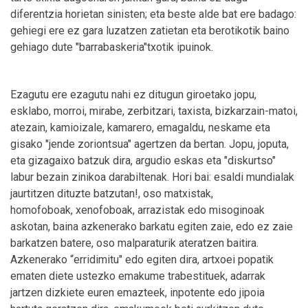
diferentzia horietan sinisten; eta beste alde bat ere badago:
gehiegi ere ez gara luzatzen zatietan eta berotikotik baino
gehiago dute "barrabaskeria"txotik ipuinok.
Ezagutu ere ezagutu nahi ez ditugun giroetako jopu,
esklabo, morroi, mirabe, zerbitzari, taxista, bizkarzain-matoi,
atezain, kamioizale, kamarero, emagaldu, neskame eta
gisako "jende zoriontsua" agertzen da bertan. Jopu, joputa,
eta gizagaixo batzuk dira, argudio eskas eta "diskurtso"
labur bezain zinikoa darabiltenak. Hori bai: esaldi mundialak
jaurtitzen dituzte batzutan!, oso matxistak,
homofoboak, xenofoboak, arrazistak edo misoginoak
askotan, baina azkenerako barkatu egiten zaie, edo ez zaie
barkatzen batere, oso malparaturik ateratzen baitira.
Azkenerako “erridimitu" edo egiten dira, artxoei popatik
ematen diete ustezko emakume trabestituek, adarrak
jartzen dizkiete euren emazteek, inpotente edo jipoia