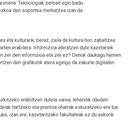
estiena. Teknologiak zerbait egin badu
ezkoa den soportea merkatzea izan da.
a eta kulturarik, beraz, zaila da kultura hori zabaltzea.
neten erabilera. Informzioa ateratzen dute kazetariek
tzen zer den informzioa eta zer ez? Denok daukagu hemen
rtzen den grafikotik atera egingo da irakurle digitalen
urkitzeko erabiltzen dutela sarea, lehendik dauden
ideiak hartzeko eta prentsa oharrak eskuratzeko ere bai.
uke, izan ere, kazetaritzako fakultateak ez du askorik