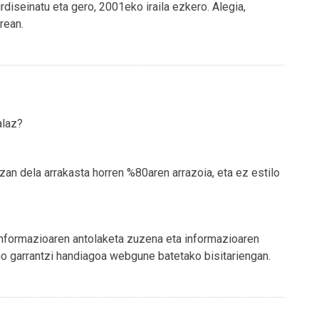
diseinatu eta gero, 2001eko iraila ezkero. Alegia,
rean.
alaz?
zan dela arrakasta horren %80aren arrazoia, eta ez estilo
, informazioaren antolaketa zuzena eta informazioaren
o garrantzi handiagoa webgune batetako bisitariengan.