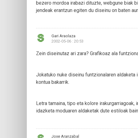
bezero mordoa irabazi dituzte, webgune biak bir
jendeak erantzun egiten du diseinu on baten aur
Gari Araolaza
2002-05-06 : 20:53
Zein diseinutaz ari zara? Grafikoaz ala funtzion
Jokatuko nuke diseinu funtzionalaren aldaketa i
kontua bakarrik.
Letra tamaina, tipo eta kolore irakurgarriagoak
idazketa moduaren aldaketak dute estiloak bain
Joxe Aranzabal