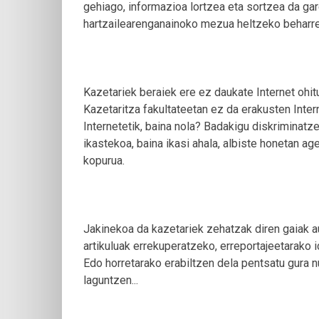
gehiago, informazioa lortzea eta sortzea da gar
hartzailearenganainoko mezua heltzeko beharr
Kazetariek beraiek ere ez daukate Internet ohitur
Kazetaritza fakultateetan ez da erakusten Inter
Internetetik, baina nola? Badakigu diskrimina
ikastekoa, baina ikasi ahala, albiste honetan age
kopurua.
Jakinekoa da kazetariek zehatzak diren gaiak a
artikuluak errekuperatzeko, erreportajeetarako 
Edo horretarako erabiltzen dela pentsatu gura n
laguntzen...