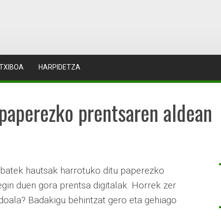
TXIBOA
HARPIDETZA
 paperezko prentsaren aldean
u batek hautsak harrotuko ditu paperezko
egin duen gora prentsa digitalak. Horrek zer
doala? Badakigu behintzat gero eta gehiago