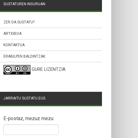
SUSTATUREN INGURUAN
ZER DA SUSTATU?
ARTXIBOA
KONTAKTUA
ERABILPEN BALDINTZAK
GURE LIZENTZIA
JARRAITU SUSTATU.EUS
E-postaz, mezuz mezu: