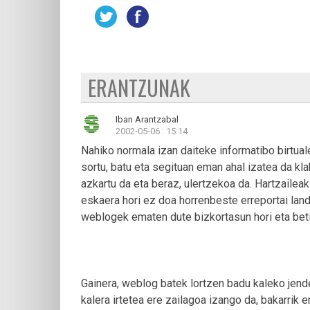
ERANTZUNAK
Iban Arantzabal
2002-05-06 : 15:14
Nahiko normala izan daiteke informatibo birtua
sortu, batu eta segituan eman ahal izatea da kl
azkartu da eta beraz, ulertzekoa da. Hartzaileak
eskaera hori ez doa horrenbeste erreportai landu
weblogek ematen dute bizkortasun hori eta beti
Gainera, weblog batek lortzen badu kaleko jend
kalera irtetea ere zailagoa izango da, bakarrik 