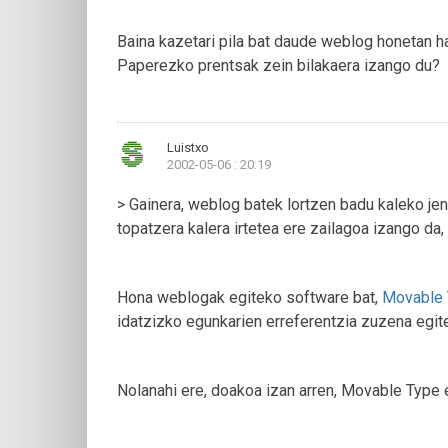
Baina kazetari pila bat daude weblog honetan har
Paperezko prentsak zein bilakaera izango du?
Luistxo
2002-05-06 : 20:19
> Gainera, weblog batek lortzen badu kaleko jen
topatzera kalera irtetea ere zailagoa izango da,
Hona weblogak egiteko software bat,
Movable 
idatzizko egunkarien erreferentzia zuzena egit
Nolanahi ere, doakoa izan arren, Movable Type ez