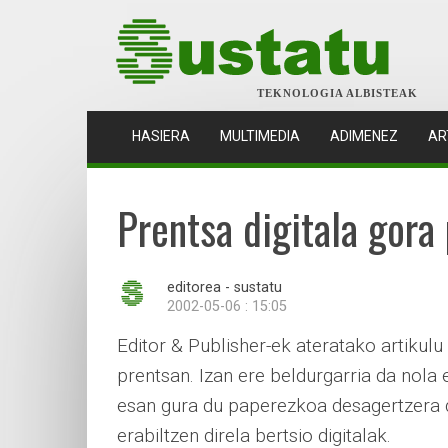
TEKNOLOGIA ALBISTEAK
(CURRENT)
HASIERA
MULTIMEDIA
ADIMENEZ
AR
Prentsa digitala gora
editorea - sustatu
2002-05-06 : 15:05
Editor & Publisher-ek ateratako artikul
prentsan. Izan ere beldurgarria da nola 
esan gura du paperezkoa desagertzera 
erabiltzen direla bertsio digitalak.