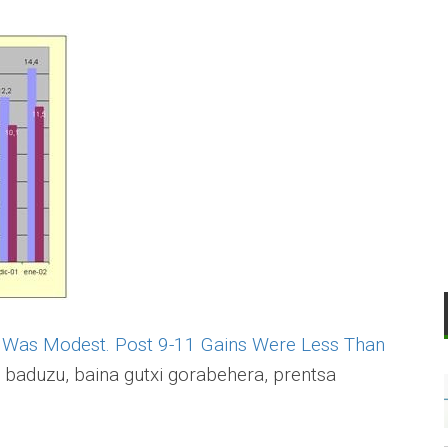
 Was Modest. Post 9-11 Gains Were Less Than
a baduzu, baina gutxi gorabehera, prentsa