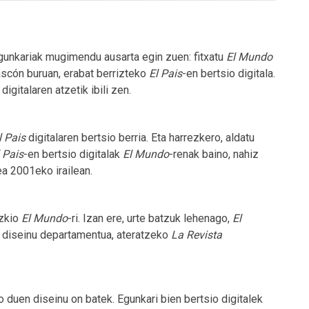
unkariak mugimendu ausarta egin zuen: fitxatu
El Mundo
ascón buruan, erabat berrizteko
El Pais
-en bertsio digitala.
digitalaren atzetik ibili zen.
l Pais
digitalaren bertsio berria. Eta harrezkero, aldatu
 Pais
-en bertsio digitalak
El Mundo
-renak baino, nahiz
a 2001eko irailean.
izkio
El Mundo
-ri. Izan ere, urte batzuk lehenago,
El
 diseinu departamentua, ateratzeko
La Revista
o duen diseinu on batek. Egunkari bien bertsio digitalek