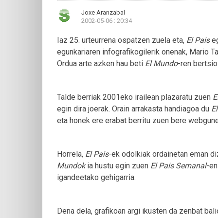
Joxe Aranzabal
2002-05-06 : 20:34
Iaz 25. urteurrena ospatzen zuela eta,
El Pais
eg
egunkariaren infografikogilerik onenak, Mario T
Ordua arte azken hau beti
El Mundo
-ren bertsio 
Talde berriak 2001eko irailean plazaratu zuen
E
egin dira joerak. Orain arrakasta handiagoa du
El
eta honek ere erabat berritu zuen bere webgune
Horrela,
El Pais
-ek odolkiak ordainetan eman d
Mundok
ia hustu egin zuen
El Pais Semanal
-en
igandeetako gehigarria.
Dena dela, grafikoan argi ikusten da zenbat bali