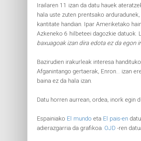
Irailaren 11 izan da datu hauek ateratze
hala uste zuten prentsako arduradunek,
kantitate handian. Ipar Ameriketako hain
Azkeneko 6 hilbeteei dagozkie datuok. 
baxuagoak izan dira edota ez da egon ir
Bazirudien irakurleak interesa handituko 
Afganintango gertaerak, Enron... izan er
baina ez da hala izan.
Datu horren aurrean, ordea, inork egin d
Espainiako
El mundo
eta
El pais-en
datua
adierazgarria da grafikoa.
OJD
-ren datu