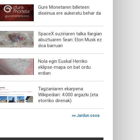
Gure Monetaren billeteen
diseinua ere aukeratu behar da
SpaceX suziriaren talka Ilargian
abuztuaren 5ean: Elon Musk ez
doa barruan
Nola egin Euskal Herriko
eklipse-mapa on bat ordu
erdian
Tagzaniaren ekarpena
Wikipediari: 4.000 argazki (eta
etorriko direnak)
»»
Jardun osoa