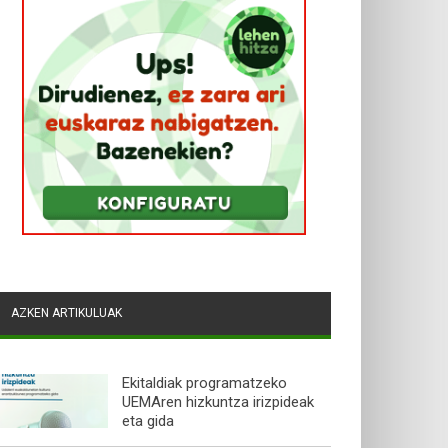
AZKEN ARTIKULUAK
Ekitaldiak programatzeko
UEMAren hizkuntza irizpideak
eta gida