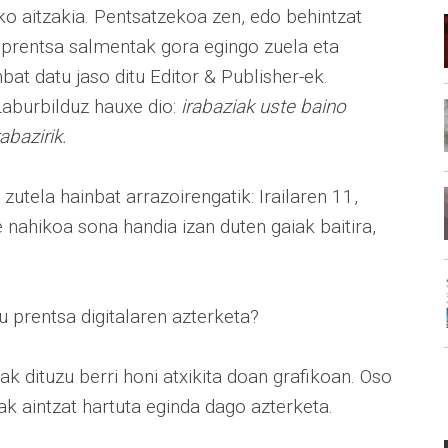
ko aitzakia. Pentsatzekoa zen, edo behintzat
 prentsa salmentak gora egingo zuela eta
bat datu jaso ditu Editor & Publisher-ek.
Laburbilduz hauxe dio:
irabaziak uste baino
abazirik.
zutela hainbat arrazoirengatik: Irailaren 11,
e nahikoa sona handia izan duten gaiak baitira,
u prentsa digitalaren azterketa?
k dituzu berri honi atxikita doan grafikoan. Oso
ak aintzat hartuta eginda dago azterketa.