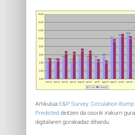
Artikulua
E&P Survey: Circulation Bump
Predicted
deitzen da osorik irakurri gur
digitalaren gorakadaz dihardu.