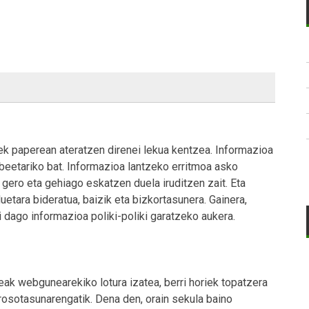
lek paperean ateratzen direnei lekua kentzea. Informazioa
abeetariko bat. Informazioa lantzeko erritmoa asko
 gero eta gehiago eskatzen duela iruditzen zait. Eta
etara bideratua, baizik eta bizkortasunera. Gainera,
 dago informazioa poliki-poliki garatzeko aukera.
eak webgunearekiko lotura izatea, berri horiek topatzera
erosotasunarengatik. Dena den, orain sekula baino