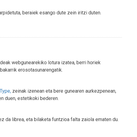
pidetuta, beraiek esango dute zein iritzi duten.
deak webgunearekiko lotura izatea, berri horiek
 bakarrik erosotasunarengatik.
Type,
zeinak izenean eta bere gunearen aurkezpenean,
en duen, estetikoki bederen.
 da librea, eta bilaketa funtzioa falta zaiola ematen du.