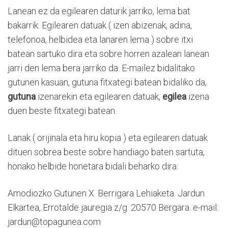
Lanean ez da egilearen daturik jarriko, lema bat
bakarrik. Egilearen datuak ( izen abizenak, adina,
telefonoa, helbidea eta lanaren lema ) sobre itxi
batean sartuko dira eta sobre horren azalean lanean
jarri den lema bera jarriko da. E-mailez bidalitako
gutunen kasuan, gutuna fitxategi batean bidaliko da,
gutuna
izenarekin eta egilearen datuak,
egilea
izena
duen beste fitxategi batean.
Lanak ( orijinala eta hiru kopia ) eta egilearen datuak
dituen sobrea beste sobre handiago baten sartuta,
honako helbide honetara bidali beharko dira:
Amodiozko Gutunen X. Berrigara Lehiaketa. Jardun
Elkartea, Errotalde jauregia z/g. 20570 Bergara. e-mail:
jardun@topagunea.com