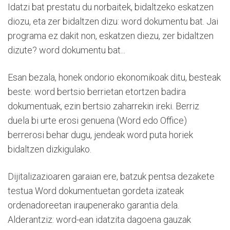
Idatzi bat prestatu du norbaitek, bidaltzeko eskatzen
diozu, eta zer bidaltzen dizu: word dokumentu bat. Jai
programa ez dakit non, eskatzen diezu, zer bidaltzen
dizute? word dokumentu bat...
Esan bezala, honek ondorio ekonomikoak ditu, besteak
beste: word bertsio berrietan etortzen badira
dokumentuak, ezin bertsio zaharrekin ireki. Berriz
duela bi urte erosi genuena (Word edo Office)
berrerosi behar dugu, jendeak word puta horiek
bidaltzen dizkigulako.
Dijitalizazioaren garaian ere, batzuk pentsa dezakete
testua Word dokumentuetan gordeta izateak
ordenadoreetan iraupenerako garantia dela.
Alderantziz: word-ean idatzita dagoena gauzak