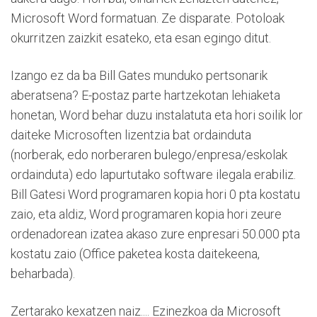
Microsoft Word formatuan. Ze disparate. Potoloak
okurritzen zaizkit esateko, eta esan egingo ditut.
Izango ez da ba Bill Gates munduko pertsonarik
aberatsena? E-postaz parte hartzekotan lehiaketa
honetan, Word behar duzu instalatuta eta hori soilik lor
daiteke Microsoften lizentzia bat ordainduta
(norberak, edo norberaren bulego/enpresa/eskolak
ordainduta) edo lapurtutako software ilegala erabiliz.
Bill Gatesi Word programaren kopia hori 0 pta kostatu
zaio, eta aldiz, Word programaren kopia hori zeure
ordenadorean izatea akaso zure enpresari 50.000 pta
kostatu zaio (Office paketea kosta daitekeena,
beharbada).
Zertarako kexatzen naiz.... Ezinezkoa da Microsoft