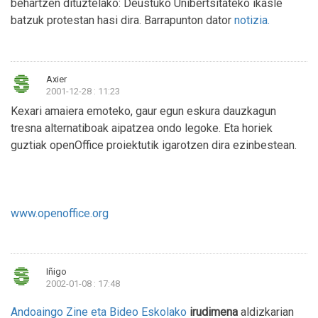
behartzen dituztelako: Deustuko Unibertsitateko ikasle
batzuk protestan hasi dira. Barrapunton dator
notizia.
Axier
2001-12-28 : 11:23
Kexari amaiera emoteko, gaur egun eskura dauzkagun
tresna alternatiboak aipatzea ondo legoke. Eta horiek
guztiak openOffice proiektutik igarotzen dira ezinbestean.
www.openoffice.org
Iñigo
2002-01-08 : 17:48
Andoaingo Zine eta Bideo Eskolako
irudimena
aldizkarian