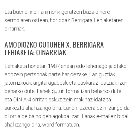
Eta bueno, inori animorik geratzen bazaio nere
sermoiaren ostean, hor doaz Berrigara Lehiaketaren
oinarriak.
AMODIOZKO GUTUNEN X. BERRIGARA
LEHIAKETA: OINARRIAK
Lehiaketa honetan 1987.enean edo lehenago jaiotako
edozein pertsonak parte har dezake. Lan guztiak
jatorrizkoak, argitaragabeak eta euskaraz idatziak izan
beharko dute. Lanek gutun forma izan beharko dute
eta DIN A-4 orritan eskuz zein makinaz idatzita
aurkeztu ahal izango dira. Lanen luzeera ezin izango da
bi orrialde baino gehiagokoa izan. Lanak e-mailez bidali
ahal izango dira, word formatuan.