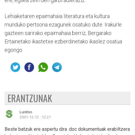
ere, egilea zein den garbi adieraziz.
Lehiaketaren epaimahaia literatura eta kultura
munduko pertsona ezagunek osatuko dute. Irakurle
gazteen sarirako epaimahaia berriz, Bergarako
Ertainetako ikastetxe ezberdinetako ikaslez osatua
egongo
ERANTZUNAK
Luistxo
2001-12-12 : 12:21
Beste batzuk ere aspertu dira .doc dokumentuak erabiltzera