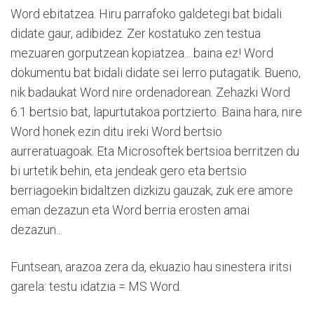
Word ebitatzea. Hiru parrafoko galdetegi bat bidali
didate gaur, adibidez. Zer kostatuko zen testua
mezuaren gorputzean kopiatzea... baina ez! Word
dokumentu bat bidali didate sei lerro putagatik. Bueno,
nik badaukat Word nire ordenadorean. Zehazki Word
6.1 bertsio bat, lapurtutakoa portzierto. Baina hara, nire
Word honek ezin ditu ireki Word bertsio
aurreratuagoak. Eta Microsoftek bertsioa berritzen du
bi urtetik behin, eta jendeak gero eta bertsio
berriagoekin bidaltzen dizkizu gauzak, zuk ere amore
eman dezazun eta Word berria erosten amai
dezazun...
Funtsean, arazoa zera da, ekuazio hau sinestera iritsi
garela: testu idatzia = MS Word.