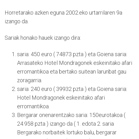
Horretarako azken eguna 2002.eko urtarrilaren 9a
izango da.
Sariak honako hauek izango dira:
saria: 450 euro ( 74873 pzta ) eta Goiena saria:
Arrasateko Hotel Mondragonek eskeinitako afari
erromantikoa eta bertako suitean larunbat gau
zoragarria.
saria: 240 euro ( 39932 pzta ) eta Goiena saria:
Hotel Mondragonek eskeinitako afari
erromantikoa.
Bergarar onenarentzako saria: 150eurotakoa (
24.958 pzta ) izango da ( 1. edota 2. saria
Bergarako norbaitek lortuko balu, bergarar