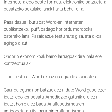
Internetera edo beste formatu elektroniko batzuetara
pasatzeko sekulako lanak hartu behar dira.
Pasaidazue liburu bat Word-en Interneten
publikatzeko... puff, badago hor ordu mordoxka
baterako lana. Pasaidazue testu huts gisa, eta di-da
egingo dizut.
Ondorio ekonomikoak baino larriagoak dira, hala ere,
kontzeptualak.
Testua = Word ekuazioa egia dela sinestea.
Gaur da eguna non batzuek ezin dute Word gabe ezer
idatzi edo konposatu. Amodiozko gutunik ere ezin
idatzi, horrela ez bada. Analfabetismoaren
antipodetara iritsi gara, hiperalfabetismoa.