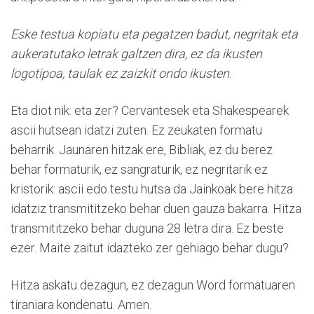
Eske testua kopiatu eta pegatzen badut, negritak eta
aukeratutako letrak galtzen dira, ez da ikusten
logotipoa, taulak ez zaizkit ondo ikusten
.
Eta diot nik: eta zer? Cervantesek eta Shakespearek
ascii hutsean idatzi zuten. Ez zeukaten formatu
beharrik. Jaunaren hitzak ere, Bibliak, ez du berez
behar formaturik, ez sangraturik, ez negritarik ez
kristorik: ascii edo testu hutsa da Jainkoak bere hitza
idatziz transmititzeko behar duen gauza bakarra. Hitza
transmititzeko behar duguna 28 letra dira. Ez beste
ezer. Maite zaitut idazteko zer gehiago behar dugu?
Hitza askatu dezagun, ez dezagun Word formatuaren
tiraniara kondenatu. Amen.