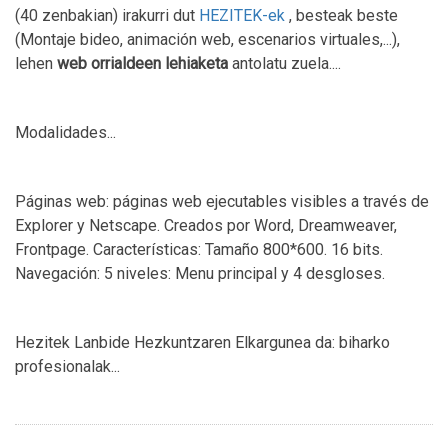
(40 zenbakian) irakurri dut
HEZITEK-ek
, besteak beste
(Montaje bideo, animación web, escenarios virtuales,...),
lehen
web orrialdeen lehiaketa
antolatu zuela....
Modalidades...
Páginas web: páginas web ejecutables visibles a través de
Explorer y Netscape. Creados por Word, Dreamweaver,
Frontpage. Características: Tamaño 800*600. 16 bits.
Navegación: 5 niveles: Menu principal y 4 desgloses.
Hezitek Lanbide Hezkuntzaren Elkargunea da: biharko
profesionalak...