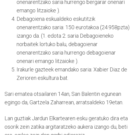
onenarentzako saria hurrengo bergarar onenari
emango litzaioke ).
Debagoiena eskualdeko eskutitzik
onenarentzako saria: 150 eurotakoa (24.958pzta)
izango da. (1. edota 2. saria Debagoieneko
norbaitek lortuko balu, debagoienar
onenarentzako saria hurrengo debagoienar
onenari emango litzaioke ).
Irakurle gazteek emandako saria: Xabier Diaz de
Zerioren eskultura bat.
Sari ematea otsailaren 14an, San Balentin egunean
egingo da, Gartzela Zaharrean, arratsaldeko 19etan.
Lan guztiak Jardun Elkartearen esku geratuko dira eta
osorik zein zatika argitaratzeko aukera izango du, beti