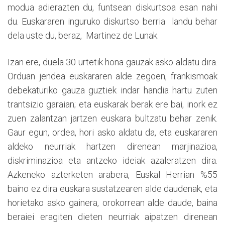
modua adierazten du, funtsean diskurtsoa esan nahi
du. Euskararen inguruko diskurtso berria landu behar
dela uste du, beraz, Martinez de Lunak.
Izan ere, duela 30 urtetik hona gauzak asko aldatu dira.
Orduan jendea euskararen alde zegoen, frankismoak
debekaturiko gauza guztiek indar handia hartu zuten
trantsizio garaian; eta euskarak berak ere bai, inork ez
zuen zalantzan jartzen euskara bultzatu behar zenik.
Gaur egun, ordea, hori asko aldatu da, eta euskararen
aldeko neurriak hartzen direnean marjinazioa,
diskriminazioa eta antzeko ideiak azaleratzen dira.
Azkeneko azterketen arabera, Euskal Herrian %55
baino ez dira euskara sustatzearen alde daudenak, eta
horietako asko gainera, orokorrean alde daude, baina
beraiei eragiten dieten neurriak aipatzen direnean