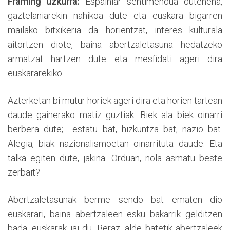
Framing uzkurra:
Espainiar sentimendua dutenena,
gaztelaniarekin nahikoa dute eta euskara bigarren
mailako bitxikeria da horientzat, interes kulturala
aitortzen diote, baina abertzaletasuna hedatzeko
armatzat hartzen dute eta mesfidati ageri dira
euskararekiko.
Azterketan bi mutur horiek ageri dira eta horien tartean
daude gainerako matiz guztiak. Biek ala biek oinarri
berbera dute; estatu bat, hizkuntza bat, nazio bat.
Alegia, biak nazionalismoetan oinarrituta daude. Eta
talka egiten dute, jakina. Orduan, nola asmatu beste
zerbait?
Abertzaletasunak berme sendo bat ematen dio
euskarari, baina abertzaleen esku bakarrik gelditzen
bada, euskarak jai du. Beraz, alde batetik abertzaleek