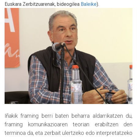
Euskara Zerbitzuarenak, bideogilea
Baleike
).
Iñakik framing berri baten beharra aldarrikatzen du,
framing komunikazioaren teorian erabiltzen den
terminoa da, eta zerbait ulertzeko edo interpretatzeko