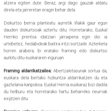
atzera egiten dute. Beraz, argi dago gauzak aldatu
direla eta jarreretan eragin behar dela.
Diskurtso berria planteatu aurretik Iñakik gaur egun
dauden diskurtsoak aztertu ditu. Horretarako, Euskal
Herriko prentsa idatziari jarraipena egin dio ia
urtebetez, hedabideak baitira iritzi sortzaile. Azterketa
horren arabera, bi eratako framing edo diskurtso
aurkitu ditu euskararen inguruan:
Framing aldarrikatzailea:
Abertzaletasunak sortua da,
euskara dela bertako hizkuntza aldarrikatzen du eta
gaztelania kanpokoa. Euskal Herria euskaraz bizi dadila
du helburu eta horretarako hartu beharreko neurriak
exijitzen ditu.