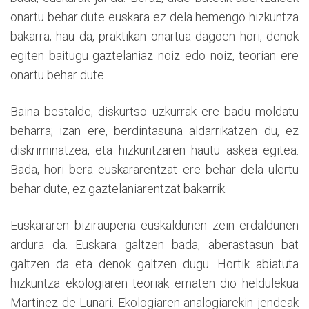
onartu behar dute euskara ez dela hemengo hizkuntza
bakarra; hau da, praktikan onartua dagoen hori, denok
egiten baitugu gaztelaniaz noiz edo noiz, teorian ere
onartu behar dute.
Baina bestalde, diskurtso uzkurrak ere badu moldatu
beharra; izan ere, berdintasuna aldarrikatzen du, ez
diskriminatzea, eta hizkuntzaren hautu askea egitea.
Bada, hori bera euskararentzat ere behar dela ulertu
behar dute, ez gaztelaniarentzat bakarrik.
Euskararen biziraupena euskaldunen zein erdaldunen
ardura da. Euskara galtzen bada, aberastasun bat
galtzen da eta denok galtzen dugu. Hortik abiatuta
hizkuntza ekologiaren teoriak ematen dio heldulekua
Martinez de Lunari. Ekologiaren analogiarekin jendeak