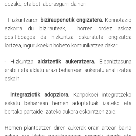
dezake, eta beti aberasgarri da hori
- Hizkuntzaren
biziraupenetik ongizatera.
Konnotazio
ezkorra du bizirauteak, horren ordez askoz
positiboagoa da hizkuntza eskuratuta ongizatea
lortzea, ingurukoekin hobeto komunikatzea dakar…
- Hizkuntza
aldatzetik aukeratzera.
Eleaniztasuna
erabili eta aldatu arazi beharrean aukeratu ahal izatea
eskaini.
-
Integraziotik adopziora.
Kanpokoei integratzeko
eskatu beharrean hemen adoptatuak izateko eta
bertako partaide izateko aukera eskaintzen zaie.
Hemen planteatzen diren aukerak orain artean baino