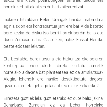
askoz ere klabe positiboagoan emanak daude eta
horrek zerbait aldatzen du hartzailearentzat.
Iñakiren hitzaldiari Belen Urangak hainbat ñabardura
egin zizkion eta kontrapuntua jarri ere bai. Alde batetik,
bere kezka da diskurtso berri horrek berdin balio ote
duen Zumaian nahiz Gasteizen, nahiz Euskal Herriko
beste edozein lekutan.
Eta bestalde, berdintasuna eta hizkuntza ekologiaren
kontzeptua ondo ulertu direla ziurtatu aurretik
horrelako aldaketa bat planteatzea ez da arriskutsua?
Alegia, lehendik ere nahiko desaktibatuta dagoen
gizartea are eta gehiago lausotzea ez luke ekarriko?
Errezeta guztiek leku guztietarako ez dute balio jakina.
Beharbada Zumaian ez da behar horrelako