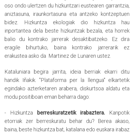
oso ondo ulertzen du hizkuntzari eustearen garrantzia,
aniztasuna, iraunkortasuna eta antzeko kontzeptuen
bidez. Hizkuntza ekologiak dio hizkuntza hau
inportantea dela beste hizkuntzak bezala, eta horrek
balio du kontrako jarrerak desaktibatzeko. Ez dira
eragile bihurtuko, baina kontrako jarrerarik ez
erakustea asko da Martinez de Lunaren ustez.
Kataluniara begira jarrita, ideia berriak ekarri ditu
handik Iñakik. "Plataforma per la llengua" elkartetik
egindako azterketaren arabera, diskurtsoa aldatu eta
modu positiboan eman beharra dago:
- Hizkuntza
berreskuratzetik irabaztera.
Kanpotik
etorriak zer berreskuratu behar du? Berea akaso,
baina, beste hizkuntza bat, katalana edo euskara irabaz