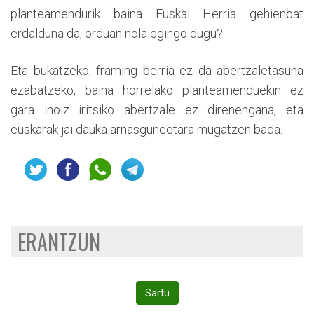
planteamendurik baina Euskal Herria gehienbat
erdalduna da, orduan nola egingo dugu?
Eta bukatzeko, framing berria ez da abertzaletasuna
ezabatzeko, baina horrelako planteamenduekin ez
gara inoiz iritsiko abertzale ez direnengana, eta
euskarak jai dauka arnasguneetara mugatzen bada.
ERANTZUN
Sartu