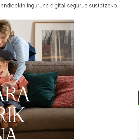
ndioekin ingurune digital segurua sustatzeko.