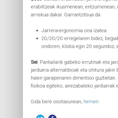
erabiltzeak ikusmenean, entzumenean, m
arriskua dakar. Garrantzitsua da:
Jarrera-ergonomia ona izatea.
20/20/20 erregelaren bidez, begiak
ondoren, kliska egin 20 segundoz, e
Sei
. Pantailarik gabeko errutinak eta jar
jarduera alternatiboak eta ohitura jakin
haien garapenaren dimentsio guztietan. 
fisikoa egiteko, airezabaleko jarduerak e
Gida bere osotasunean,
hemen
.