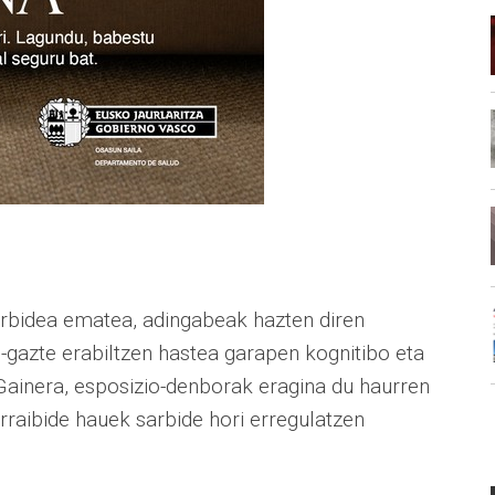
sarbidea ematea, adingabeak hazten diren
-gazte erabiltzen hastea garapen kognitibo eta
Gainera, esposizio-denborak eragina du haurren
raibide hauek sarbide hori erregulatzen