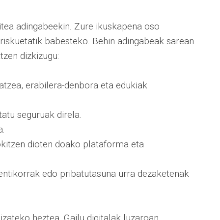
gitea adingabeekin. Zure ikuskapena oso
rriskuetatik babesteko. Behin adingabeak sarean
tzen dizkizugu:
atzea, erabilera-denbora eta edukiak
atu seguruak direla.
a.
gokitzen dioten doako plataforma eta
entikorrak edo pribatutasuna urra dezaketenak
 izateko heztea. Gailu digitalak luzaroan