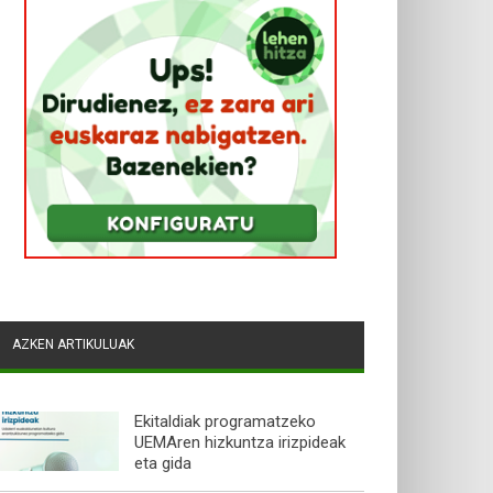
AZKEN ARTIKULUAK
Ekitaldiak programatzeko
UEMAren hizkuntza irizpideak
eta gida