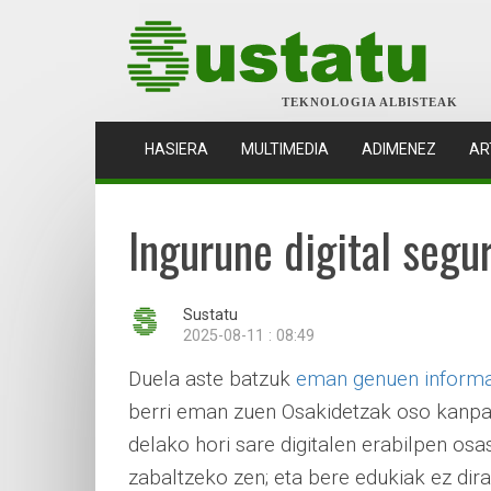
TEKNOLOGIA ALBISTEAK
(CURRENT)
HASIERA
MULTIMEDIA
ADIMENEZ
AR
Ingurune digital seg
Sustatu
2025-08-11 : 08:49
Duela aste batzuk
eman genuen informaz
berri eman zuen Osakidetzak oso kanpain
delako hori sare digitalen erabilpen os
zabaltzeko zen; eta bere edukiak ez dira