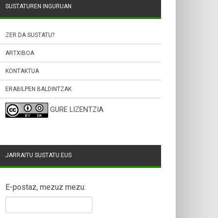
SUSTATUREN INGURUAN
ZER DA SUSTATU?
ARTXIBOA
KONTAKTUA
ERABILPEN BALDINTZAK
GURE LIZENTZIA
JARRAITU SUSTATU.EUS
E-postaz, mezuz mezu: