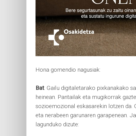
Hona gomendio nagusiak:
Bat
. Gailu digitaletarako pixkanakako 
heinean. Pantailak eta mugikorrak gazte
sozioemozional eskasarekin lotzen da. 
eta nerabeen garunaren garapenean. Jar
lagunduko dizute: