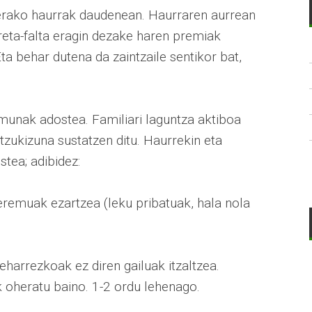
 beherako haurrak daudenean. Haurraren aurrean
reta-falta eragin dezake haren premiak
ta behar dutena da zaintzaile sentikor bat,
omunak adostea. Familiari laguntza aktiboa
zukizuna sustatzen ditu. Haurrekin eta
tea; adibidez:
eremuak ezartzea (leku pribatuak, hala nola
harrezkoak ez diren gailuak itzaltzea.
ik oheratu baino. 1-2 ordu lehenago.