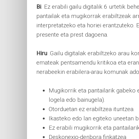
Bi
. Ez erabili gailu digitalik 6 urtetik
pantailak eta mugikorrak erabiltzeak ar
interpretatzeko eta horiei erantzuteko. E
presente eta prest dagoena.
Hiru
.Gailu digitalak erabiltzeko arau k
emateak pentsamendu kritikoa eta erant
nerabeekin erabilera-arau komunak ados
Mugikorrik eta pantailarik gabeko 
logela edo bainugela).
Otorduetan ez erabiltzea ituntzea.
Ikasteko edo lan egiteko uneetan be
Ez erabili mugikorrik eta pantailar
Deskonexio-denbora finkatzea