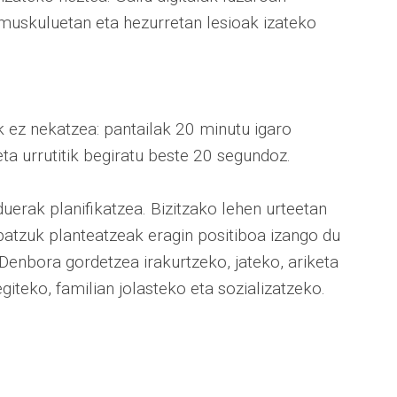
uskuluetan eta hezurretan lesioak izateko
 ez nekatzea: pantailak 20 minutu igaro
ta urrutitik begiratu beste 20 segundoz.
duerak planifikatzea. Bizitzako lehen urteetan
 batzuk planteatzeak eragin positiboa izango du
Denbora gordetzea irakurtzeko, jateko, ariketa
giteko, familian jolasteko eta sozializatzeko.