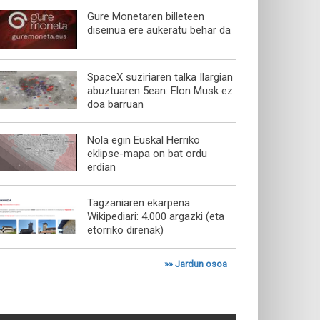
Gure Monetaren billeteen
diseinua ere aukeratu behar da
SpaceX suziriaren talka Ilargian
abuztuaren 5ean: Elon Musk ez
doa barruan
Nola egin Euskal Herriko
eklipse-mapa on bat ordu
erdian
Tagzaniaren ekarpena
Wikipediari: 4.000 argazki (eta
etorriko direnak)
»»
Jardun osoa