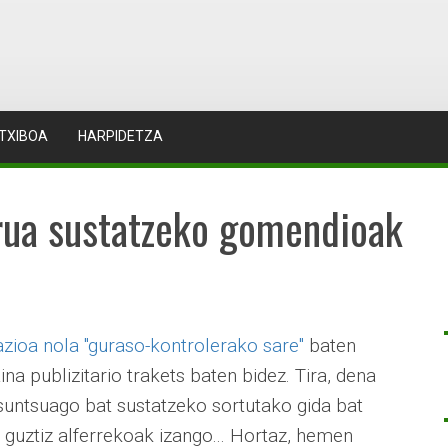
TXIBOA
HARPIDETZA
urua sustatzeko gomendioak
ioa nola "guraso-kontrolerako sare"
baten
a publizitario trakets baten bidez. Tira, dena
asuntsuago bat sustatzeko sortutako gida bat
 guztiz alferrekoak izango... Hortaz, hemen