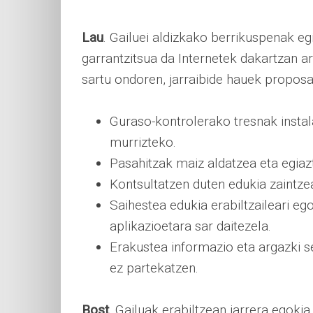
Lau
. Gailuei aldizkako berrikuspenak e
garrantzitsua da Internetek dakartzan a
sartu ondoren, jarraibide hauek proposa
Guraso-kontrolerako tresnak instal
murrizteko.
Pasahitzak maiz aldatzea eta egiazt
Kontsultatzen duten edukia zaintze
Saihestea edukia erabiltzaileari e
aplikazioetara sar daitezela.
Erakustea informazio eta argazki s
ez partekatzen.
Bost
. Gailuak erabiltzean jarrera egokia