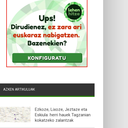
AZKEN ARTIKULUAK
Ezkoze, Lixoze, Jeztaze eta
Eskiula: herri hauek Tagzanian
kokatzeko zalantzak