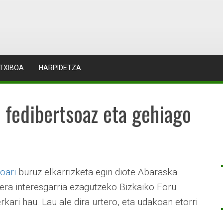
TXIBOA
HARPIDETZA
 fedibertsoaz eta gehiago
oari
buruz elkarrizketa egin diote Abaraska
era interesgarria ezagutzeko Bizkaiko Foru
ari hau. Lau ale dira urtero, eta udakoan etorri