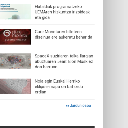
Ekitaldiak programatzeko
UEMAren hizkuntza irizpideak
eta gida
Gure Monetaren billeteen
diseinua ere aukeratu behar da
SpaceX suziriaren talka Ilargian
abuztuaren 5ean: Elon Musk ez
doa barruan
Nola egin Euskal Herriko
eklipse-mapa on bat ordu
erdian
»»
Jardun osoa