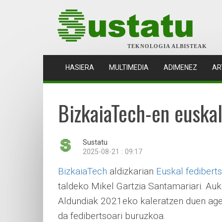
TEKNOLOGIA ALBISTEAK
(CURRENT)
HASIERA
MULTIMEDIA
ADIMENEZ
AR
BizkaiaTech-en euskal
Sustatu
2025-08-21 : 09:17
BizkaiaTech
aldizkarian
Euskal fediberts
taldeko Mikel Gartzia Santamariari. Auk
Aldundiak 2021eko kaleratzen duen agerk
da fedibertsoari buruzkoa.