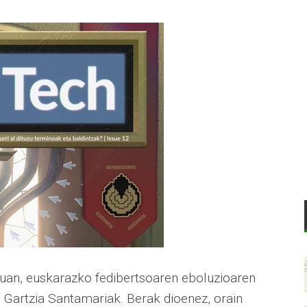
luan, euskarazko fedibertsoaren eboluzioaren
 Gartzia Santamariak. Berak dioenez, orain