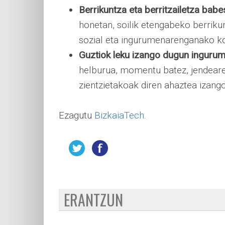
Berrikuntza eta berritzailetza babe
honetan, soilik etengabeko berrikun
sozial eta ingurumenarenganako kon
Guztiok leku izango dugun ingurum
helburua, momentu batez, jendearen
zientzietakoak diren ahaztea izango
Ezagutu
BizkaiaTech
.
ERANTZUN