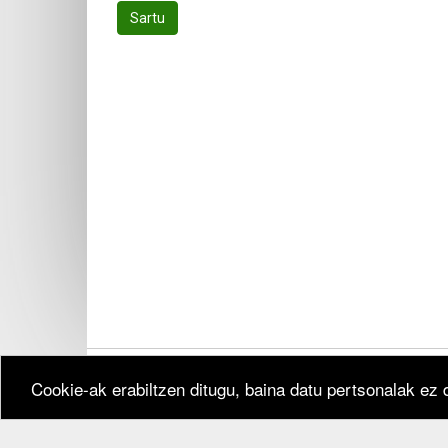
Sartu
Cookie-ak erabiltzen ditugu, baina datu pertsonalak ez