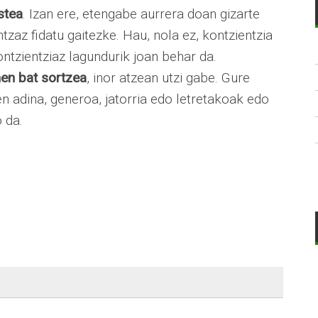
stea
. Izan ere, etengabe aurrera doan gizarte
tzaz fidatu gaitezke. Hau, nola ez, kontzientzia
tzientziaz lagundurik joan behar da.
en bat sortzea
, inor atzean utzi gabe. Gure
 adina, generoa, jatorria edo letretakoak edo
 da.