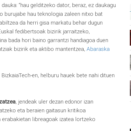
 dauka: “hau gelditzeko dator, beraz, ez daukagu
ko burujabe hau teknologia zaleen nitxo bat
rabiltzea da herri gisa markatu behar dugun
skal fedibertsoak bizirik jarraitzeko,
aina bada hori baino garrantzi handiagoa duen
ntziak bizirik eta aktibo mantentzea,
Abaraska
BizkaiaTech-en, helburu hauek bete nahi dituen
tzatzea
, jendeak uler dezan edonor izan
atzeko eta beraien gaitasun kritikoa
n erabakietan libreagoak izatea lortzeko