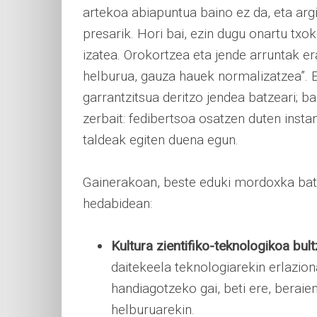
artekoa abiapuntua baino ez da, eta argi
presarik. Hori bai, ezin dugu onartu txo
izatea. Orokortzea eta jende arruntak e
helburua, gauza hauek normalizatzea”. Eu
garrantzitsua deritzo jendea batzeari; b
zerbait: fedibertsoa osatzen duten insta
taldeak egiten duena egun.
Gainerakoan, beste eduki mordoxka bat 
hedabidean:
Kultura zientifiko-teknologikoa bul
daitekeela teknologiarekin erlazion
handiagotzeko gai, beti ere, beraie
helburuarekin.