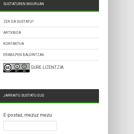
SUSTATUREN INGURUAN
ZER DA SUSTATU?
ARTXIBOA
KONTAKTUA
ERABILPEN BALDINTZAK
GURE LIZENTZIA
JARRAITU SUSTATU.EUS
E-postaz, mezuz mezu: