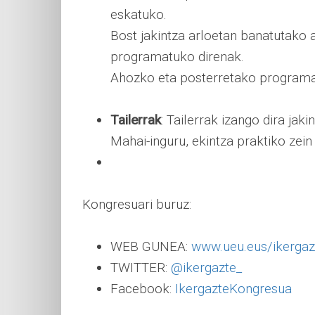
eskatuko.
Bost jakintza arloetan banatutako 
programatuko direnak.
Ahozko eta posterretako programa
Tailerrak
: Tailerrak izango dira ja
Mahai-inguru, ekintza praktiko zein
Kongresuari buruz:
WEB GUNEA:
www.ueu.eus/ikergaz
TWITTER:
@ikergazte_
Facebook:
IkergazteKongresua