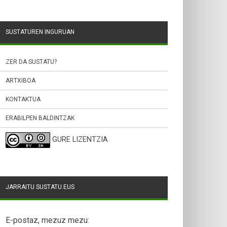
SUSTATUREN INGURUAN
ZER DA SUSTATU?
ARTXIBOA
KONTAKTUA
ERABILPEN BALDINTZAK
GURE LIZENTZIA
JARRAITU SUSTATU.EUS
E-postaz, mezuz mezu: