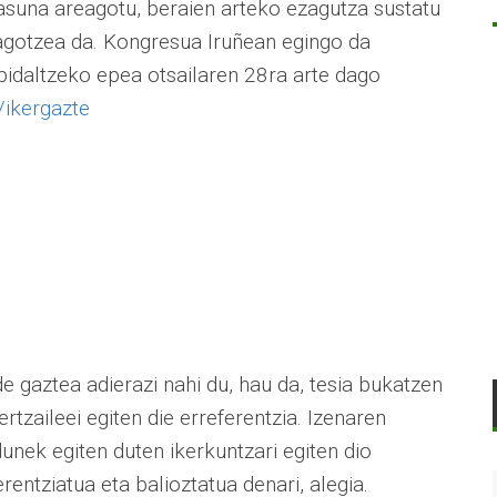
tasuna areagotu, beraien arteko ezagutza sustatu
agotzea da. Kongresua Iruñean egingo da
bidaltzeko epea otsailaren 28ra arte dago
ikergazte
e gaztea adierazi nahi du, hau da, tesia bukatzen
rtzaileei egiten die erreferentzia. Izenaren
ldunek egiten duten ikerkuntzari egiten dio
rentziatua eta balioztatua denari, alegia.