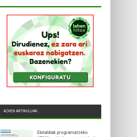
AZKEN ARTIKULUAK
Ekitaldiak programatzeko