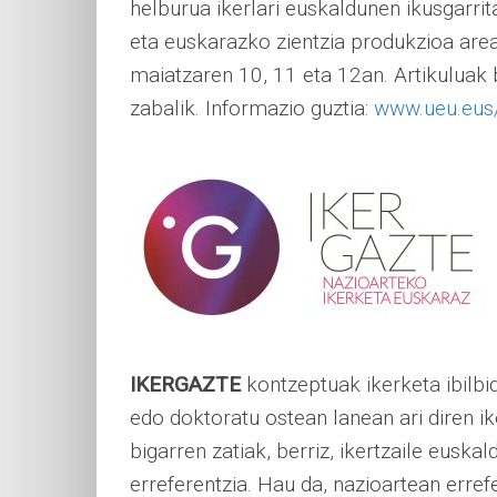
helburua ikerlari euskaldunen ikusgarri
eta euskarazko zientzia produkzioa are
maiatzaren 10, 11 eta 12an. Artikuluak 
zabalik. Informazio guztia:
www.ueu.eus/
IKERGAZTE
kontzeptuak ikerketa ibilbid
edo doktoratu ostean lanean ari diren ike
bigarren zatiak, berriz, ikertzaile euska
erreferentzia. Hau da, nazioartean errefe