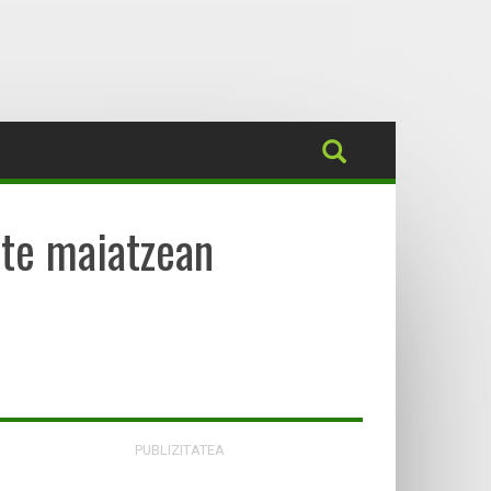
ute maiatzean
PUBLIZITATEA