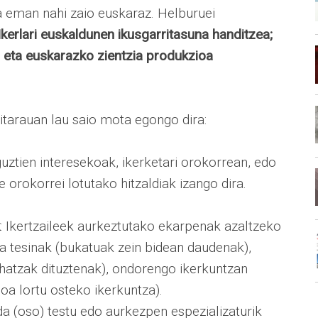
a eman nahi zaio euskaraz. Helburuei
Ikerlari euskaldunen ikusgarritasuna handitzea;
 eta euskarazko zientzia produkzioa
tarauan lau saio mota egongo dira:
 guztien interesekoak, ikerketari orokorrean, edo
 orokorrei lotutako hitzaldiak izango dira.
: Ikertzaileek aurkeztutako ekarpenak azaltzeko
eta tesinak (bukatuak zein bidean daudenak),
hatzak dituztenak), ondorengo ikerkuntzan
oa lortu osteko ikerkuntza).
 da (oso) testu edo aurkezpen espezializaturik