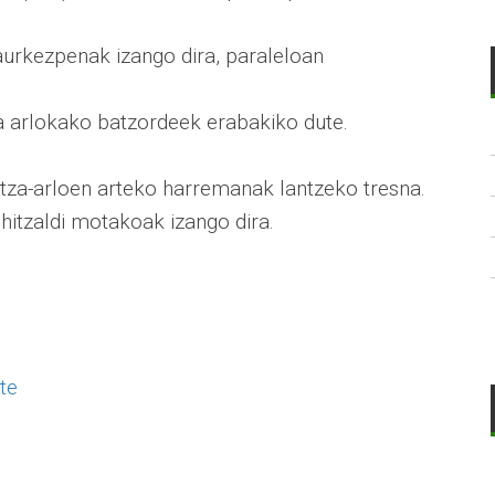
aurkezpenak izango dira, paraleloan
 arlokako batzordeek erabakiko dute.
kintza-arloen arteko harremanak lantzeko tresna.
 hitzaldi motakoak izango dira.
te