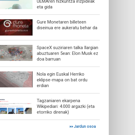
UEMAren hizkuntza irizpideak
eta gida
Gure Monetaren billeteen
diseinua ere aukeratu behar da
SpaceX suziriaren talka Ilargian
abuztuaren 5ean: Elon Musk ez
doa barruan
Nola egin Euskal Herriko
eklipse-mapa on bat ordu
erdian
Tagzaniaren ekarpena
Wikipediari: 4.000 argazki (eta
etorriko direnak)
»»
Jardun osoa