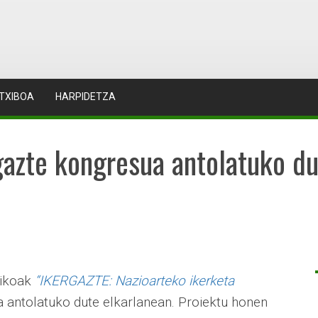
TXIBOA
HARPIDETZA
azte kongresua antolatuko d
likoak
“IKERGAZTE: Nazioarteko ikerketa
 antolatuko dute elkarlanean. Proiektu honen