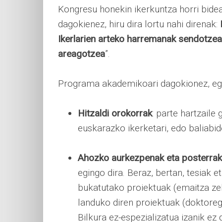
Kongresu honekin ikerkuntza horri bide
dagokienez, hiru dira lortu nahi direnak:
Ikerlarien arteko harremanak sendotzea
areagotzea
”.
Programa akademikoari dagokionez, egi
Hitzaldi orokorrak
: parte hartzaile
euskarazko ikerketari, edo baliabide
Ahozko aurkezpenak eta posterrak
egingo dira. Beraz, bertan, tesiak 
bukatutako proiektuak (emaitza ze
landuko diren proiektuak (doktoreg
Bilkura ez-espezializatua izanik ez