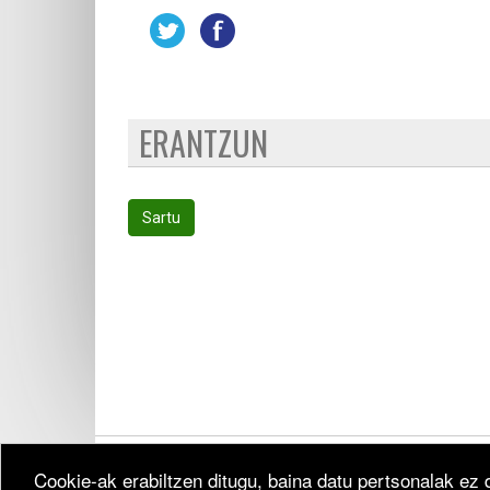
ERANTZUN
Sartu
Cookie-ak erabiltzen ditugu, baina datu pertsonalak ez