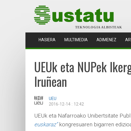
TEKNOLOGIA ALBISTEAK
(CURRENT)
HASIERA
MULTIMEDIA
ADIMENEZ
AR
UEUk eta NUPek Ikerg
Iruñean
UEU
2016-12-14 : 12:42
UEUk eta Nafarroako Unibertsitate Pub
euskaraz”
kongresuaren bigarren edizioa