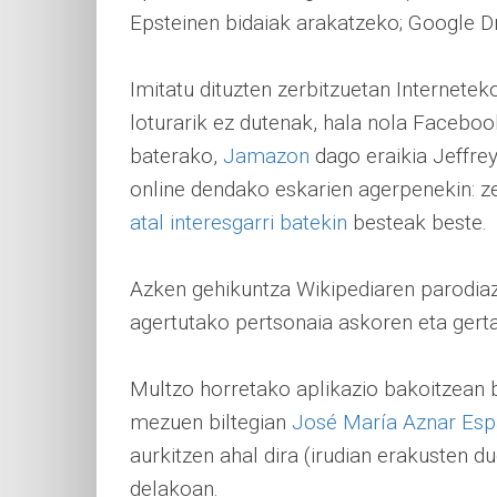
Epsteinen bidaiak arakatzeko; Google Dr
Imitatu dituzten zerbitzuetan Internete
loturarik ez dutenak, hala nola Faceboo
baterako,
Jamazon
dago eraikia Jeffre
online dendako eskarien agerpenekin: ze
atal interesgarri batekin
besteak beste.
Azken gehikuntza Wikipediaren parodia
agertutako pertsonaia askoren eta gert
Multzo horretako aplikazio bakoitzean b
mezuen biltegian
José María Aznar Esp
aurkitzen ahal dira (irudian erakusten d
delakoan.