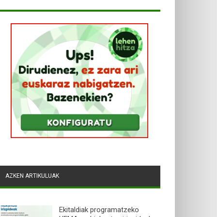
AZKEN ARTIKULUAK
Ekitaldiak programatzeko