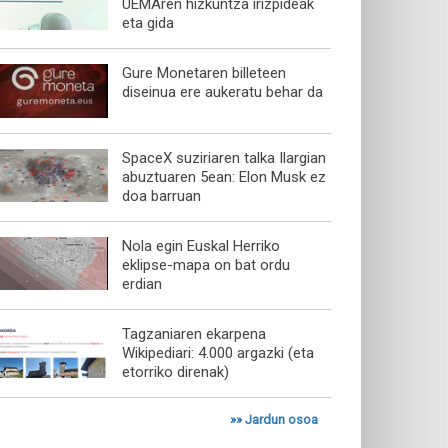
UEMAren hizkuntza irizpideak
eta gida
Gure Monetaren billeteen
diseinua ere aukeratu behar da
SpaceX suziriaren talka Ilargian
abuztuaren 5ean: Elon Musk ez
doa barruan
Nola egin Euskal Herriko
eklipse-mapa on bat ordu
erdian
Tagzaniaren ekarpena
Wikipediari: 4.000 argazki (eta
etorriko direnak)
»»
Jardun osoa