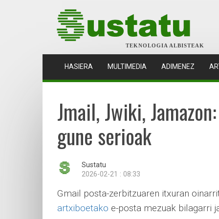
TEKNOLOGIA ALBISTEAK
(CURRENT)
HASIERA
MULTIMEDIA
ADIMENEZ
AR
Jmail, Jwiki, Jamazon
gune serioak
Sustatu
2026-02-21 : 08:33
Gmail posta-zerbitzuaren itxuran oinarr
artxiboetako
e-posta mezuak bilagarri j