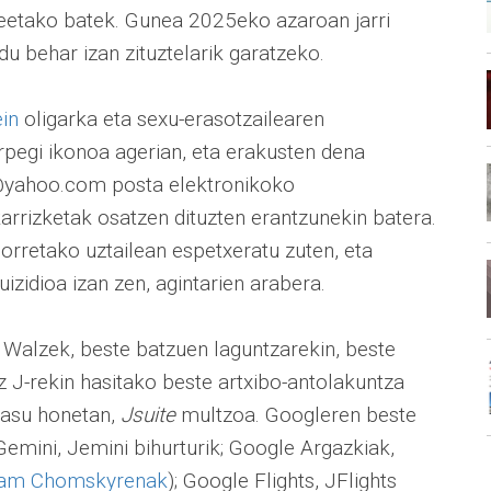
leetako batek. Gunea 2025eko azaroan jarri
u behar izan zituztelarik garatzeko.
ein
oligarka eta sexu-erasotzailearen
urpegi ikonoa agerian, eta erakusten dena
@yahoo.com posta elektronikoko
arrizketak osatzen dituzten erantzunekin batera.
orretako uztailean espetxeratu zuten, eta
izidioa izan zen, agintarien arabera.
 Walzek, beste batzuen laguntzarekin, beste
z J-rekin hasitako beste artxibo-antolakuntza
kasu honetan,
Jsuite
multzoa. Googleren beste
Gemini, Jemini bihurturik; Google Argazkiak,
am Chomskyrenak
); Google Flights, JFlights