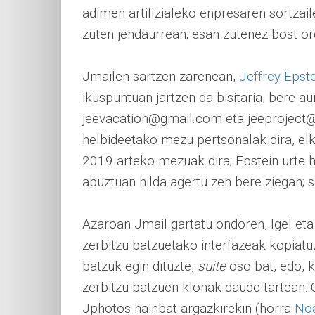
adimen artifizialeko enpresaren sortzai
zuten jendaurrean; esan zutenez bost ord
Jmailen sartzen zarenean,
Jeffrey Epst
ikuspuntuan jartzen da bisitaria, bere a
jeevacation@gmail.com eta jeeproject
helbideetako mezu pertsonalak dira, elk
2019 arteko mezuak dira; Epstein urte h
abuztuan hilda agertu zen bere ziegan; su
Azaroan Jmail gartatu ondoren, Igel eta
zerbitzu batzuetako interfazeak kopiatu
batzuk egin dituzte,
suite
oso bat, edo, 
zerbitzu batzuen klonak daude tartean: 
Jphotos hainbat argazkirekin (horra
No