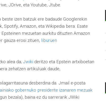
ive, JDrive, eta Youtube, Jtube.
ko beste izen batzuk ere badaude Googlerekin
k, Spotify, Amazon, eta Wikipedia bera. Esate
y Epsteinen mezuetan aurkitu dituzten Amazon
r gauza erosi zituen,
liburuen
zko alea da;
Jwiki
deritzo eta Epstein artxiboetan
aera zehatzen artikuluak daude,
ilagarritasuna desberdina da. Jmail e-posta
ainiako gobernuko presidente izanaren mezuak
ugun bezala), baina ez du sarrerarik JWiki