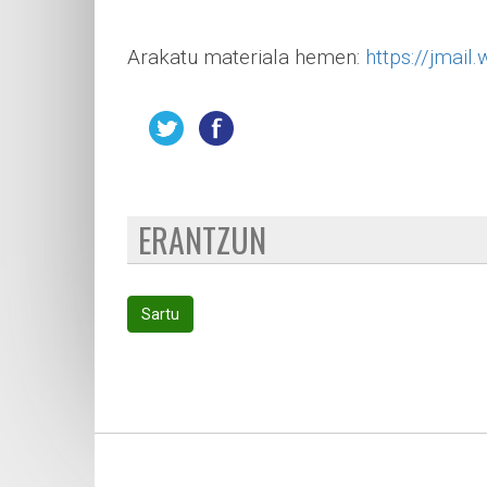
Arakatu materiala hemen:
https://jmail.
ERANTZUN
Sartu