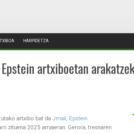
TXIBOA
HARPIDETZA
: Epstein artxiboetan arakatze
itutako artxibo bat da
Jmail
,
Epstein
arri zituena 2025 amaieran. Gerora, tresnaren