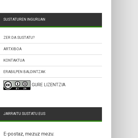
SUSTATUREN INGURUAN
ZER DA SUSTATU?
ARTXIBOA
KONTAKTUA
ERABILPEN BALDINTZAK
GURE LIZENTZIA
JARRAITU SUSTATU.EUS
E-postaz, mezuz mezu: