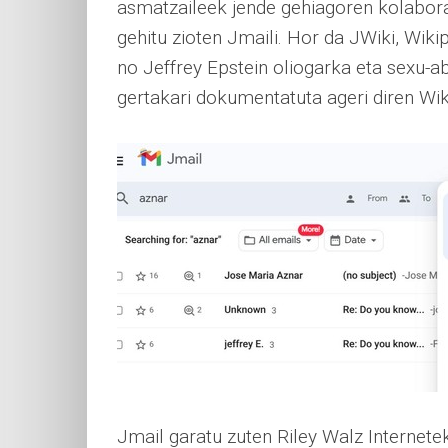
asmatzaileek jende gehiagoren kolaboraz
gehitu zioten Jmaili. Hor da JWiki, Wiki
no Jeffrey Epstein oliogarka eta sexu-a
gertakari dokumentatuta ageri diren Wiki
Jmail garatu zuten Riley Walz Internetek