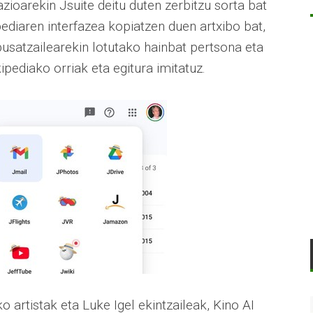
ioarekin Jsuite deitu duten zerbitzu sorta bat
pediaren interfazea kopiatzen duen artxibo bat,
busatzailearekin lotutako hainbat pertsona eta
pediako orriak eta egitura imitatuz.
o artistak eta Luke Igel ekintzaileak, Kino AI