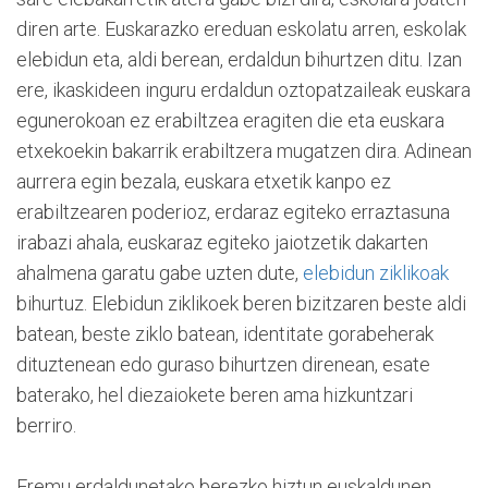
diren arte. Euskarazko ereduan eskolatu arren, eskolak
elebidun eta, aldi berean, erdaldun bihurtzen ditu. Izan
ere, ikaskideen inguru erdaldun oztopatzaileak euskara
egunerokoan ez erabiltzea eragiten die eta euskara
etxekoekin bakarrik erabiltzera mugatzen dira. Adinean
aurrera egin bezala, euskara etxetik kanpo ez
erabiltzearen poderioz, erdaraz egiteko erraztasuna
irabazi ahala, euskaraz egiteko jaiotzetik dakarten
ahalmena garatu gabe uzten dute,
elebidun ziklikoak
bihurtuz. Elebidun ziklikoek beren bizitzaren beste aldi
batean, beste ziklo batean, identitate gorabeherak
dituztenean edo guraso bihurtzen direnean, esate
baterako, hel diezaiokete beren ama hizkuntzari
berriro.
Eremu erdaldunetako berezko hiztun euskaldunen