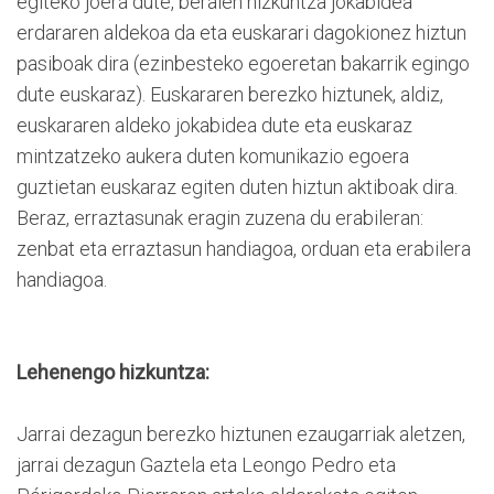
egiteko joera dute, beraien hizkuntza jokabidea
erdararen aldekoa da eta euskarari dagokionez hiztun
pasiboak dira (ezinbesteko egoeretan bakarrik egingo
dute euskaraz). Euskararen berezko hiztunek, aldiz,
euskararen aldeko jokabidea dute eta euskaraz
mintzatzeko aukera duten komunikazio egoera
guztietan euskaraz egiten duten hiztun aktiboak dira.
Beraz, erraztasunak eragin zuzena du erabileran:
zenbat eta erraztasun handiagoa, orduan eta erabilera
handiagoa.
Lehenengo hizkuntza:
Jarrai dezagun berezko hiztunen ezaugarriak aletzen,
jarrai dezagun Gaztela eta Leongo Pedro eta