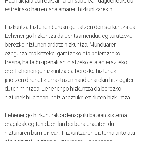
Haurrak jaio aurretik, amaren sabelean dagoenetik, du
estreinako harremana amaren hizkuntzarekin.
Hizkuntza hiztunen buruan gertatzen den sorkuntza da.
Lehenengo hizkuntza da pentsamendua egituratzeko
berezko hiztunen ardatz-hizkuntza. Munduaren
ezagutza eraikitzeko, garatzeko eta adierazteko
tresna; baita bizipenak antolatzeko eta adierazteko
ere. Lehenengo hizkuntza da berezko hiztunek
jaiotzen direnetik erraztasun handienarekin hitz egiten
duten mintzoa. Lehenengo hizkuntza da berezko
hiztunek hil artean inoiz ahaztuko ez duten hizkuntza.
Lehenengo hizkuntzak ordenagailu batean sistema
eragileak egiten duen lan berbera eragiten du
hiztunaren burmuinean. Hizkuntzaren sistema antolatu