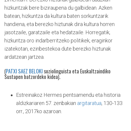
hizkuntzak bere biziraupena du galbidean. Azken
batean, hizkuntza da kultura baten sorkuntzarik
handiena, eta berezko hiztunak dira kultura horren
jasotzaile, garatzaile eta hedatzaile. Horregatik,
hizkuntza oro indarberritzeko politikek, eraginkor
izatekotan, ezinbestekoa dute berezko hiztunak
ardatzean jartzea.
(
PATXI SAEZ BELOKI
soziolinguista eta Euskaltzaindiko
Sustapen batzordeko kidea).
Estreinakoz Hermes pentsamendu eta historia
aldizkariaren 57. zenbakian
argitaratua
, 130-133
orr., 2017ko azaroan.