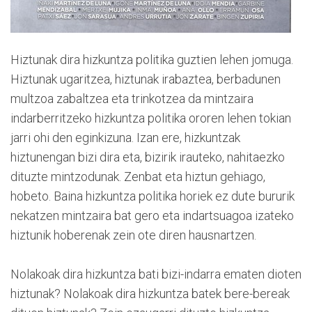
Hiztunak dira hizkuntza politika guztien lehen jomuga.
Hiztunak ugaritzea, hiztunak irabaztea, berbadunen
multzoa zabaltzea eta trinkotzea da mintzaira
indarberritzeko hizkuntza politika ororen lehen tokian
jarri ohi den eginkizuna. Izan ere, hizkuntzak
hiztunengan bizi dira eta, bizirik irauteko, nahitaezko
dituzte mintzodunak. Zenbat eta hiztun gehiago,
hobeto. Baina hizkuntza politika horiek ez dute bururik
nekatzen mintzaira bat gero eta indartsuagoa izateko
hiztunik hoberenak zein ote diren hausnartzen.
Nolakoak dira hizkuntza bati bizi-indarra ematen dioten
hiztunak? Nolakoak dira hizkuntza batek bere-bereak