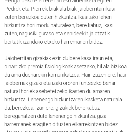
Périgordeko Pierreren arteko alderaketa egiten.
Pedrok eta Pierrek, biak ala biak, jaioberritan ikasi
zuten berezkoa duten hizkuntza. Ikasitako lehen
hizkuntza hori modu naturalean, bere kabuz, ikasi
zuten, nagusiki guraso eta senideekin jaiotzatik
bertatik izandako etxeko harremanen bidez.
Jaioberritan gizakiak ezin du bere kasa iraun eta,
oinarrizko premia fisiologikoak asetzeko, hil ala bizikoa
du ama duenarekin komunikatzea. Hain zuzen ere, haur
jaioberriak gizaki eta izaki ororen funtsezko behar
natural horiek asebetetzeko ikasten du amaren
hizkuntza. Lehenengo hizkuntzaren ikasketa naturala
da, berezkoa; izan ere, gizakiek bere kabuz
bereganatzen dute lehenengo hizkuntza, giza
harremanek eragiten dituzten elkarrekintzen bidez.