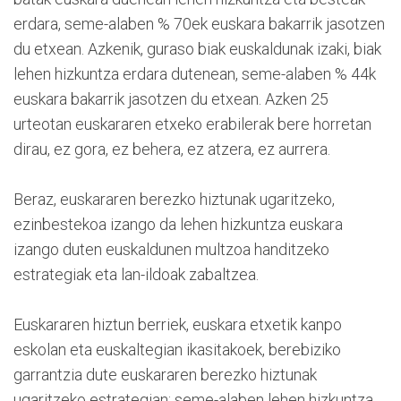
erdara, seme-alaben % 70ek euskara bakarrik jasotzen
du etxean. Azkenik, guraso biak euskaldunak izaki, biak
lehen hizkuntza erdara dutenean, seme-alaben % 44k
euskara bakarrik jasotzen du etxean. Azken 25
urteotan euskararen etxeko erabilerak bere horretan
dirau, ez gora, ez behera, ez atzera, ez aurrera.
Beraz, euskararen berezko hiztunak ugaritzeko,
ezinbestekoa izango da lehen hizkuntza euskara
izango duten euskaldunen multzoa handitzeko
estrategiak eta lan-ildoak zabaltzea.
Euskararen hiztun berriek, euskara etxetik kanpo
eskolan eta euskaltegian ikasitakoek, berebiziko
garrantzia dute euskararen berezko hiztunak
ugaritzeko estrategian: seme-alaben lehen hizkuntza