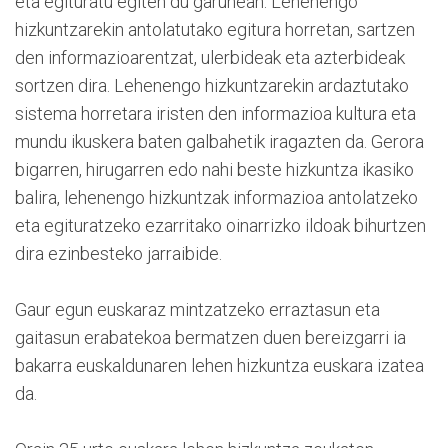
eta egituratu egiten du garunean. Lehenengo
hizkuntzarekin antolatutako egitura horretan, sartzen
den informazioarentzat, ulerbideak eta azterbideak
sortzen dira. Lehenengo hizkuntzarekin ardaztutako
sistema horretara iristen den informazioa kultura eta
mundu ikuskera baten galbahetik iragazten da. Gerora
bigarren, hirugarren edo nahi beste hizkuntza ikasiko
balira, lehenengo hizkuntzak informazioa antolatzeko
eta egituratzeko ezarritako oinarrizko ildoak bihurtzen
dira ezinbesteko jarraibide.
Gaur egun euskaraz mintzatzeko erraztasun eta
gaitasun erabatekoa bermatzen duen bereizgarri ia
bakarra euskaldunaren lehen hizkuntza euskara izatea
da.