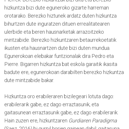
hizkuntza bizi dute eguneroko gizarte harreman
orotarako. Berezko hiztunek ardatz duten hizkuntza
bihurtzen dute inguratzen dituen errealitatearen
ulerbide eta beren hausnarketak arrazoitzeko
mintzabide. Berezko hizkuntzaren betaurrekoetatik
ikusten eta hausnartzen dute bizi duten mundua.
Egunerokoan elebakar funtzionalak dira Pedro eta
Pierre. Bigarren hizkuntza bat eskola garaitik ikasita
badute ere, egunerokoan darabilten berezko hizkuntza
dute mintzabide bakar.
Hizkuntza oro erabileraren bizilegeari lotuta dago:
erabilerarik gabe, ez dago erraztasunik, eta
gaitasunean erraztasunik gabe, ez dago erabilerarik.
Hain zuzen ere, hizkuntzaren
Gurdiaren Paradigma
(Saez, 2016) bi gurpil horien gainean dabil: gaitasuna