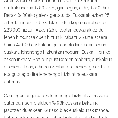
Orain 25 urte euskara lehen hizkuntza zeukaten
euskaldunak ia % 80 ziren; gaur egun, aldiz, % 50 dira.
Beraz, % 30eko galera gertatu da. Euskarak azken 25
urteotan inoiz ez bezalako hiztun kopurua irabazi du:
223.000 hiztun. Azken 25 urteotan euskarak ez du
lehen hizkuntza duen hiztunik irabazi: 25 urte atzera
baino 42.000 euskaldun gutxiagok dauka gaur egun
euskara lehenengo hizkuntza moduan. Euskal Herriko
azken Inkesta Soziolinguistikoaren arabera, euskaldun
direnen artean, adinean zenbat eta beherago orduan
eta gutxiago dira lehenengo hizkuntza euskara
dutenak.
Gaur egun bi gurasoek lehenengo hizkuntza euskara
dutenean, seme-alaben % 93k euskara bakarrik
jasotzen du etxean. Guraso biak euskaldunak izanda,
batak euskara duenean lehen hizkuntza eta besteak