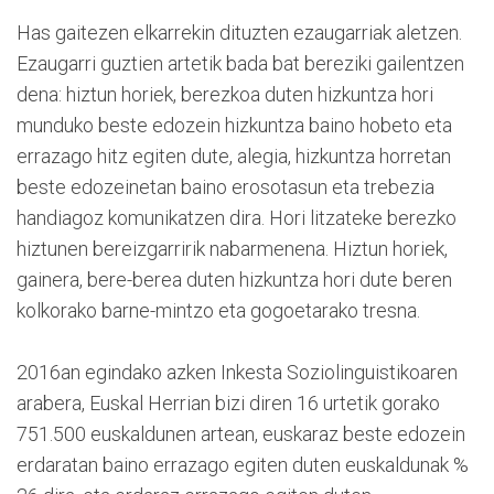
Has gaitezen elkarrekin dituzten ezaugarriak aletzen.
Ezaugarri guztien artetik bada bat bereziki gailentzen
dena: hiztun horiek, berezkoa duten hizkuntza hori
munduko beste edozein hizkuntza baino hobeto eta
errazago hitz egiten dute, alegia, hizkuntza horretan
beste edozeinetan baino erosotasun eta trebezia
handiagoz komunikatzen dira. Hori litzateke berezko
hiztunen bereizgarririk nabarmenena. Hiztun horiek,
gainera, bere-berea duten hizkuntza hori dute beren
kolkorako barne-mintzo eta gogoetarako tresna.
2016an egindako azken Inkesta Soziolinguistikoaren
arabera, Euskal Herrian bizi diren 16 urtetik gorako
751.500 euskaldunen artean, euskaraz beste edozein
erdaratan baino errazago egiten duten euskaldunak %