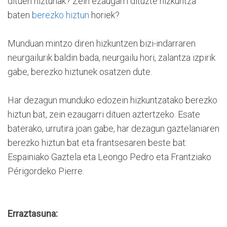
dituen hiztunak? Zein ezaugarri dituzte hizkuntza
baten
berezko hiztun
horiek?
Munduan mintzo diren hizkuntzen bizi-indarraren
neurgailurik baldin bada, neurgailu hori, zalantza izpirik
gabe, berezko hiztunek osatzen dute.
Har dezagun munduko edozein hizkuntzatako berezko
hiztun bat, zein ezaugarri dituen aztertzeko. Esate
baterako, urrutira joan gabe, har dezagun gaztelaniaren
berezko hiztun bat eta frantsesaren beste bat:
Espainiako Gaztela eta Leongo Pedro eta Frantziako
Périgordeko Pierre.
Erraztasuna: