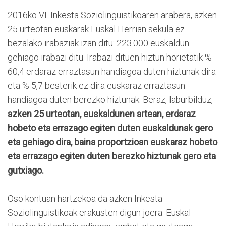
2016ko VI. Inkesta Soziolinguistikoaren arabera, azken
25 urteotan euskarak Euskal Herrian sekula ez
bezalako irabaziak izan ditu: 223.000 euskaldun
gehiago irabazi ditu. Irabazi dituen hiztun horietatik %
60,4 erdaraz erraztasun handiagoa duten hiztunak dira
eta % 5,7 besterik ez dira euskaraz erraztasun
handiagoa duten berezko hiztunak. Beraz, laburbilduz,
azken 25 urteotan, euskaldunen artean, erdaraz
hobeto eta errazago egiten duten euskaldunak gero
eta gehiago dira, baina proportzioan euskaraz hobeto
eta errazago egiten duten berezko hiztunak gero eta
gutxiago.
Oso kontuan hartzekoa da azken Inkesta
Soziolinguistikoak erakusten digun joera: Euskal