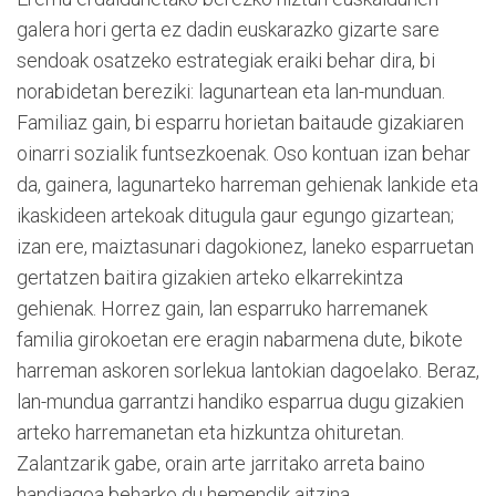
galera hori gerta ez dadin euskarazko gizarte sare
sendoak osatzeko estrategiak eraiki behar dira, bi
norabidetan bereziki: lagunartean eta lan-munduan.
Familiaz gain, bi esparru horietan baitaude gizakiaren
oinarri sozialik funtsezkoenak. Oso kontuan izan behar
da, gainera, lagunarteko harreman gehienak lankide eta
ikaskideen artekoak ditugula gaur egungo gizartean;
izan ere, maiztasunari dagokionez, laneko esparruetan
gertatzen baitira gizakien arteko elkarrekintza
gehienak. Horrez gain, lan esparruko harremanek
familia girokoetan ere eragin nabarmena dute, bikote
harreman askoren sorlekua lantokian dagoelako. Beraz,
lan-mundua garrantzi handiko esparrua dugu gizakien
arteko harremanetan eta hizkuntza ohituretan.
Zalantzarik gabe, orain arte jarritako arreta baino
handiagoa beharko du hemendik aitzina.