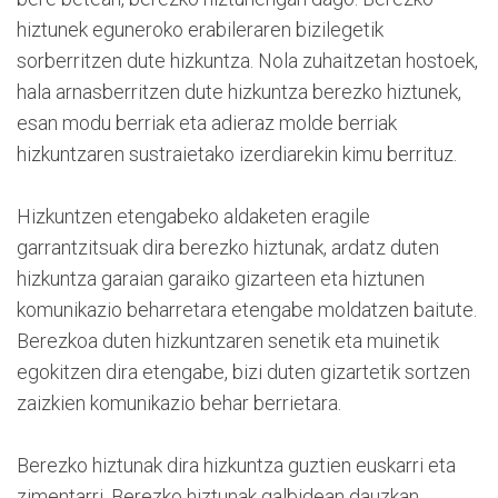
hiztunek eguneroko erabileraren bizilegetik
sorberritzen dute hizkuntza. Nola zuhaitzetan hostoek,
hala arnasberritzen dute hizkuntza berezko hiztunek,
esan modu berriak eta adieraz molde berriak
hizkuntzaren sustraietako izerdiarekin kimu berrituz.
Hizkuntzen etengabeko aldaketen eragile
garrantzitsuak dira berezko hiztunak, ardatz duten
hizkuntza garaian garaiko gizarteen eta hiztunen
komunikazio beharretara etengabe moldatzen baitute.
Berezkoa duten hizkuntzaren senetik eta muinetik
egokitzen dira etengabe, bizi duten gizartetik sortzen
zaizkien komunikazio behar berrietara.
Berezko hiztunak dira hizkuntza guztien euskarri eta
zimentarri. Berezko hiztunak galbidean dauzkan