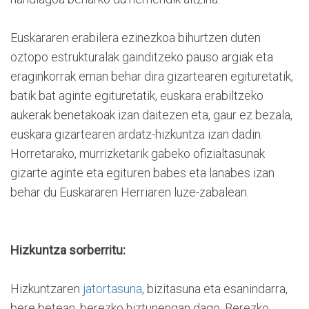
Euskararen erabilera ezinezkoa bihurtzen duten
oztopo estrukturalak gainditzeko pauso argiak eta
eraginkorrak eman behar dira gizartearen egituretatik,
batik bat aginte egituretatik, euskara erabiltzeko
aukerak benetakoak izan daitezen eta, gaur ez bezala,
euskara gizartearen ardatz-hizkuntza izan dadin.
Horretarako, murrizketarik gabeko ofizialtasunak
gizarte aginte eta egituren babes eta lanabes izan
behar du Euskararen Herriaren luze-zabalean.
Hizkuntza sorberritu:
Hizkuntzaren
jatortasuna
, bizitasuna eta esanindarra,
bere betean, berezko hiztunengan dago. Berezko