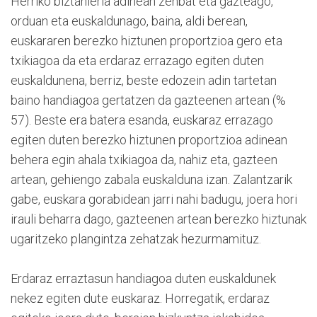
Herriko biztanleria adinean zenbat eta gazteago,
orduan eta euskaldunago, baina, aldi berean,
euskararen berezko hiztunen proportzioa gero eta
txikiagoa da eta erdaraz errazago egiten duten
euskaldunena, berriz, beste edozein adin tartetan
baino handiagoa gertatzen da gazteenen artean (%
57). Beste era batera esanda, euskaraz errazago
egiten duten berezko hiztunen proportzioa adinean
behera egin ahala txikiagoa da, nahiz eta, gazteen
artean, gehiengo zabala euskalduna izan. Zalantzarik
gabe, euskara gorabidean jarri nahi badugu, joera hori
irauli beharra dago, gazteenen artean berezko hiztunak
ugaritzeko plangintza zehatzak hezurmamituz.
Erdaraz erraztasun handiagoa duten euskaldunek
nekez egiten dute euskaraz. Horregatik, erdaraz