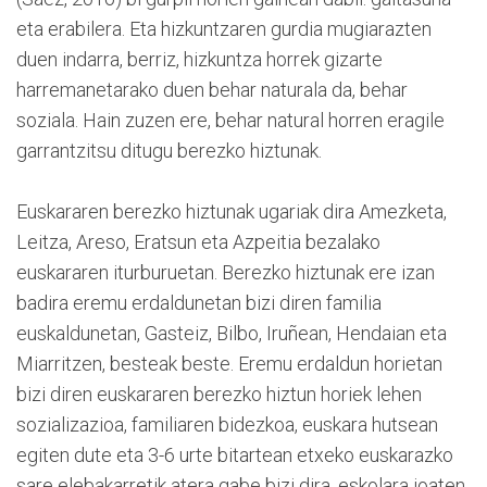
eta erabilera. Eta hizkuntzaren gurdia mugiarazten
duen indarra, berriz, hizkuntza horrek gizarte
harremanetarako duen behar naturala da, behar
soziala. Hain zuzen ere, behar natural horren eragile
garrantzitsu ditugu berezko hiztunak.
Euskararen berezko hiztunak ugariak dira Amezketa,
Leitza, Areso, Eratsun eta Azpeitia bezalako
euskararen iturburuetan. Berezko hiztunak ere izan
badira eremu erdaldunetan bizi diren familia
euskaldunetan, Gasteiz, Bilbo, Iruñean, Hendaian eta
Miarritzen, besteak beste. Eremu erdaldun horietan
bizi diren euskararen berezko hiztun horiek lehen
sozializazioa, familiaren bidezkoa, euskara hutsean
egiten dute eta 3-6 urte bitartean etxeko euskarazko
sare elebakarretik atera gabe bizi dira, eskolara joaten