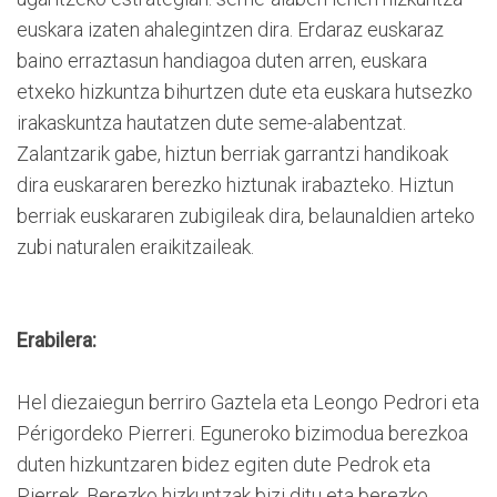
euskara izaten ahalegintzen dira. Erdaraz euskaraz
baino erraztasun handiagoa duten arren, euskara
etxeko hizkuntza bihurtzen dute eta euskara hutsezko
irakaskuntza hautatzen dute seme-alabentzat.
Zalantzarik gabe, hiztun berriak garrantzi handikoak
dira euskararen berezko hiztunak irabazteko. Hiztun
berriak euskararen zubigileak dira, belaunaldien arteko
zubi naturalen eraikitzaileak.
Erabilera:
Hel diezaiegun berriro Gaztela eta Leongo Pedrori eta
Périgordeko Pierreri. Eguneroko bizimodua berezkoa
duten hizkuntzaren bidez egiten dute Pedrok eta
Pierrek. Berezko hizkuntzak bizi ditu eta berezko