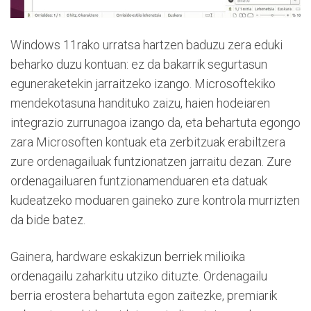
Windows 11rako urratsa hartzen baduzu zera eduki
beharko duzu kontuan: ez da bakarrik segurtasun
eguneraketekin jarraitzeko izango. Microsoftekiko
mendekotasuna handituko zaizu, haien hodeiaren
integrazio zurrunagoa izango da, eta behartuta egongo
zara Microsoften kontuak eta zerbitzuak erabiltzera
zure ordenagailuak funtzionatzen jarraitu dezan. Zure
ordenagailuaren funtzionamenduaren eta datuak
kudeatzeko moduaren gaineko zure kontrola murrizten
da bide batez.
Gainera, hardware eskakizun berriek milioika
ordenagailu zaharkitu utziko dituzte. Ordenagailu
berria erostera behartuta egon zaitezke, premiarik