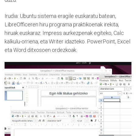
Irudia: Ubuntu sistema eragile euskaratu batean,
LibreOfficeren hiru programa praktikoenak irekita,
hiruak euskaraz: Impress aurkezpenak egiteko, Calc
kalkulu-orriena, eta Writer idazteko. PowerPoint, Excel
eta Word ditxosoen ordezkoak.