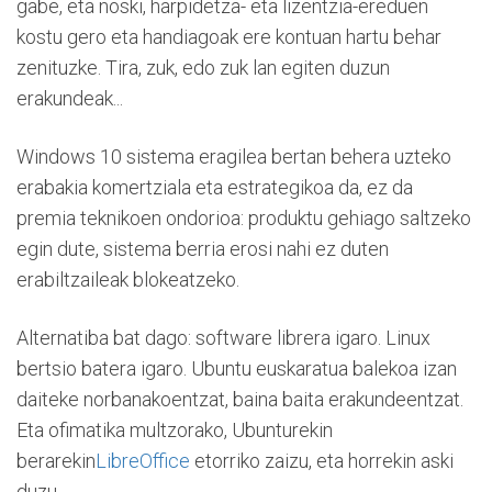
gabe, eta noski, harpidetza- eta lizentzia-ereduen
kostu gero eta handiagoak ere kontuan hartu behar
zenituzke. Tira, zuk, edo zuk lan egiten duzun
erakundeak...
Windows 10 sistema eragilea bertan behera uzteko
erabakia komertziala eta estrategikoa da, ez da
premia teknikoen ondorioa: produktu gehiago saltzeko
egin dute, sistema berria erosi nahi ez duten
erabiltzaileak blokeatzeko.
Alternatiba bat dago: software librera igaro. Linux
bertsio batera igaro. Ubuntu euskaratua balekoa izan
daiteke norbanakoentzat, baina baita erakundeentzat.
Eta ofimatika multzorako, Ubunturekin
berarekin
LibreOffice
etorriko zaizu, eta horrekin aski
duzu.