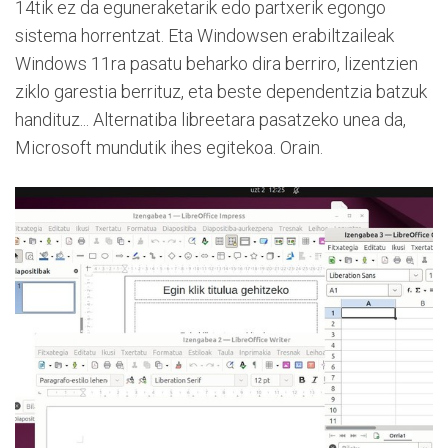
14tik ez da eguneraketarik edo partxerik egongo
sistema horrentzat. Eta Windowsen erabiltzaileak
Windows 11ra pasatu beharko dira berriro, lizentzien
ziklo garestia berrituz, eta beste dependentzia batzuk
handituz... Alternatiba libreetara pasatzeko unea da,
Microsoft mundutik ihes egitekoa. Orain.