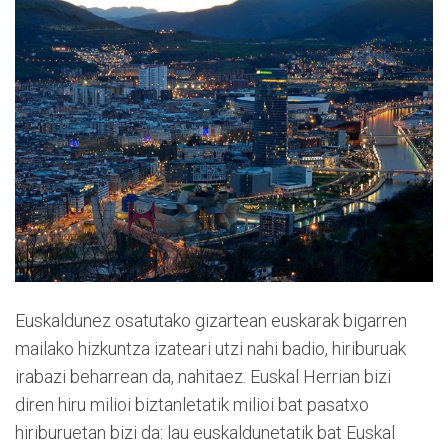
Euskaldunez osatutako gizartean euskarak bigarren
mailako hizkuntza izateari utzi nahi badio, hiriburuak
irabazi beharrean da, nahitaez. Euskal Herrian bizi
diren hiru milioi biztanletatik milioi bat pasatxo
hiriburuetan bizi da: lau euskaldunetatik bat Euskal