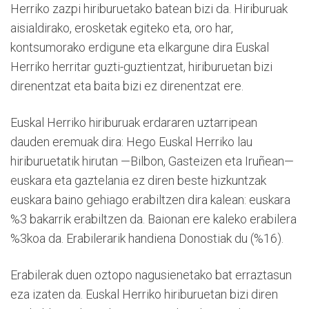
Herriko zazpi hiriburuetako batean bizi da. Hiriburuak
aisialdirako, erosketak egiteko eta, oro har,
kontsumorako erdigune eta elkargune dira Euskal
Herriko herritar guzti-guztientzat, hiriburuetan bizi
direnentzat eta baita bizi ez direnentzat ere.
Euskal Herriko hiriburuak erdararen uztarripean
dauden eremuak dira: Hego Euskal Herriko lau
hiriburuetatik hirutan —Bilbon, Gasteizen eta Iruñean—
euskara eta gaztelania ez diren beste hizkuntzak
euskara baino gehiago erabiltzen dira kalean: euskara
%3 bakarrik erabiltzen da. Baionan ere kaleko erabilera
%3koa da. Erabilerarik handiena Donostiak du (%16).
Erabilerak duen oztopo nagusienetako bat erraztasun
eza izaten da. Euskal Herriko hiriburuetan bizi diren