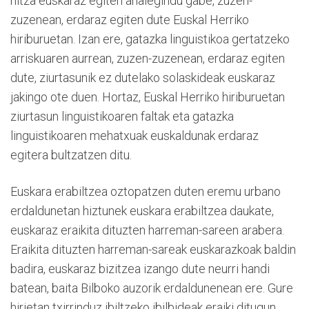
hitza euskaraz egiten ahalegindu gabe, zuzen-
zuzenean, erdaraz egiten dute Euskal Herriko
hiriburuetan. Izan ere, gatazka linguistikoa gertatzeko
arriskuaren aurrean, zuzen-zuzenean, erdaraz egiten
dute, ziurtasunik ez dutelako solaskideak euskaraz
jakingo ote duen. Hortaz, Euskal Herriko hiriburuetan
ziurtasun linguistikoaren faltak eta gatazka
linguistikoaren mehatxuak euskaldunak erdaraz
egitera bultzatzen ditu.
Euskara erabiltzea oztopatzen duten eremu urbano
erdaldunetan hiztunek euskara erabiltzea daukate,
euskaraz eraikita dituzten harreman-sareen arabera.
Eraikita dituzten harreman-sareak euskarazkoak baldin
badira, euskaraz bizitzea izango dute neurri handi
batean, baita Bilboko auzorik erdaldunenean ere. Gure
hirietan txirrinduz ibiltzeko ibilbideak eraiki ditugun