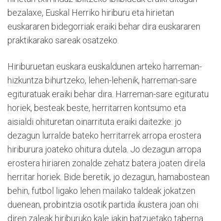
bezalaxe, Euskal Herriko hiriburu eta hirietan
euskararen bidegorriak eraiki behar dira euskararen
praktikarako sareak osatzeko.
Hiriburuetan euskara euskaldunen arteko harreman-
hizkuntza bihurtzeko, lehen-lehenik, harreman-sare
egituratuak eraiki behar dira. Harreman-sare egituratu
horiek, besteak beste, herritarren kontsumo eta
aisialdi ohituretan oinarrituta eraiki daitezke: jo
dezagun lurralde bateko herritarrek arropa erostera
hiriburura joateko ohitura dutela. Jo dezagun arropa
erostera hiriaren zonalde zehatz batera joaten direla
herritar horiek. Bide beretik, jo dezagun, hamabostean
behin, futbol ligako lehen mailako taldeak jokatzen
duenean, probintzia osotik partida ikustera joan ohi
diren zaleak hiriburuko kale jakin batzuetako taberna