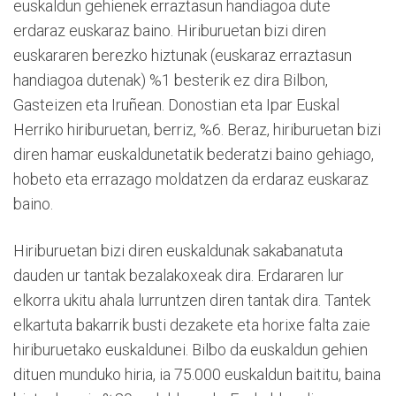
euskaldun gehienek erraztasun handiagoa dute
erdaraz euskaraz baino. Hiriburuetan bizi diren
euskararen berezko hiztunak (euskaraz erraztasun
handiagoa dutenak) %1 besterik ez dira Bilbon,
Gasteizen eta Iruñean. Donostian eta Ipar Euskal
Herriko hiriburuetan, berriz, %6. Beraz, hiriburuetan bizi
diren hamar euskaldunetatik bederatzi baino gehiago,
hobeto eta errazago moldatzen da erdaraz euskaraz
baino.
Hiriburuetan bizi diren euskaldunak sakabanatuta
dauden ur tantak bezalakoxeak dira. Erdararen lur
elkorra ukitu ahala lurruntzen diren tantak dira. Tantek
elkartuta bakarrik busti dezakete eta horixe falta zaie
hiriburuetako euskaldunei. Bilbo da euskaldun gehien
dituen munduko hiria, ia 75.000 euskaldun baititu, baina