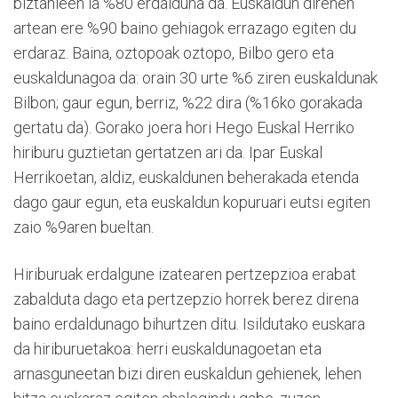
biztanleen ia %80 erdalduna da. Euskaldun direnen
artean ere %90 baino gehiagok errazago egiten du
erdaraz. Baina, oztopoak oztopo, Bilbo gero eta
euskaldunagoa da: orain 30 urte %6 ziren euskaldunak
Bilbon; gaur egun, berriz, %22 dira (%16ko gorakada
gertatu da). Gorako joera hori Hego Euskal Herriko
hiriburu guztietan gertatzen ari da. Ipar Euskal
Herrikoetan, aldiz, euskaldunen beherakada etenda
dago gaur egun, eta euskaldun kopuruari eutsi egiten
zaio %9aren bueltan.
Hiriburuak erdalgune izatearen pertzepzioa erabat
zabalduta dago eta pertzepzio horrek berez direna
baino erdaldunago bihurtzen ditu. Isildutako euskara
da hiriburuetakoa: herri euskaldunagoetan eta
arnasguneetan bizi diren euskaldun gehienek, lehen