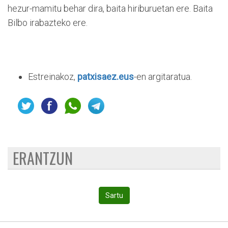
hezur-mamitu behar dira, baita hiriburuetan ere. Baita
Bilbo irabazteko ere.
Estreinakoz,
patxisaez.eus
-en argitaratua.
ERANTZUN
Sartu