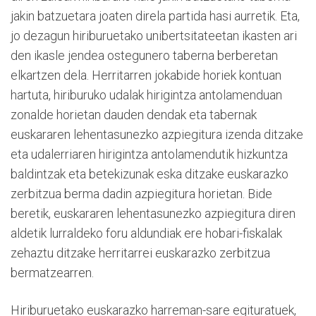
jakin batzuetara joaten direla partida hasi aurretik. Eta,
jo dezagun hiriburuetako unibertsitateetan ikasten ari
den ikasle jendea ostegunero taberna berberetan
elkartzen dela. Herritarren jokabide horiek kontuan
hartuta, hiriburuko udalak hirigintza antolamenduan
zonalde horietan dauden dendak eta tabernak
euskararen lehentasunezko azpiegitura izenda ditzake
eta udalerriaren hirigintza antolamendutik hizkuntza
baldintzak eta betekizunak eska ditzake euskarazko
zerbitzua berma dadin azpiegitura horietan. Bide
beretik, euskararen lehentasunezko azpiegitura diren
aldetik lurraldeko foru aldundiak ere hobari-fiskalak
zehaztu ditzake herritarrei euskarazko zerbitzua
bermatzearren.
Hiriburuetako euskarazko harreman-sare egituratuek,