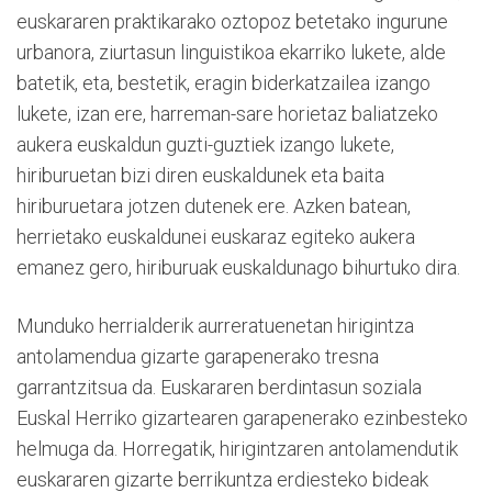
euskararen praktikarako oztopoz betetako ingurune
urbanora, ziurtasun linguistikoa ekarriko lukete, alde
batetik, eta, bestetik, eragin biderkatzailea izango
lukete, izan ere, harreman-sare horietaz baliatzeko
aukera euskaldun guzti-guztiek izango lukete,
hiriburuetan bizi diren euskaldunek eta baita
hiriburuetara jotzen dutenek ere. Azken batean,
herrietako euskaldunei euskaraz egiteko aukera
emanez gero, hiriburuak euskaldunago bihurtuko dira.
Munduko herrialderik aurreratuenetan hirigintza
antolamendua gizarte garapenerako tresna
garrantzitsua da. Euskararen berdintasun soziala
Euskal Herriko gizartearen garapenerako ezinbesteko
helmuga da. Horregatik, hirigintzaren antolamendutik
euskararen gizarte berrikuntza erdiesteko bideak