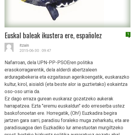
Euskal baleak ikustera ere, españolez
1
itzain
2015-06-30 : 09:47
Nafarroan, dela UPN-PP-PSOEren politika
erasokorragarentik, dela alderdi abertzaleen
arduragabekeria eta ezgaitasun agerikoengatik, euskarazko
kultur, kirol, aisialdi (eta beste alor ia guztietako) eskaintza
oso-oso urria da.
Ez dago erraza gurean euskaraz gozatzeko aukerak
harrapatzea. Ezta "eremu euskaldun" edo erreserba ustez
baskofonoetan ere. Horregatik, (Oh!) Euzkadira begira
jartzen gara sarri, paradisu foraleko muga zeharkatu, eta are
paradisuagoa den Euzkadiko lur amestuotan murgiltzeko
prest, bertako hizkuntz politika aurreratuez gozatu ahal