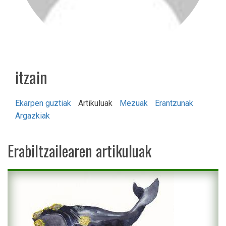
itzain
Ekarpen guztiak
Artikuluak
Mezuak
Erantzunak
Argazkiak
Erabiltzailearen artikuluak