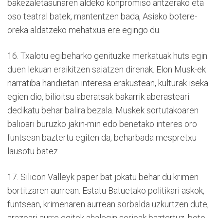
bakezaletasunaren aldeko konpromiso antzerako eta
oso teatral batek, mantentzen bada, Asiako botere-
oreka aldatzeko mehatxua ere egingo du.
16. Txalotu egibeharko genituzke merkatuak huts egin
duen lekuan eraikitzen saiatzen direnak. Elon Musk-ek
narratiba handietan interesa erakustean, kulturak iseka
egien dio, bilioitsu aberatsak bakarrik aberasteari
dedikatu behar balira bezala. Muskek sortutakoaren
balioari buruzko jakin-min edo benetako interes oro
funtsean baztertu egiten da, beharbada mespretxu
lausotu batez..
17. Silicon Valleyk paper bat jokatu behar du krimen
bortitzaren aurrean. Estatu Batuetako politikari askok,
funtsean, krimenaren aurrean sorbalda uzkurtzen dute,
arazoari aurre egitek ahalegin serioak baztertuz, boto-