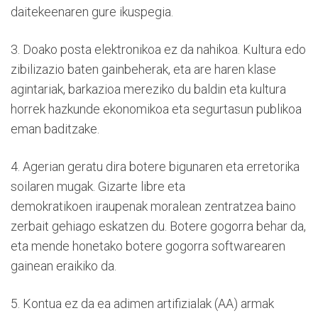
daitekeenaren gure ikuspegia.
3. Doako posta elektronikoa ez da nahikoa. Kultura edo
zibilizazio baten gainbeherak, eta are haren klase
agintariak, barkazioa mereziko du baldin eta kultura
horrek hazkunde ekonomikoa eta segurtasun publikoa
eman baditzake.
4. Agerian geratu dira botere bigunaren eta erretorika
soilaren mugak. Gizarte libre eta
demokratikoen iraupenak moralean zentratzea baino
zerbait gehiago eskatzen du. Botere gogorra behar da,
eta mende honetako botere gogorra softwarearen
gainean eraikiko da.
5. Kontua ez da ea adimen artifizialak (AA) armak