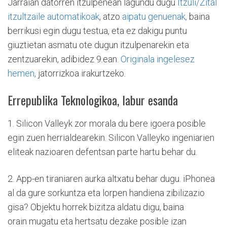
Jarraian datorren itzulpenean lagundu dugu
Itzuli/Zital
itzultzaile automatikoak
, atzo
aipatu genuenak,
baina
berrikusi egin dugu testua, eta ez dakigu puntu
giuztietan asmatu ote dugun itzulpenarekin eta
zentzuarekin, adibidez 9.ean.
Originala ingelesez
hemen,
jatorrizkoa irakurtzeko.
Errepublika Teknologikoa, labur esanda
1. Silicon Valleyk zor morala du bere igoera posible
egin zuen herrialdearekin. Silicon Valleyko ingeniarien
eliteak nazioaren defentsan parte hartu behar du.
2. App-en tiraniaren aurka altxatu behar dugu. iPhonea
al da gure sorkuntza eta lorpen handiena zibilizazio
gisa? Objektu horrek bizitza aldatu digu, baina
orain mugatu eta hertsatu dezake posible izan