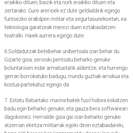
eraikiko dituen, baizik eta nork eraikiko dituen eta
zertarako. Gure arerioek ez dute geldialdirik egingo
funtsezko erabilpen militar eta segurtasunekoetan, ea
teknologia garatzeak merezi duen eztabaidatzen
teatralki. Haiek aurrera egingo dute.
6.Soldadutzak betebehar unibertsala izan behar du.
Gizarte gisa, serioski pentsatu beharko genuke
boluntarioen indar armatuetatik aldentze; eta hurrengo
gerran borrokatuko badugu, mundu guztiak arriskua eta
kostua partekatuz egingo da.
7. Estatu Batuetako
marine
batek fusil hobea eskatzen
badu egin beharko genuke; eta gauza bera softwareari
dagokionez. Herrialde gisa gai izan beharko genuke
atzerrian ekintza militarrak egoki diren eztabaidareki,