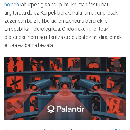
horren
laburpen gisa, 20 puntuko manifestu bat
argitaratu du ez Karpek berak, Palantirrek enpresak
zuzenean baizik, liburuaren izenburu berarekin,
Errepublika Teknologikoa. Ondo irakurri, "eliteak"
diotenean herri-agintaritza eredu batez ari dira, eurak
elitea ez balira bezala.