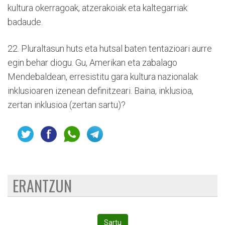
kultura okerragoak, atzerakoiak eta kaltegarriak
badaude.
22. Pluraltasun huts eta hutsal baten tentazioari aurre
egin behar diogu. Gu, Amerikan eta zabalago
Mendebaldean, erresistitu gara kultura nazionalak
inklusioaren izenean definitzeari. Baina, inklusioa,
zertan inklusioa (zertan sartu)?
ERANTZUN
Sartu