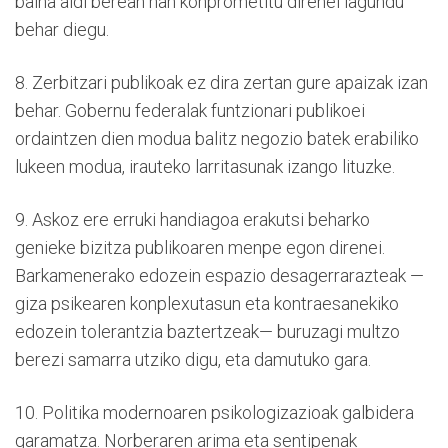
baina aldi berean han konprometitu direnei lagundu
behar diegu.
8. Zerbitzari publikoak ez dira zertan gure apaizak izan
behar. Gobernu federalak funtzionari publikoei
ordaintzen dien modua balitz negozio batek erabiliko
lukeen modua, irauteko larritasunak izango lituzke.
9. Askoz ere erruki handiagoa erakutsi beharko
genieke bizitza publikoaren menpe egon direnei.
Barkamenerako edozein espazio desagerrarazteak —
giza psikearen konplexutasun eta kontraesanekiko
edozein tolerantzia baztertzeak— buruzagi multzo
berezi samarra utziko digu, eta damutuko gara.
10. Politika modernoaren psikologizazioak galbidera
garamatza. Norberaren arima eta sentipenak