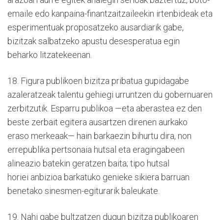
emaile edo kanpaina-finantzaitzaileekin irtenbideak eta
esperimentuak proposatzeko ausardiarik gabe,
bizitzak salbatzeko apustu desesperatua egin
beharko litzatekeenan.
18. Figura publikoen bizitza pribatua gupidagabe
azaleratzeak talentu gehiegi urruntzen du gobernuaren
zerbitzutik. Esparru publikoa —eta aberastea ez den
beste zerbait egitera ausartzen direnen aurkako
eraso merkeaak— hain barkaezin bihurtu dira, non
errepublika pertsonaia hutsal eta eragingabeen
alineazio batekin geratzen baita; tipo hutsal
horiei anbizioa barkatuko genieke sikiera barruan
benetako sinesmen-egiturarik baleukate.
19. Nahi gabe bultzatzen dugun bizitza publikoaren