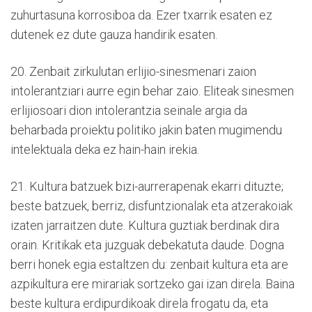
zuhurtasuna korrosiboa da. Ezer txarrik esaten ez
dutenek ez dute gauza handirik esaten.
20. Zenbait zirkulutan erlijio-sinesmenari zaion
intolerantziari aurre egin behar zaio. Eliteak sinesmen
erlijiosoari dion intolerantzia seinale argia da
beharbada proiektu politiko jakin baten mugimendu
intelektuala deka ez hain-hain irekia.
21. Kultura batzuek bizi-aurrerapenak ekarri dituzte;
beste batzuek, berriz, disfuntzionalak eta atzerakoiak
izaten jarraitzen dute. Kultura guztiak berdinak dira
orain. Kritikak eta juzguak debekatuta daude. Dogna
berri honek egia estaltzen du: zenbait kultura eta are
azpikultura ere mirariak sortzeko gai izan direla. Baina
beste kultura erdipurdikoak direla frogatu da, eta