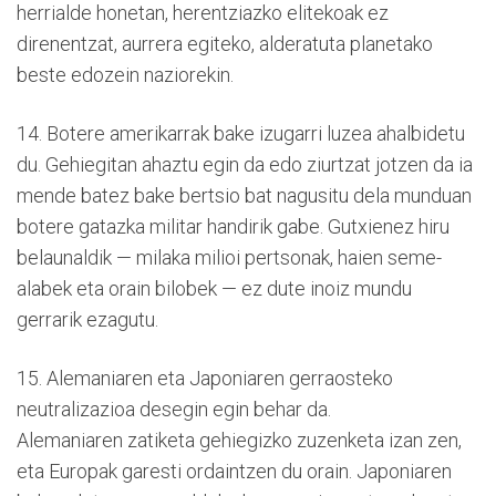
herrialde honetan, herentziazko elitekoak ez
direnentzat, aurrera egiteko, alderatuta planetako
beste edozein naziorekin.
14. Botere amerikarrak bake izugarri luzea ahalbidetu
du. Gehiegitan ahaztu egin da edo ziurtzat jotzen da ia
mende batez bake bertsio bat nagusitu dela munduan
botere gatazka militar handirik gabe. Gutxienez hiru
belaunaldik — milaka milioi pertsonak, haien seme-
alabek eta orain bilobek — ez dute inoiz mundu
gerrarik ezagutu.
15. Alemaniaren eta Japoniaren gerraosteko
neutralizazioa desegin egin behar da.
Alemaniaren zatiketa gehiegizko zuzenketa izan zen,
eta Europak garesti ordaintzen du orain. Japoniaren