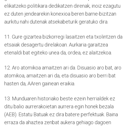
elikatzeko politikara dedikatzen direnak, inoiz ezagutu
ez duten jendearekin konexioa beren barne-bizitzan
aurkitu nahi dutenak atsekabeturik geratuko dira.
11. Gure gizartea bizkorregi lasaitzen eta txolintzen da
etsaiak desagertu direlakoan. Aurkaria garaitzea
etenaldi bat egiteko unea da, ordea, ez alaitzekoa.
12. Aro atomikoa amaitzen ari da. Disuasio aro bat, aro
atomikoa, amaitzen ari da, eta disuasio aro berri bat
hasten da, AAren gainean eraikia.
13. Munduaren historiako beste ezein herrialdek ez
ditu balio aurrerakoietan aurrera egin honek bezala
(AEB). Estatu Batuak ez dira batere perfektuak. Baina
erraza da ahaztea zenbat aukera gehiago dagoen