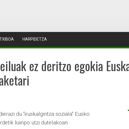
TXIBOA
HARPIDETZA
eiluak ez deritzo egokia Eusk
aketari
dierazi du "euskalgintza soziala" Eusko
rdetik kanpo utzi dutelakoan.