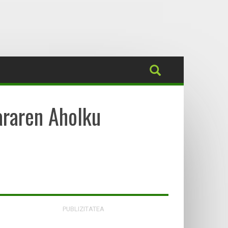
araren Aholku
PUBLIZITATEA