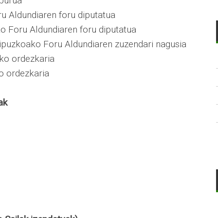
nburua
ru Aldundiaren foru diputatua
ko Foru Aldundiaren foru diputatua
ipuzkoako Foru Aldundiaren zuzendari nagusia
eko ordezkaria
o ordezkaria
ak