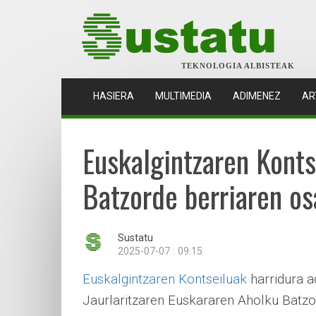
TEKNOLOGIA ALBISTEAK
(CURRENT)
HASIERA
MULTIMEDIA
ADIMENEZ
AR
Euskalgintzaren Konts
Batzorde berriaren os
Sustatu
2025-07-07 : 09:15
Euskalgintzaren Kontseiluak
harridura a
Jaurlaritzaren Euskararen Aholku Batzo