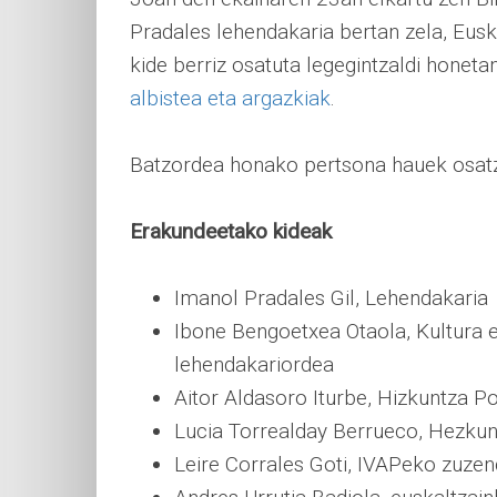
Pradales lehendakaria bertan zela, Eus
kide berriz osatuta legegintzaldi honeta
albistea eta argazkiak
.
Batzordea honako pertsona hauek osatz
Erakundeetako kideak
Imanol Pradales Gil, Lehendakaria
Ibone Bengoetxea Otaola, Kultura e
lehendakariordea
Aitor Aldasoro Iturbe, Hizkuntza Po
Lucia Torrealday Berrueco, Hezkun
Leire Corrales Goti, IVAPeko zuzen