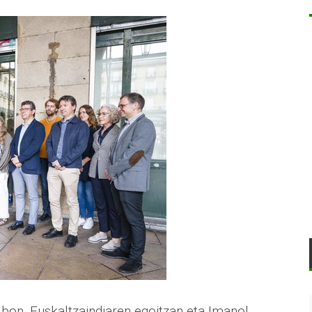
lbon, Euskaltzaindiaren egoitzan eta Imanol