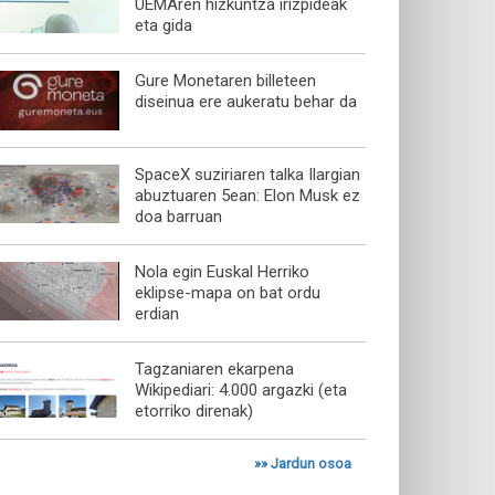
UEMAren hizkuntza irizpideak
eta gida
Gure Monetaren billeteen
diseinua ere aukeratu behar da
SpaceX suziriaren talka Ilargian
abuztuaren 5ean: Elon Musk ez
doa barruan
Nola egin Euskal Herriko
eklipse-mapa on bat ordu
erdian
Tagzaniaren ekarpena
Wikipediari: 4.000 argazki (eta
etorriko direnak)
»»
Jardun osoa