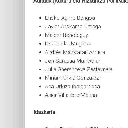
Adituak (Kultura eta Hizkuntza Politikak
Eneko Agirre Bengoa
Javier Arakama Urtiaga
Maïder Behoteguy
Itziar Laka Mugarza
Andrés Mazkiaran Arrieta
Jon Sarasua Maritxalar
Julia Shershneva Zastavnaia
Miriam Urkia González
Ana Urkiza Ibaibarriaga
Asier Villalibre Molina
Idazkaria