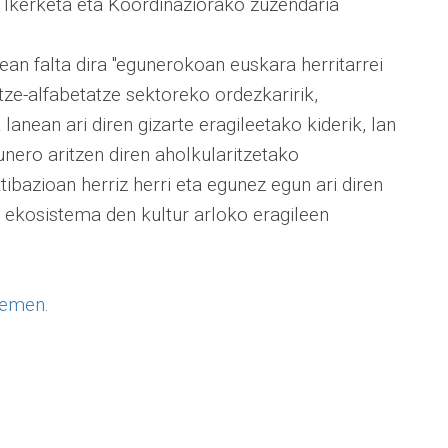
Ikerketa eta Koordinaziorako zuzendaria
tean falta dira "egunerokoan euskara herritarrei
ze-alfabetatze sektoreko ordezkaririk,
lanean ari diren gizarte eragileetako kiderik, lan
ero aritzen diren aholkularitzetako
tibazioan herriz herri eta egunez egun ari diren
 ekosistema den kultur arloko eragileen
emen.