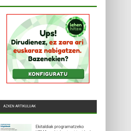
AZKEN ARTIKULUAK
Ekitaldiak programatzeko