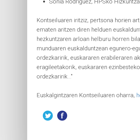
Sonia Rodriguez, HPSko Hizkuntza 
Kontseiluaren iritziz, pertsona horien ar
ematen aritzen diren helduen euskaldunt
hezkuntzaren arloan helburu horren bila 
munduaren euskalduntzean egunero-egun
ordezkaririk, euskararen erabileraren ak
eragileetakorik, euskararen ezinbesteko
ordezkaririk…"
Euskalgintzaren Kontseiluaren oharra,
h