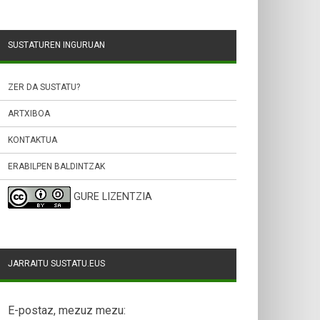
SUSTATUREN INGURUAN
ZER DA SUSTATU?
ARTXIBOA
KONTAKTUA
ERABILPEN BALDINTZAK
GURE LIZENTZIA
JARRAITU SUSTATU.EUS
E-postaz, mezuz mezu: