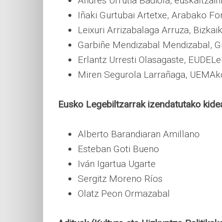
Andres Urrutia Badiola, euskaltzai
Iñaki Gurtubai Artetxe, Arabako Fo
Leixuri Arrizabalaga Arruza, Bizkai
Garbiñe Mendizabal Mendizabal, G
Erlantz Urresti Olasagaste, EUDEL
Miren Segurola Larrañaga, UEMAk
Eusko Legebiltzarrak izendatutako kide
Alberto Barandiaran Amillano
Esteban Goti Bueno
Iván Igartua Ugarte
Sergitz Moreno Ríos
Olatz Peon Ormazabal