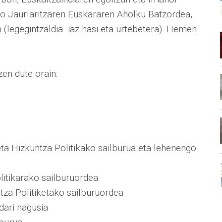
ko Jaurlaritzaren Euskararen Aholku Batzordea,
n (legegintzaldia iaz hasi eta urtebetera). Hemen
en dute orain:
ta Hizkuntza Politikako sailburua eta lehenengo
litikarako sailburuordea
tza Politiketako sailburuordea
dari nagusia