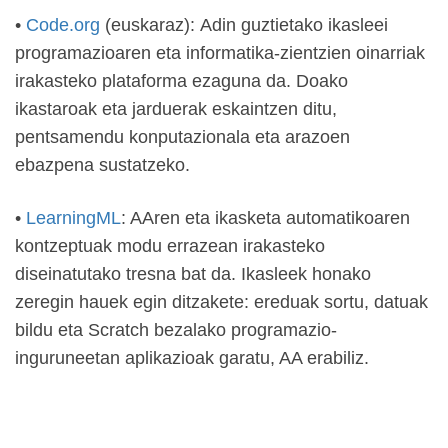
•
Code.org
(euskaraz): Adin guztietako ikasleei
programazioaren eta informatika-zientzien oinarriak
irakasteko plataforma ezaguna da. Doako
ikastaroak eta jarduerak eskaintzen ditu,
pentsamendu konputazionala eta arazoen
ebazpena sustatzeko.
•
LearningML
: AAren eta ikasketa automatikoaren
kontzeptuak modu errazean irakasteko
diseinatutako tresna bat da. Ikasleek honako
zeregin hauek egin ditzakete: ereduak sortu, datuak
bildu eta Scratch bezalako programazio-
inguruneetan aplikazioak garatu, AA erabiliz.