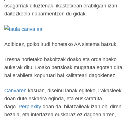
osagarriak dituztenak, ikastetxean erabilgarri izan
daitezkeela nabarmentzen du gidak.
Adibidez, goiko irudi honetako AA sistema batzuk.
Tresna horietako bakoitzak doako eta ordainpeko
aukerak ditu. Doako bertsioak mugatuta egoten dira,
bai erabilera-kopuruari bai kalitateari dagokienez.
Canvaren
kasuan, diseinu lanak egiteko, irakasleek
doan dute eskaera eginda, eta euskaratuta
dago.
Perplexity
doan da, bilatzaileak izan ohi diren
bezala, eta interfazea euskaraz ez dagoen arren,