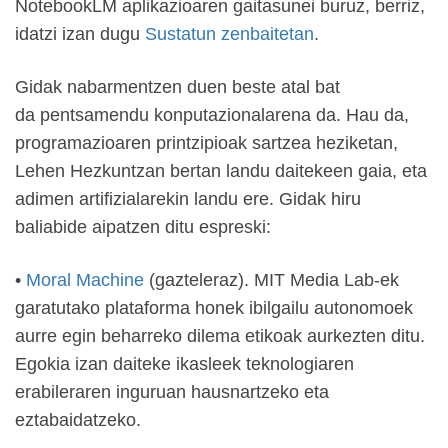
NotebookLM aplikazioaren gaitasunei buruz, berriz,
idatzi izan dugu
Sustatun zenbaitetan
.
Gidak nabarmentzen duen beste atal bat
da pentsamendu konputazionalarena da. Hau da,
programazioaren printzipioak sartzea heziketan,
Lehen Hezkuntzan bertan landu daitekeen gaia, eta
adimen artifizialarekin landu ere. Gidak hiru
baliabide aipatzen ditu espreski:
•
Moral Machine
(gazteleraz). MIT Media Lab-ek
garatutako plataforma honek ibilgailu autonomoek
aurre egin beharreko dilema etikoak aurkezten ditu.
Egokia izan daiteke ikasleek teknologiaren
erabileraren inguruan hausnartzeko eta
eztabaidatzeko.