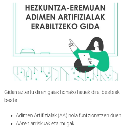
Gidan aztertu diren gaiak honako hauek dira, besteak
beste:
Adimen Artifizialak (AA) nola funtzionatzen duen.
AAren arriskuak eta mugak.