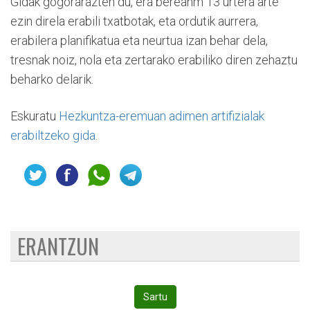
Gidak gogorarazten du, era bereanm 13 urtera arte
ezin direla erabili txatbotak, eta ordutik aurrera,
erabilera planifikatua eta neurtua izan behar dela,
tresnak noiz, nola eta zertarako erabiliko diren zehaztu
beharko delarik.
Eskuratu
Hezkuntza-eremuan adimen artifizialak
erabiltzeko gida
.
ERANTZUN
Sartu