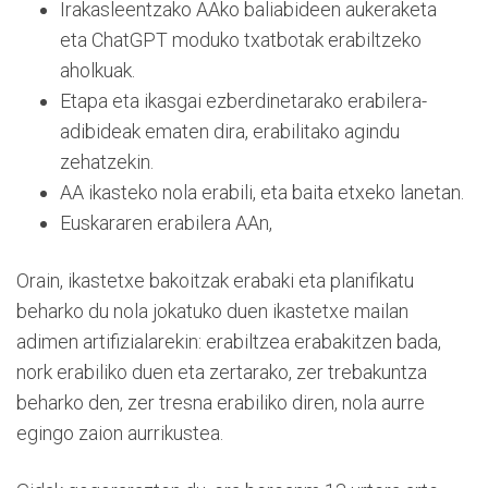
Irakasleentzako AAko baliabideen aukeraketa
eta ChatGPT moduko txatbotak erabiltzeko
aholkuak.
Etapa eta ikasgai ezberdinetarako erabilera-
adibideak ematen dira, erabilitako agindu
zehatzekin.
AA ikasteko nola erabili, eta baita etxeko lanetan.
Euskararen erabilera AAn,
Orain, ikastetxe bakoitzak erabaki eta planifikatu
beharko du nola jokatuko duen ikastetxe mailan
adimen artifizialarekin: erabiltzea erabakitzen bada,
nork erabiliko duen eta zertarako, zer trebakuntza
beharko den, zer tresna erabiliko diren, nola aurre
egingo zaion aurrikustea.