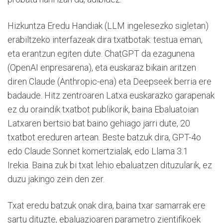
Hizkuntza Eredu Handiak (LLM ingelesezko sigletan)
erabiltzeko interfazeak dira txatbotak: testua eman,
eta erantzun egiten dute. ChatGPT da ezagunena
(OpenAI enpresarena), eta euskaraz bikain aritzen
diren Claude (Anthropic-ena) eta Deepseek berria ere
badaude. Hitz zentroaren Latxa euskarazko garapenak
ez du oraindik txatbot publikorik, baina Ebaluatoian
Latxaren bertsio bat baino gehiago jarri dute, 20
txatbot ereduren artean. Beste batzuk dira, GPT-4o
edo Claude Sonnet komertzialak, edo Llama 3.1
Irekia. Baina zuk bi txat lehio ebaluatzen dituzularik, ez
duzu jakingo zein den zer.
Txat eredu batzuk onak dira, baina txar samarrak ere
sartu dituzte, ebaluazioaren parametro zientifikoek