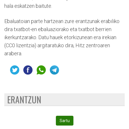
hala eskatzen baitute.
Ebaluatoian parte hartzean zure erantzunak erabiliko
dira txatbot-en ebaluaziorako eta txatbot berrien
ikerkuntzarako. Datu hauek etorkizunean era irekian
(CC0 lizentzia) argitaratuko dira, Hitz zentroaren
arabera.
ERANTZUN
Sartu