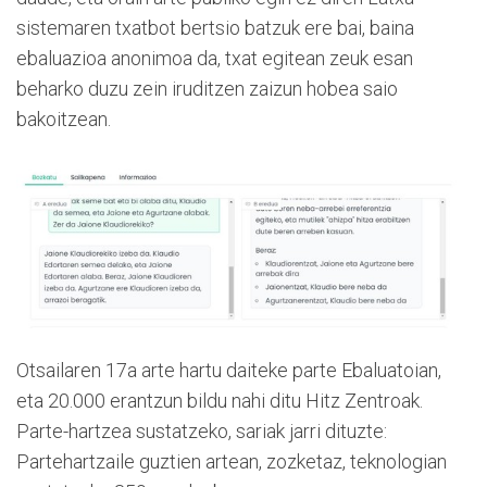
sistemaren txatbot bertsio batzuk ere bai, baina
ebaluazioa anonimoa da, txat egitean zeuk esan
beharko duzu zein iruditzen zaizun hobea saio
bakoitzean.
Otsailaren 17a arte hartu daiteke parte Ebaluatoian,
eta 20.000 erantzun bildu nahi ditu Hitz Zentroak.
Parte-hartzea sustatzeko, sariak jarri dituzte:
Partehartzaile guztien artean, zozketaz, teknologian