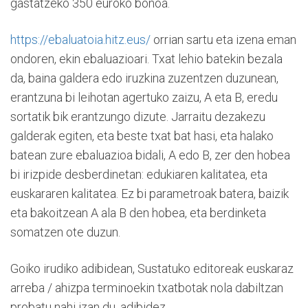
gastatzeko 350 euroko bonoa.
https://ebaluatoia.hitz.eus/
orrian sartu eta izena eman
ondoren, ekin ebaluazioari. Txat lehio batekin bezala
da, baina galdera edo iruzkina zuzentzen duzunean,
erantzuna bi leihotan agertuko zaizu, A eta B, eredu
sortatik bik erantzungo dizute. Jarraitu dezakezu
galderak egiten, eta beste txat bat hasi, eta halako
batean zure ebaluazioa bidali, A edo B, zer den hobea
bi irizpide desberdinetan: edukiaren kalitatea, eta
euskararen kalitatea. Ez bi parametroak batera, baizik
eta bakoitzean A ala B den hobea, eta berdinketa
somatzen ote duzun.
Goiko irudiko adibidean, Sustatuko editoreak euskaraz
arreba / ahizpa terminoekin txatbotak nola dabiltzan
probatu nahi izan du, adibidez.