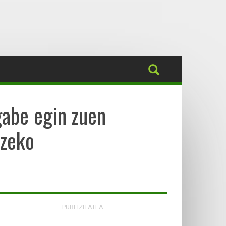
gabe egin zuen
tzeko
PUBLIZITATEA