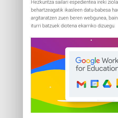
Hezkuntza sailari espedientea ireki zio
behartzeagatik ikasleen datu-babesa ha
argitaratzen zuen beren webgunea, bain
iturri batzuek diotena ekarriko dizuegu.