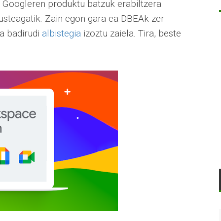
la Googleren produktu batzuk erabiltzera
usteagatik. Zain egon gara ea DBEAk zer
a badirudi
albistegia
izoztu zaiela. Tira, beste