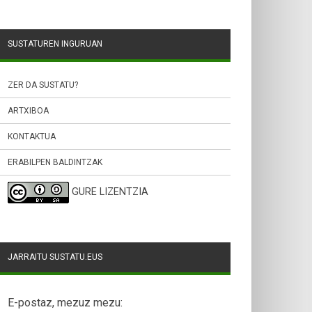
SUSTATUREN INGURUAN
ZER DA SUSTATU?
ARTXIBOA
KONTAKTUA
ERABILPEN BALDINTZAK
GURE LIZENTZIA
JARRAITU SUSTATU.EUS
E-postaz, mezuz mezu: