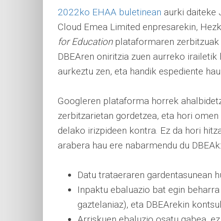
2022ko EHAA buletinean
aurki daiteke 
Cloud Emea Limited enpresarekin, Hezk
for Education
plataformaren zerbitzuak 
DBEAren oniritzia zuen aurreko iraileti
aurkeztu zen, eta handik espediente hau
Googleren plataforma horrek ahalbidetz
zerbitzarietan gordetzea, eta hori ome
delako irizpideen kontra. Ez da hori hit
arabera hau ere nabarmendu du DBEAk
Datu trataeraren gardentasunean h
Inpaktu ebaluazio bat egin behar
gaztelaniaz), eta DBEArekin kontsul
Arriskuen ebaluzio osatu gabea, ez