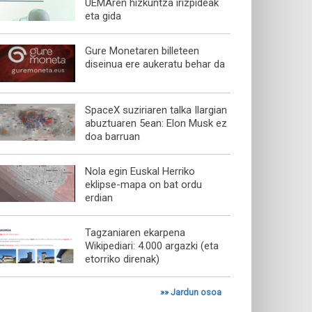
UEMAren hizkuntza irizpideak
eta gida
Gure Monetaren billeteen
diseinua ere aukeratu behar da
SpaceX suziriaren talka Ilargian
abuztuaren 5ean: Elon Musk ez
doa barruan
Nola egin Euskal Herriko
eklipse-mapa on bat ordu
erdian
Tagzaniaren ekarpena
Wikipediari: 4.000 argazki (eta
etorriko direnak)
»»
Jardun osoa