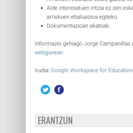
Alde interesatuen iritzia ez zen e
arriskuen ebaluazioa egiteko.
Dokumentazioan akatsak.
Informazio gehiago Jorge Campanillas
webgunean.
Irudia:
Google Workspace for Education
ERANTZUN