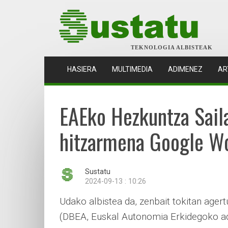
TEKNOLOGIA ALBISTEAK
(CURRENT)
HASIERA
MULTIMEDIA
ADIMENEZ
AR
EAEko Hezkuntza Sail
hitzarmena Google Wo
Sustatu
2024-09-13 : 10:26
Udako albistea da, zenbait tokitan ager
(DBEA, Euskal Autonomia Erkidegoko ad