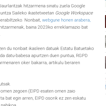
Jaurlaritzak hitzarmena sinatu zuela Google
untza Saileko ikastetxeetan
Google Workspace
erabiltzeko. Nonbait,
webgune honen arabera,
k hitzarmenak, baina 2023ko erreklamazio bat
.
en du nonbait ikasleen datuak Estatu Batuetako
n da datu-babesa apurtzen duen puntua, RGPD
zarmenaren oker bakarra, artikulu beraren
:
utsak.
ra omen zegoen (EIPD esaten omen zaio
ta bat egin arren, EIPD osorik ez zen eskatu.
 nahikoa.