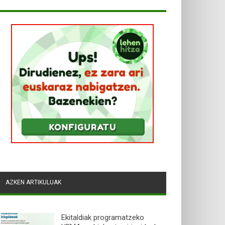
AZKEN ARTIKULUAK
Ekitaldiak programatzeko