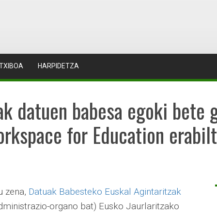
TXIBOA
HARPIDETZA
ak datuen babesa egoki bete 
rkspace for Education erabil
tu zena,
Datuak Babesteko Euskal Agintaritzak
ministrazio-organo bat) Eusko Jaurlaritzako