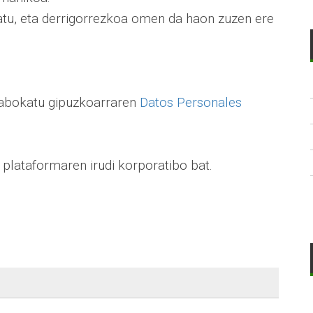
skatu, eta derrigorrezkoa omen da haon zuzen ere
 abokatu gipuzkoarraren
Datos Personales
plataformaren irudi korporatibo bat.