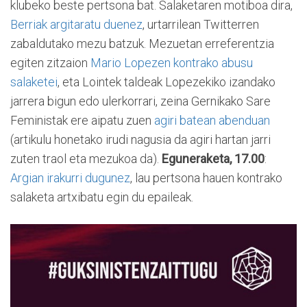
klubeko beste pertsona bat. Salaketaren motiboa dira,
Berriak argitaratu duenez
, urtarrilean Twitterren
zabaldutako mezu batzuk. Mezuetan erreferentzia
egiten zitzaion
Mario Lopezen kontrako abusu
salaketei
, eta Lointek taldeak Lopezekiko izandako
jarrera bigun edo ulerkorrari, zeina Gernikako Sare
Feministak ere aipatu zuen
agiri batean abenduan
(artikulu honetako irudi nagusia da agiri hartan jarri
zuten traol eta mezukoa da).
Eguneraketa, 17.00
:
Argian irakurri dugunez
, lau pertsona hauen kontrako
salaketa artxibatu egin du epaileak.