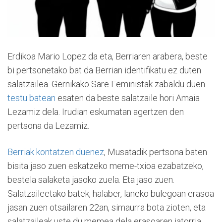
Erdikoa Mario Lopez da eta, Berriaren arabera, beste
bi pertsonetako bat da Berrian identifikatu ez duten
salatzailea. Gernikako Sare Feministak zabaldu duen
testu batean
esaten da beste salatzaile hori Amaia
Lezamiz dela. Irudian eskumatan agertzen den
pertsona da Lezamiz.
Berriak kontatzen duenez
, Musatadik pertsona baten
bisita jaso zuen eskatzeko meme-txioa ezabatzeko,
bestela salaketa jasoko zuela. Eta jaso zuen.
Salatzaileetako batek, halaber, laneko bulegoan erasoa
jasan zuen otsailaren 22an, simaurra bota zioten, eta
salatzaileak uste du memea dela erasoaren jatorria.