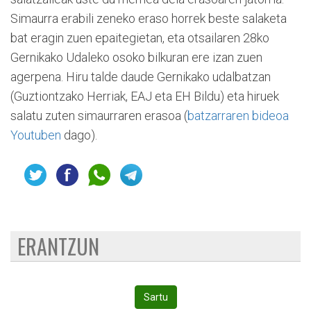
Simaurra erabili zeneko eraso horrek beste salaketa
bat eragin zuen epaitegietan, eta otsailaren 28ko
Gernikako Udaleko osoko bilkuran ere izan zuen
agerpena. Hiru talde daude Gernikako udalbatzan
(Guztiontzako Herriak, EAJ eta EH Bildu) eta hiruek
salatu zuten simaurraren erasoa (
batzarraren bideoa
Youtuben
dago).
ERANTZUN
Sartu