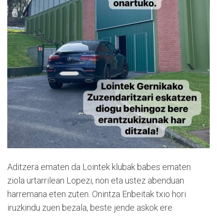
Aditzera ematen da Lointek klubak babes ematen
ziola urtarrilean Lopezi, non eta ustez abenduan
harremana eten zuten. Onintza Enbeitak txio hori
iruzkindu zuen bezala, beste jende askok ere