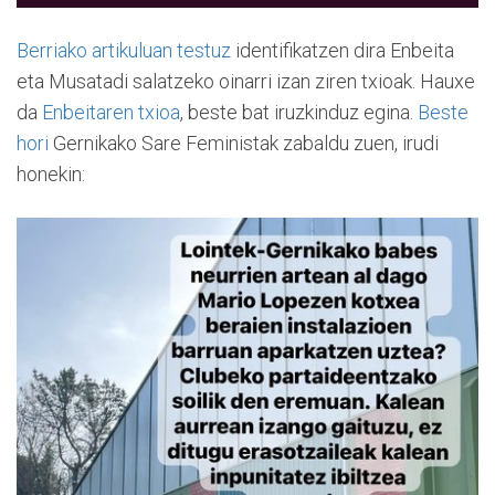
Berriako artikuluan testuz
identifikatzen dira Enbeita
eta Musatadi salatzeko oinarri izan ziren txioak. Hauxe
da
Enbeitaren txioa
, beste bat iruzkinduz egina.
Beste
hori
Gernikako Sare Feministak zabaldu zuen, irudi
honekin: