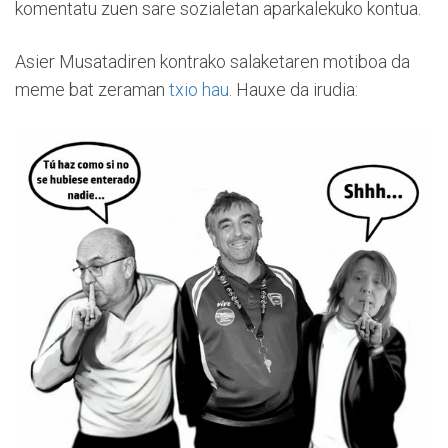
komentatu zuen sare sozialetan aparkalekuko kontua.
Asier Musatadiren kontrako salaketaren motiboa da
meme bat zeraman
txio hau
. Hauxe da irudia: