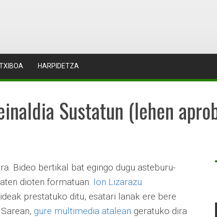
TXIBOA
HARPIDETZA
reinaldia Sustatun (lehen apro
ra. Bideo bertikal bat egingo dugu asteburu-
aten dioten formatuan.
Ion Lizarazu
ideak prestatuko ditu, esatari lanak ere bere
. Sarean,
gure multimedia atalean
geratuko dira