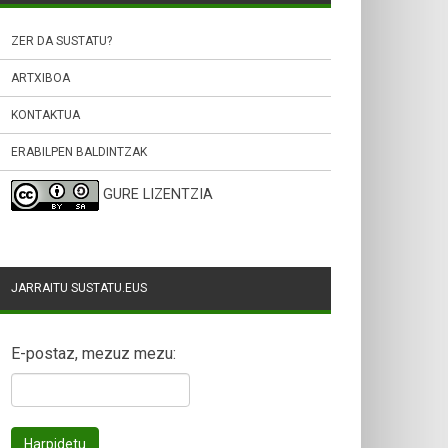
ZER DA SUSTATU?
ARTXIBOA
KONTAKTUA
ERABILPEN BALDINTZAK
GURE LIZENTZIA
JARRAITU SUSTATU.EUS
E-postaz, mezuz mezu: