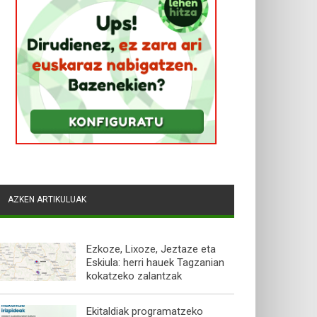
AZKEN ARTIKULUAK
Ezkoze, Lixoze, Jeztaze eta
Eskiula: herri hauek Tagzanian
kokatzeko zalantzak
Ekitaldiak programatzeko