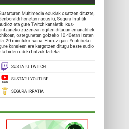
Sustaturen Multimedia edukiak osatzen dituzte,
denboraldi honetan nagusiki, Segura Irratitik
audioz eta gure Twitch kanaletik ikus-
entzuneko zuzenean egiten ditugun emanaldiek:
ohikoan, ostegunetan goizeko 10.40etan izaten
da, 20 minutuko saioa. Horrez gain, Youtubeko
gure kanalean ere kargatzen ditugu beste audio
eta bideo eduki batzuk tarteka.
SUSTATU TWITCH
SUSTATU YOUTUBE
SEGURA IRRATIA