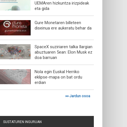
UEMAren hizkuntza irizpideak
eta gida
Gure Monetaren billeteen
diseinua ere aukeratu behar da
SpaceX suziriaren talka Ilargian
abuztuaren 5ean: Elon Musk ez
doa barruan
Nola egin Euskal Herriko
eklipse-mapa on bat ordu
erdian
»»
Jardun osoa
SUSTATUREN INGURUAN