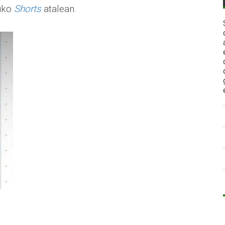
uko
Shorts
atalean.