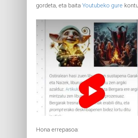
gordeta, eta baita
Youtubeko gure
kont
Hona errepasoa: