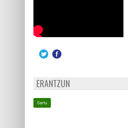
ERANTZUN
Sartu