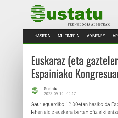
TEKNOLOGIA ALBISTEAK
(CURRENT)
HASIERA
MULTIMEDIA
ADIMENEZ
AR
Euskaraz (eta gaztele
Espainiako Kongresua
Sustatu
2023-09-19 : 09:47
Gaur eguerdiko 12.00etan hasiko da Es
lehen aldiz euskara bertan ofizialki e