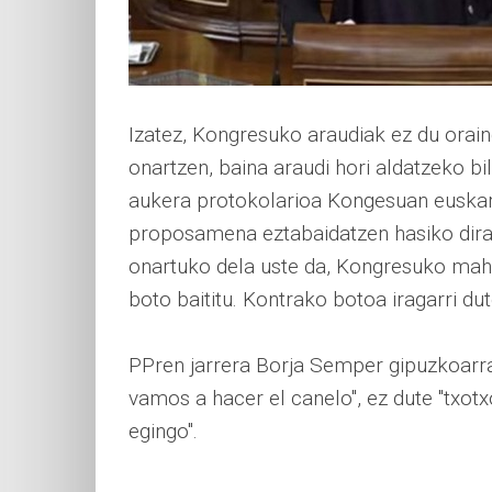
Izatez, Kongresuko araudiak ez du oraind
onartzen, baina araudi hori aldatzeko bi
aukera protokolarioa Kongesuan euskar
proposamena eztabaidatzen hasiko dira,
onartuko dela uste da, Kongresuko mah
boto baititu. Kontrako botoa iragarri d
PPren jarrera Borja Semper gipuzkoarrak
vamos a hacer el canelo", ez dute "txotx
egingo".