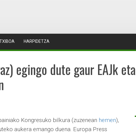
TXIBOA
HARPIDETZA
raz) egingo dute gaur EAJk et
n
painiako Kongresuko bilkura (zuzenean
hemen
),
ntzuteko aukera emango duena. Europa Press