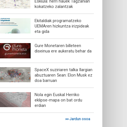
Eskiula: herri hauek Tagzanian
kokatzeko zalantzak
Ekitaldiak programatzeko
UEMAren hizkuntza irizpideak
eta gida
Gure Monetaren billeteen
diseinua ere aukeratu behar da
SpaceX suziriaren talka Ilargian
abuztuaren 5ean: Elon Musk ez
doa barruan
Nola egin Euskal Herriko
eklipse-mapa on bat ordu
erdian
»»
Jardun osoa