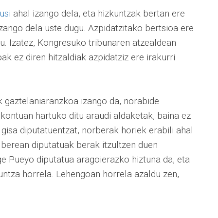
usi
ahal izango dela, eta hizkuntzak bertan ere
 izango dela uste dugu. Azpidatzitako bertsioa ere
gu. Izatez, Kongresuko tribunaren atzealdean
ak ez diren hitzaldiak azpidatziz ere irakurri
tik gaztelaniaranzkoa izango da, norabide
 kontuan hartuko ditu araudi aldaketak, baina ez
 gisa diputatuentzat, norberak horiek erabili ahal
io berean diputatuak berak itzultzen duen
e Pueyo diputatua aragoierazko hiztuna da, eta
kuntza horrela. Lehengoan horrela azaldu zen,