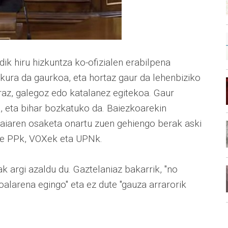
ik hiru hizkuntza ko-ofizialen erabilpena
lkura da gaurkoa, eta hortaz gaur da lehenbiziko
az, galegoz edo katalanez egitekoa. Gaur
 eta bihar bozkatuko da. Baiezkoarekin
aiaren osaketa onartu zuen gehiengo berak aski
ute PPk, VOXek eta UPNk.
 argi azaldu du. Gaztelaniaz bakarrik, "no
oalarena egingo" eta ez dute "gauza arrarorik