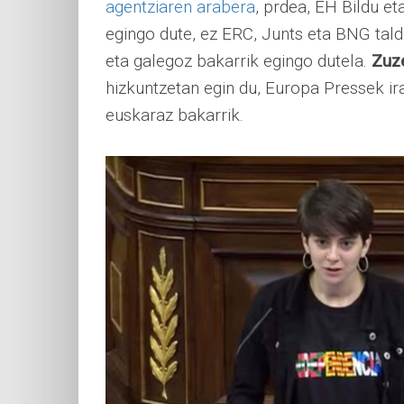
agentziaren arabera
, prdea, EH Bildu e
egingo dute, ez ERC, Junts eta BNG tald
eta galegoz bakarrik egingo dutela.
Zuze
hizkuntzetan egin du, Europa Pressek i
euskaraz bakarrik.