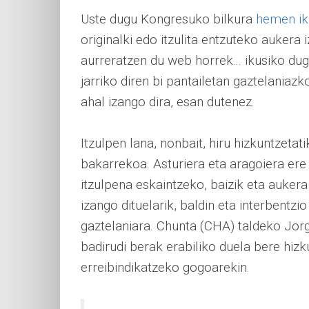
Uste dugu Kongresuko bilkura
hemen ik
originalki edo itzulita entzuteko aukera
aurreratzen du web horrek... ikusiko du
jarriko diren bi pantailetan gaztelaniazko
ahal izango dira, esan dutenez.
Itzulpen lana, nonbait, hiru hizkuntzeta
bakarrekoa. Asturiera eta aragoiera ere
itzulpena eskaintzeko, baizik eta aukera
izango dituelarik, baldin eta interbentz
gaztelaniara. Chunta (CHA) taldeko Jorg
badirudi berak erabiliko duela bere hiz
erreibindikatzeko gogoarekin.