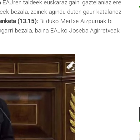
ta EAJren taldeek euskaraz gain, gaztelaniaz ere
eek bezala, zeinek agindu duten gaur katalanez
nketa (13.15):
Bilduko Mertxe Aizpuruak bi
ragarri bezala, baina EAJko Joseba Agirretxeak