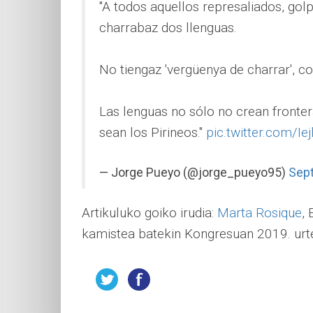
"A todos aquellos represaliados, go
charrabaz dos llenguas.
No tiengaz 'vergüenya de charrar', c
Las lenguas no sólo no crean fronter
sean los Pirineos."
pic.twitter.com/I
— Jorge Pueyo (@jorge_pueyo95)
Sep
Artikuluko goiko irudia:
Marta Rosique
,
kamistea batekin Kongresuan 2019. urt