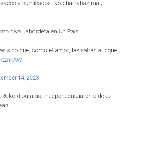
lpeados y humillados: No charrabaz mal,
omo diva Labordeta en Un País.
as sino que, como el amor, las saltan aunque
ejhtznkAW
tember 14, 2023
 ERCko diputatua, independentziaren aldeko
ean.