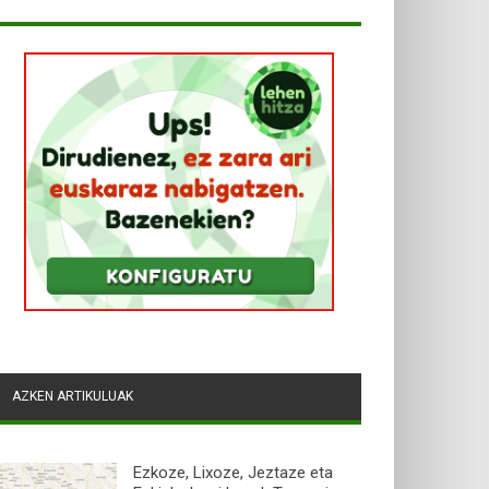
AZKEN ARTIKULUAK
Ezkoze, Lixoze, Jeztaze eta