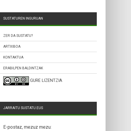
SUSTATUREN INGURUAN
ZER DA SUSTATU?
ARTXIBOA
KONTAKTUA
ERABILPEN BALDINTZAK
GURE LIZENTZIA
JARRAITU SUSTATU.EUS
E-postaz, mezuz mezu: