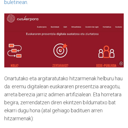
buletinean
.
Onartutako eta argitaratutako hitzarmenak helburu hau
da: eremu digitalean euskararen presentzia areagotu,
arreta berezia jarriz adimen artifizialean. Eta horretara
begira, zerrendatzen diren ekintzen bildumatxo bat
ekarri dugu hona (atal gehiago badituen arren
hitzarmenak):