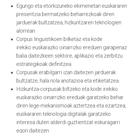
Egungo eta etorkizuneko ekimenetan euskararen
presentzia bermatzeko beharrezkoak diren
jarduerak bultzatzea, hizkuntzaren teknologien
alorrean.
Corpus linguistikoen bilketaz eta kode
irekiko euskarazko oinarrizko ereduen garapenaz
balia daitezkeen sektore, aplikazio eta zerbitzu
estrategikoak definitzea.
Corpusak erabilgarri izan daitezen jarduerak
bultzatze, hala nola anotazioa eta etiketatzea.
Hizkuntza-corpusak biltzeko eta kode irekiko
euskarazko oinarrizko ereduak garatzeko behar
diren lege-mekanismoak aztertzea eta ezartzea,
euskararen teknologia digitalak garatzeko
interesa duten alderdi guztientzat eskuragarri
egon daitezen.