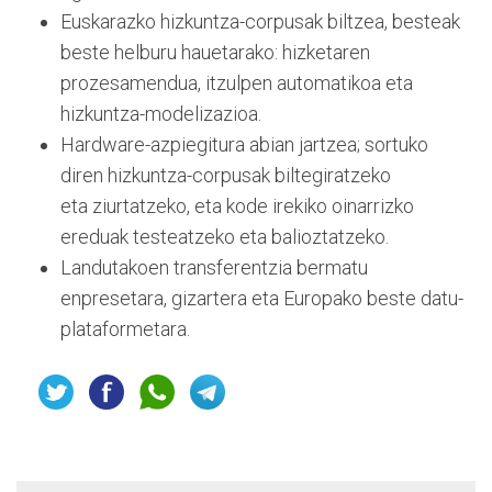
Euskarazko hizkuntza-corpusak biltzea, besteak
beste helburu hauetarako: hizketaren
prozesamendua, itzulpen automatikoa eta
hizkuntza-modelizazioa.
Hardware-azpiegitura abian jartzea; sortuko
diren hizkuntza-corpusak biltegiratzeko
eta ziurtatzeko, eta kode irekiko oinarrizko
ereduak testeatzeko eta balioztatzeko.
Landutakoen transferentzia bermatu
enpresetara, gizartera eta Europako beste datu-
plataformetara.