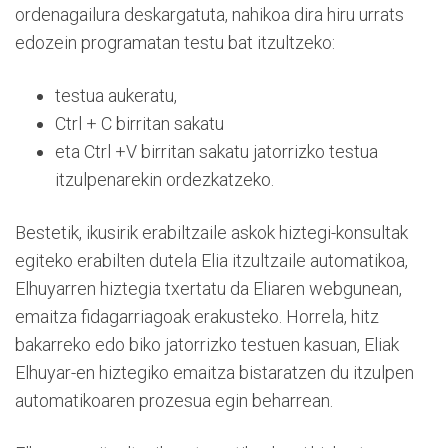
ordenagailura deskargatuta, nahikoa dira hiru urrats
edozein programatan testu bat itzultzeko:
testua aukeratu,
Ctrl + C birritan sakatu
eta Ctrl +V birritan sakatu jatorrizko testua
itzulpenarekin ordezkatzeko.
Bestetik, ikusirik erabiltzaile askok hiztegi-konsultak
egiteko erabilten dutela Elia itzultzaile automatikoa,
Elhuyarren hiztegia txertatu da Eliaren webgunean,
emaitza fidagarriagoak erakusteko. Horrela, hitz
bakarreko edo biko jatorrizko testuen kasuan, Eliak
Elhuyar-en hiztegiko emaitza bistaratzen du itzulpen
automatikoaren prozesua egin beharrean.