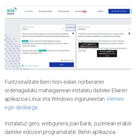
Funtzionalitate berri honi esker, norberaren
ordenagailuko mahaigainean instalatu daiteke Eliaren
aplikazioa Linux eta Windows inguruneetan.
Hemen
egin deskarga
.
Instalatuz gero, webgunera joan barik, zuzenean erabili
daiteke edozein programatatik. Behin aplikazioa