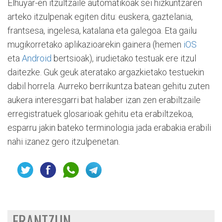
Elhuyar-en itzultzaile automatikoak sei hizkuntzaren
arteko itzulpenak egiten ditu: euskera, gaztelania,
frantsesa, ingelesa, katalana eta galegoa. Eta gailu
mugikorretako aplikazioarekin gainera (hemen
iOS
eta
Android
bertsioak), irudietako testuak ere itzul
daitezke. Guk geuk ateratako argazkietako testuekin
dabil horrela. Aurreko berrikuntza batean gehitu zuten
aukera interesgarri bat halaber izan zen erabiltzaile
erregistratuek glosarioak gehitu eta erabiltzekoa,
esparru jakin bateko terminologia jada erabakia erabili
nahi izanez gero itzulpenetan.
ERANTZUN