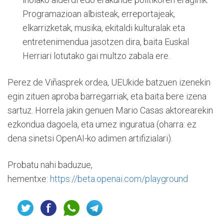
Programazioan albisteak, erreportajeak,
elkarrizketak, musika, ekitaldi kulturalak eta
entretenimendua jasotzen dira, baita Euskal
Herriari lotutako gai multzo zabala ere.
Perez de Viñasprek ordea, UEUkide batzuen izenekin
egin zituen aproba barregarriak, eta baita bere izena
sartuz. Horrela jakin genuen Mario Casas aktorearekin
ezkondua dagoela, eta umez inguratua (oharra: ez
dena sinetsi OpenAI-ko adimen artifizialari).
Probatu nahi baduzue,
hementxe:
https://beta.openai.com/playground