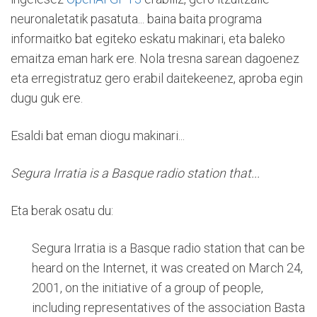
neuronaletatik pasatuta... baina baita programa
informaitko bat egiteko eskatu makinari, eta baleko
emaitza eman hark ere. Nola tresna sarean dagoenez
eta erregistratuz gero erabil daitekeenez, aproba egin
dugu guk ere.
Esaldi bat eman diogu makinari...
Segura Irratia is a Basque radio station that...
Eta berak osatu du:
Segura Irratia is a Basque radio station that can be
heard on the Internet, it was created on March 24,
2001, on the initiative of a group of people,
including representatives of the association Basta