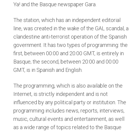
Ya! and the Basque newspaper Gara.
The station, which has an independent editorial
line, was created in the wake of the GAL scandal, a
clandestine anti-terrorist operation of the Spanish
government. It has two types of programming: the
first, between 00:00 and 20:00 GMT, is entirely in
Basque; the second, between 20:00 and 00:00
GMT, is in Spanish and English.
The programming, which is also available on the
Internet, is strictly independent and is not
influenced by any political party or institution. The
programming includes news, reports, interviews,
music, cultural events and entertainment, as well
as a wide range of topics related to the Basque