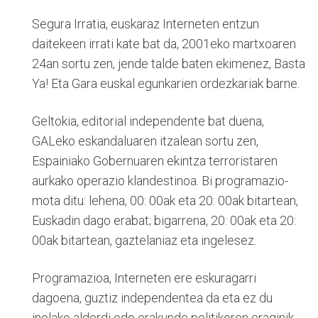
Segura Irratia, euskaraz Interneten entzun
daitekeen irrati kate bat da, 2001eko martxoaren
24an sortu zen, jende talde baten ekimenez, Basta
Ya! Eta Gara euskal egunkarien ordezkariak barne.
Geltokia, editorial independente bat duena,
GALeko eskandaluaren itzalean sortu zen,
Espainiako Gobernuaren ekintza terroristaren
aurkako operazio klandestinoa. Bi programazio-
mota ditu: lehena, 00: 00ak eta 20: 00ak bitartean,
Euskadin dago erabat; bigarrena, 20: 00ak eta 20:
00ak bitartean, gaztelaniaz eta ingelesez.
Programazioa, Interneten ere eskuragarri
dagoena, guztiz independentea da eta ez du
inolako alderdi edo erakunde politikoren eraginik.