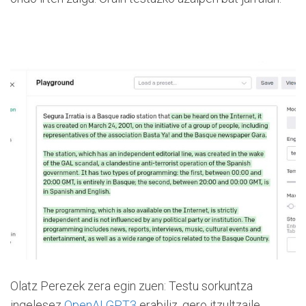
Olatz Perezek zera egin zuen: Testu sorkuntza
ingelesez
OpenAI GPT3
erabiliz, gero itzultzaile