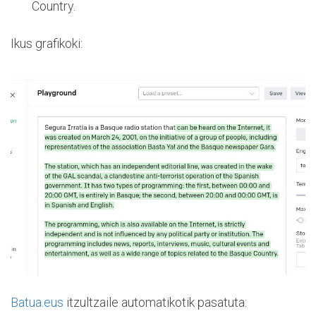
Country.
Ikus grafikoki:
Batua.eus
itzultzaile automatikotik pasatuta: