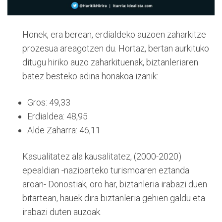
Honek, era berean, erdialdeko auzoen zaharkitze
prozesua areagotzen du. Hortaz, bertan aurkituko
ditugu hiriko auzo zaharkituenak, biztanleriaren
batez besteko adina honakoa izanik:
Gros: 49,33
Erdialdea: 48,95
Alde Zaharra: 46,11
Kasualitatez ala kausalitatez, (2000-2020)
epealdian -nazioarteko turismoaren eztanda
aroan- Donostiak, oro har, biztanleria irabazi duen
bitartean, hauek dira biztanleria gehien galdu eta
irabazi duten auzoak.