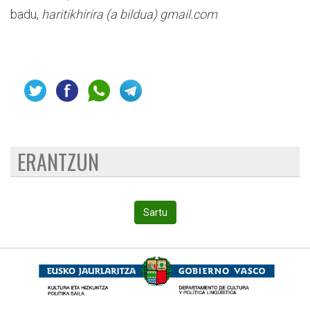
badu,
haritikhirira (a bildua) gmail.com
ERANTZUN
Sartu