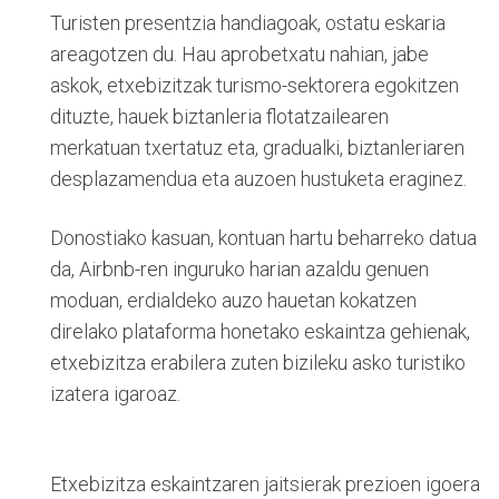
Turisten presentzia handiagoak, ostatu eskaria
areagotzen du. Hau aprobetxatu nahian, jabe
askok, etxebizitzak turismo-sektorera egokitzen
dituzte, hauek biztanleria flotatzailearen
merkatuan txertatuz eta, gradualki, biztanleriaren
desplazamendua eta auzoen hustuketa eraginez.
Donostiako kasuan, kontuan hartu beharreko datua
da, Airbnb-ren inguruko harian azaldu genuen
moduan, erdialdeko auzo hauetan kokatzen
direlako plataforma honetako eskaintza gehienak,
etxebizitza erabilera zuten bizileku asko turistiko
izatera igaroaz.
Etxebizitza eskaintzaren jaitsierak prezioen igoera