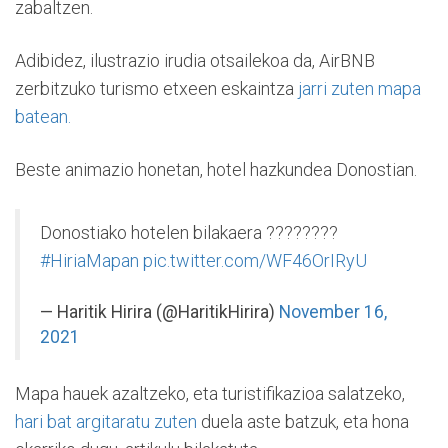
zabaltzen.
Adibidez, ilustrazio irudia otsailekoa da, AirBNB
zerbitzuko turismo etxeen eskaintza
jarri zuten mapa
batean.
Beste animazio honetan, hotel hazkundea Donostian.
Donostiako hotelen bilakaera ????????
#HiriaMapan
pic.twitter.com/WF46OrIRyU
— Haritik Hirira (@HaritikHirira)
November 16,
2021
Mapa hauek azaltzeko, eta turistifikazioa salatzeko,
hari bat argitaratu zuten
duela aste batzuk, eta hona