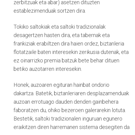
zerbitzuak eta abar) asetzen dituzten
establezimenduak sortzen dira.
Tokiko saltokiak eta saltoki tradizionalak
desagertzen hasten dira, eta tabernak eta
frankiziak erabiltzen dira haien ordez, biztanleria
flotatzaile baten interesekin zerikusia dutenak, eta
ez oinarrizko premia batzuk bete behar dituen
betiko auzotarren interesekin.
Honek, auzoaren egituran hainbat ondorio
dakartza. Batetik, biztanleriaren desplazamenduak
auzoan errotuago dauden denden gainbehera
faboratzen du, ohiko bezeroen galerarekin lotuta.
Bestetik, saltoki tradizionalen inguruan egunero
eraikitzen diren harremanen sistema desegiten da