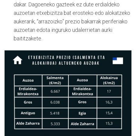
dakar. Dagoeneko gazteek ez dute erdialdeko
auzoetan etxebizitza bat erosteko edo alokatzeko
aukerarik, “arrazoizko” prezio bakarrak periferiako
auzoetan edota inguruko udalerrietan aurki
baititzakete.