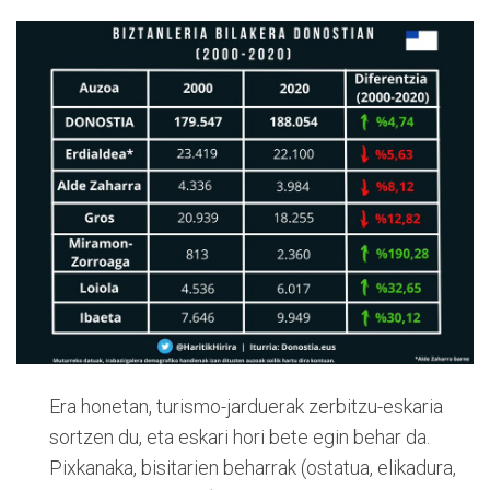
Era honetan, turismo-jarduerak zerbitzu-eskaria
sortzen du, eta eskari hori bete egin behar da.
Pixkanaka, bisitarien beharrak (ostatua, elikadura,