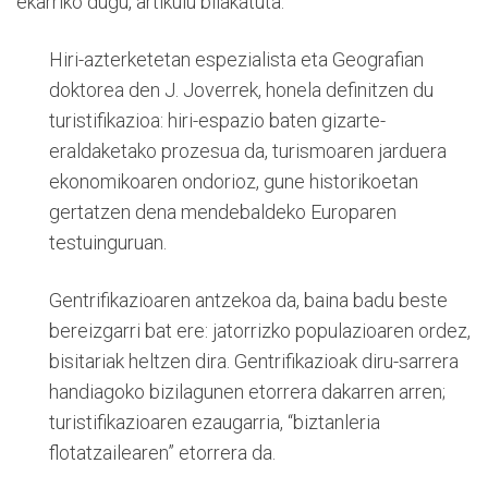
ekarriko dugu, artikulu bilakatuta.
Hiri-azterketetan espezialista eta Geografian
doktorea den J. Joverrek, honela definitzen du
turistifikazioa: hiri-espazio baten gizarte-
eraldaketako prozesua da, turismoaren jarduera
ekonomikoaren ondorioz, gune historikoetan
gertatzen dena mendebaldeko Europaren
testuinguruan.
Gentrifikazioaren antzekoa da, baina badu beste
bereizgarri bat ere: jatorrizko populazioaren ordez,
bisitariak heltzen dira. Gentrifikazioak diru-sarrera
handiagoko bizilagunen etorrera dakarren arren;
turistifikazioaren ezaugarria, “biztanleria
flotatzailearen” etorrera da.