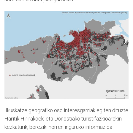
Ikuskatze geografiko oso interesgarriak egiten dituzte
Haritik Hirirakoek, eta Donostiako turistifazkioarekin
kezkaturik, bereziki horren inguruko informazioa