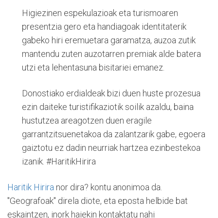
Higiezinen espekulazioak eta turismoaren
presentzia gero eta handiagoak identitaterik
gabeko hiri eremuetara garamatza, auzoa zutik
mantendu zuten auzotarren premiak alde batera
utzi eta lehentasuna bisitariei emanez.
Donostiako erdialdeak bizi duen huste prozesua
ezin daiteke turistifikaziotik soilik azaldu, baina
hustutzea areagotzen duen eragile
garrantzitsuenetakoa da zalantzarik gabe, egoera
gaiztotu ez dadin neurriak hartzea ezinbestekoa
izanik. #HaritikHirira
Haritik Hirira
nor dira? kontu anonimoa da.
"Geografoak" direla diote, eta eposta helbide bat
eskaintzen, inork haiekin kontaktatu nahi