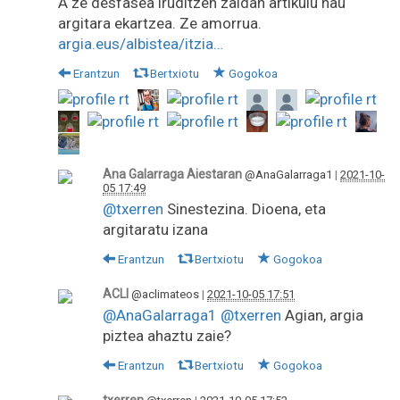
A ze desfasea iruditzen zaidan artikulu hau
argitara ekartzea. Ze amorrua.
argia.eus/albistea/itzia…
Erantzun
Bertxiotu
Gogokoa
Ana Galarraga Aiestaran
@AnaGalarraga1
|
2021-10-
05 17:49
@txerren
Sinestezina. Dioena, eta
argitaratu izana
Erantzun
Bertxiotu
Gogokoa
ACLI
@aclimateos
|
2021-10-05 17:51
@AnaGalarraga1
@txerren
Agian, argia
piztea ahaztu zaie?
Erantzun
Bertxiotu
Gogokoa
txerren