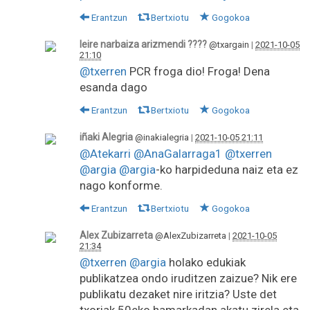
Erantzun
Bertxiotu
Gogokoa
leire narbaiza arizmendi ????
@txargain
|
2021-10-05
21:10
@txerren
PCR froga dio! Froga! Dena
esanda dago
Erantzun
Bertxiotu
Gogokoa
iñaki Alegria
@inakialegria
|
2021-10-05 21:11
@Atekarri
@AnaGalarraga1
@txerren
@argia
@argia
-ko harpideduna naiz eta ez
nago konforme.
Erantzun
Bertxiotu
Gogokoa
Alex Zubizarreta
@AlexZubizarreta
|
2021-10-05
21:34
@txerren
@argia
holako edukiak
publikatzea ondo iruditzen zaizue? Nik ere
publikatu dezaket nire iritzia? Uste det
txoriak 50eko hamarkadan akatu zirela eta