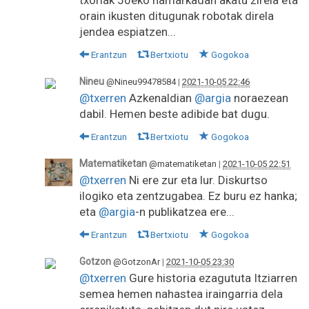
orain ikusten ditugunak robotak direla
jendea espiatzen...
Erantzun
Bertxiotu
Gogokoa
Nineu
@Nineu99478584
|
2021-10-05 22:46
@txerren
Azkenaldian
@argia
noraezean
dabil. Hemen beste adibide bat dugu.
Erantzun
Bertxiotu
Gogokoa
Matematiketan
@matematiketan
|
2021-10-05 22:51
@txerren
Ni ere zur eta lur. Diskurtso
ilogiko eta zentzugabea. Ez buru ez hanka;
eta
@argia
-n publikatzea ere...
Erantzun
Bertxiotu
Gogokoa
Gotzon
@GotzonAr
|
2021-10-05 23:30
@txerren
Gure historia ezagututa Itziarren
semea hemen nahastea iraingarria dela