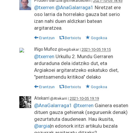
Pruden Gartzia
@Errekaldeberri
|
2021-10-05 18:45
@txerren
@AnaGalarraga1
Niretzat ere
oso larria da horrelako gauza bat serio
izan nahi duen aldizkari batean
argitaratzea.
Erantzun
Bertxiotu
Gogokoa
Iñigo Muñoz
@begibakar
|
2021-10-05 19:15
@txerren
Urkullu 2. Mundu Gerraren
arduraduna dela idatziko dut, eta
Argiakoei argitaratzeko eskatuko diet,
"pentsamendu kritikoa" delako
Erantzun
Bertxiotu
Gogokoa
Atekarri
@Atekarri
|
2021-10-05 19:19
@AnaGalarraga1
@txerren
Gainera esaten
dituen gauza gehienak (seguruenik denak)
gezurtatuta daudenean. Hau ikusita,
@argia
|n edonork iritzi artikulu bezala
gezurrak argitaratu ditzake?