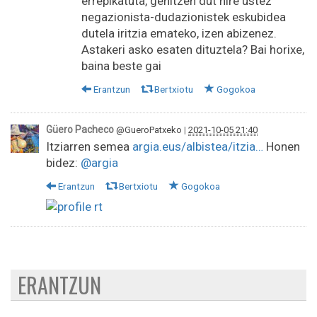
errepikatuta, gehitzen dut nire ustez
negazionista-dudazionistek eskubidea
dutela iritzia emateko, izen abizenez.
Astakeri asko esaten dituztela? Bai horixe,
baina beste gai
Erantzun
Bertxiotu
Gogokoa
Güero Pacheco
@GueroPatxeko
|
2021-10-05 21:40
Itziarren semea
argia.eus/albistea/itzia…
Honen
bidez:
@argia
Erantzun
Bertxiotu
Gogokoa
ERANTZUN