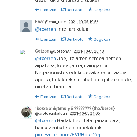
Erantzun
Bertxiotu
Gogokoa
Enar
@enar_rane
|
2021-10-05 19:56
@txerren
Iritzi artikulua
Erantzun
Bertxiotu
Gogokoa
Gotzon
@GotzonAr
|
2021-10-05 20:48
@txerren
Joe, Itziarren semea hemen
aipatzea, lotsagarria, iraingarria.
Negazionistek eduki dezaketen arrazoia
apurra, holakoekin erabat bat galtzen dute,
niretzat bederen.
Erantzun
Bertxiotu
Gogokoa
ˈborxa aˈɾis̻tĩmũˌɲõ ???????? {tho/berori}
@protoeuskaldun
|
2021-10-05 21:06
@txerren
Badakit ez dela gauza bera,
baina zenbatetan honelakoak
pic.twitter.com/EVRHduF2ej