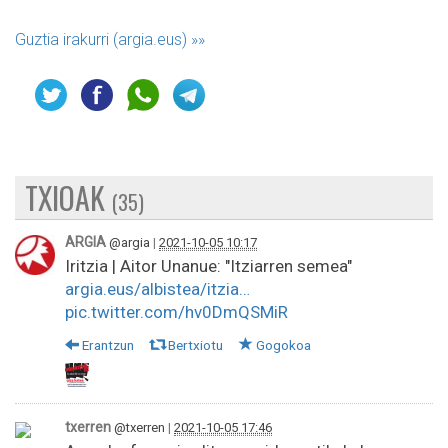
Guztia irakurri (argia.eus)
»»
TXIOAK
(35)
ARGIA
@argia
|
2021-10-05 10:17
Iritzia | Aitor Unanue: "Itziarren semea"
argia.eus/albistea/itzia…
pic.twitter.com/hv0DmQSMiR
Erantzun
Bertxiotu
Gogokoa
txerren
@txerren
|
2021-10-05 17:46