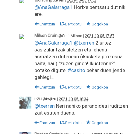
@txerren
|
2021-10-05 17:52
@AnaGalarraga1
Horixe pentsatu dut nik
ere.
Erantzun
Bertxiotu
Gogokoa
Milson Crain
@CrainMilson
|
2021-10-05 17:57
@AnaGalarraga1
@txerren
2 urtez
sasizalantzak aletzen eta lehena
asmatzen dutenean (ikasketa prozesua
baita, hau) "zuzen ginen! Ikustennn?"
botako digute.
#casito
behar duen jende
gehiegi...
Erantzun
Bertxiotu
Gogokoa
i-zu
@twjizu
|
2021-10-05 18:34
@txerren
Neri nahiko paranoidea iruditzen
zait esaten duena.
Erantzun
Bertxiotu
Gogokoa