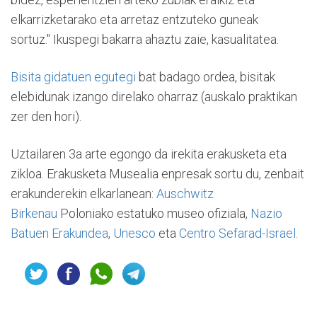
elkarrizketarako eta arretaz entzuteko guneak
sortuz." Ikuspegi bakarra ahaztu zaie, kasualitatea.
Bisita gidatuen egutegi
bat badago ordea, bisitak
elebidunak izango direlako oharraz (auskalo praktikan
zer den hori).
Uztailaren 3a arte egongo da irekita erakusketa eta
zikloa. Erakusketa Musealia enpresak sortu du, zenbait
erakunderekin elkarlanean:
Auschwitz
Birkenau
Poloniako estatuko museo ofiziala
,
Nazio
Batuen Erakundea
,
Unesco
eta
Centro Sefarad-Israel.