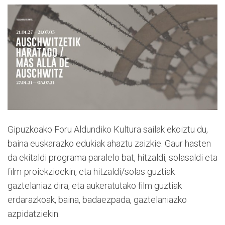
Gipuzkoako Foru Aldundiko Kultura sailak ekoiztu du,
baina euskarazko edukiak ahaztu zaizkie. Gaur hasten
da ekitaldi programa paralelo bat, hitzaldi, solasaldi eta
film-proiekzioekin, eta hitzaldi/solas guztiak
gaztelaniaz dira, eta aukeratutako film guztiak
erdarazkoak, baina, badaezpada, gaztelaniazko
azpidatziekin.