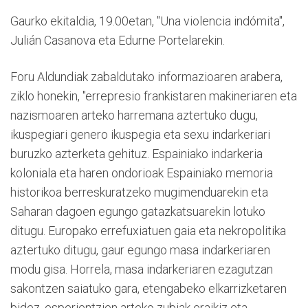
Gaurko ekitaldia, 19.00etan, "Una violencia indómita",
Julián Casanova eta Edurne Portelarekin.
Foru Aldundiak zabaldutako informazioaren arabera,
ziklo honekin, "errepresio frankistaren makineriaren eta
nazismoaren arteko harremana aztertuko dugu,
ikuspegiari genero ikuspegia eta sexu indarkeriari
buruzko azterketa gehituz. Espainiako indarkeria
koloniala eta haren ondorioak Espainiako memoria
historikoa berreskuratzeko mugimenduarekin eta
Saharan dagoen egungo gatazkatsuarekin lotuko
ditugu. Europako errefuxiatuen gaia eta nekropolitika
aztertuko ditugu, gaur egungo masa indarkeriaren
modu gisa. Horrela, masa indarkeriaren ezagutzan
sakontzen saiatuko gara, etengabeko elkarrizketaren
bidez, esperientzien arteko zubiak eraikiz eta