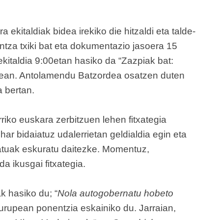
ekitaldiak bidea irekiko die hitzaldi eta talde-
tza txiki bat eta dokumentazio jasoera 15
ekitaldia 9:00etan hasiko da “Zazpiak bat:
upean. Antolamendu Batzordea osatzen duten
 bertan.
riko euskara zerbitzuen lehen fitxategia
ar bidaiatuz udalerrietan geldialdia egin eta
atuak eskuratu daitezke. Momentuz,
ikusgai fitxategia.
k hasiko du; “
Nola autogobernatu hobeto
burupean ponentzia eskainiko du. Jarraian,