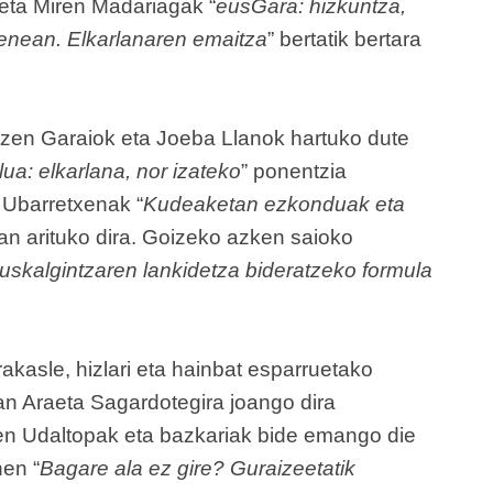
 eta Miren Madariagak “
eusGara: hizkuntza,
penean. Elkarlanaren emaitza
” bertatik bertara
tzen Garaiok eta Joeba Llanok hartuko dute
ua: elkarlana, nor izateko
” ponentzia
 Ubarretxenak “
Kudeaketan ezkonduak eta
an arituko dira. Goizeko azken saioko
uskalgintzaren lankidetza bideratzeko formula
rakasle, hizlari eta hainbat esparruetako
tan Araeta Sagardotegira joango dira
ten Udaltopak eta bazkariak bide emango die
nen “
Bagare ala ez gire? Guraizeetatik