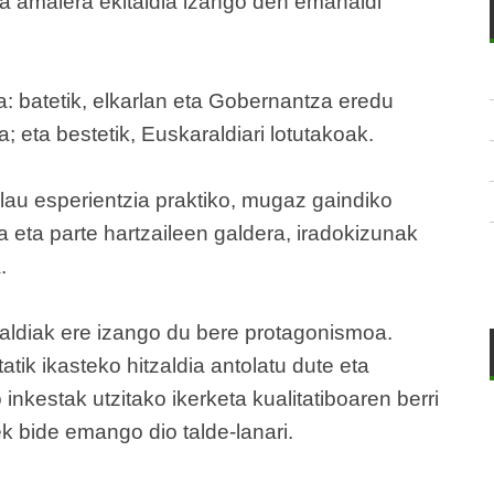
a amaiera ekitaldia izango den emanaldi
ra: batetik, elkarlan eta Gobernantza eredu
; eta bestetik, Euskaraldiari lotutakoak.
 lau esperientzia praktiko, mugaz gaindiko
a eta parte hartzaileen galdera, iradokizunak
.
aldiak ere izango du bere protagonismoa.
atik ikasteko hitzaldia antolatu dute eta
inkestak utzitako ikerketa kualitatiboaren berri
 bide emango dio talde-lanari.