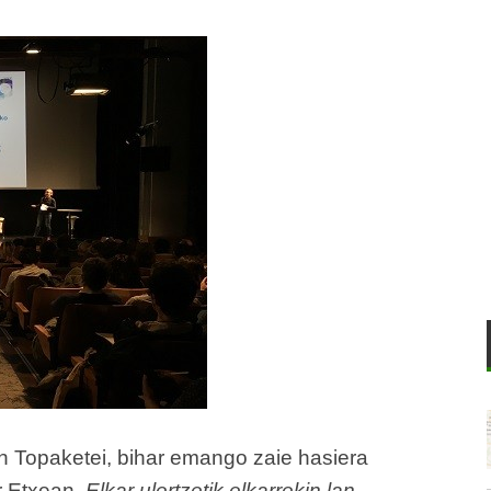
n Topaketei, bihar emango zaie hasiera
r Etxean.
Elkar ulertzetik elkarrekin lan