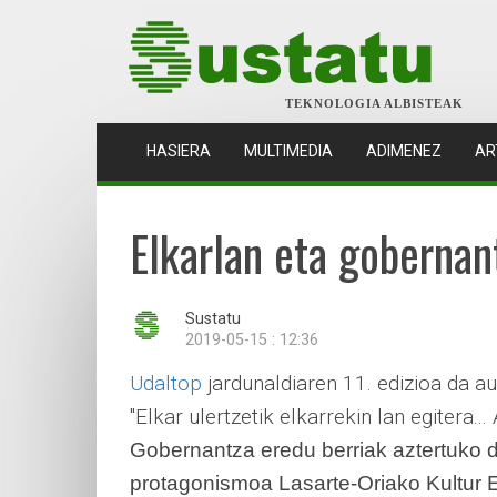
TEKNOLOGIA ALBISTEAK
(CURRENT)
HASIERA
MULTIMEDIA
ADIMENEZ
AR
Elkarlan eta gobernan
Sustatu
2019-05-15 : 12:36
Udaltop
jardunaldiaren 11. edizioa da a
"Elkar ulertzetik elkarrekin lan egitera...
Gobernantza eredu berriak aztertuko di
protagonismoa Lasarte-Oriako Kultur E