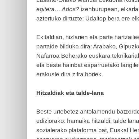
egitera… Ados?
izenburupean, elkarla
aztertuko dirtuzte: Udaltop bera ere elk
Ekitaldian, hizlarien eta parte hartzai
partaide bilduko dira: Arabako, Gipuzk
Nafarroa Beherako euskara teknikariak,
eta beste hainbat esparruetako langil
erakusle dira zifra horiek.
Hitzaldiak eta talde-lana
Beste urtebetez antolamendu batzorde
ediziorako: hamaika hitzaldi, talde lan
sozialerako plataforma bat, Euskal Her