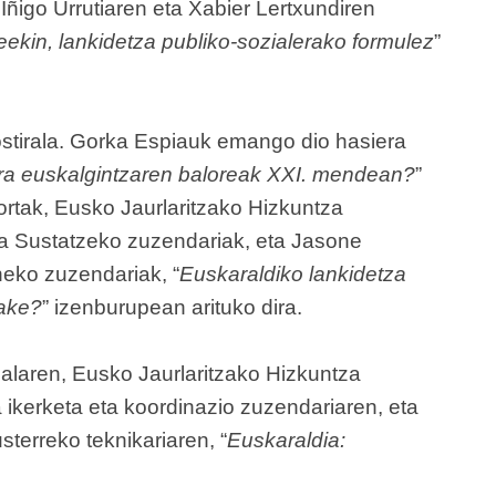
ta Iñigo Urrutiaren eta Xabier Lertxundiren
ileekin, lankidetza publiko-sozialerako formulez
”
stirala. Gorka Espiauk emango dio hasiera
ira euskalgintzaren baloreak XXI. mendean?
”
lkortak, Eusko Jaurlaritzako Hizkuntza
ra Sustatzeko zuzendariak, eta Jasone
eko zuzendariak, “
Euskaraldiko lankidetza
zake?
” izenburupean arituko dira.
balaren, Eusko Jaurlaritzako Hizkuntza
 ikerketa eta koordinazio zuzendariaren, eta
terreko teknikariaren, “
Euskaraldia: