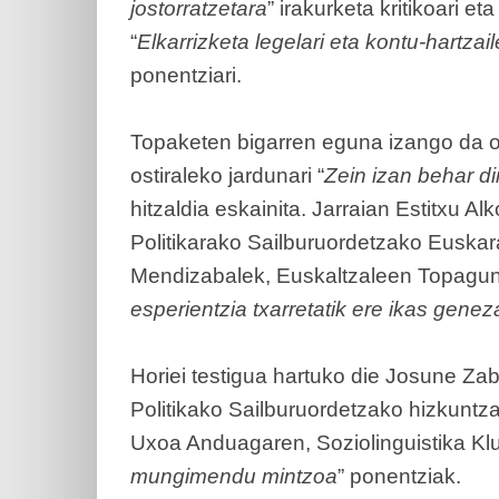
jostorratzetara
” irakurketa kritikoari e
“
Elkarrizketa legelari eta kontu-hartza
ponentziari.
Topaketen bigarren eguna izango da o
ostiraleko jardunari “
Zein izan behar d
hitzaldia eskainita. Jarraian Estitxu A
Politikarako Sailburuordetzako Euska
Mendizabalek, Euskaltzaleen Topagun
esperientzia txarretatik ere ikas gene
Horiei testigua hartuko die Josune Za
Politikako Sailburuordetzako hizkuntza
Uxoa Anduagaren, Soziolinguistika Klus
mungimendu mintzoa
” ponentziak.