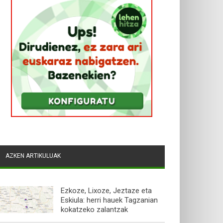
AZKEN ARTIKULUAK
Ezkoze, Lixoze, Jeztaze eta
Eskiula: herri hauek Tagzanian
kokatzeko zalantzak