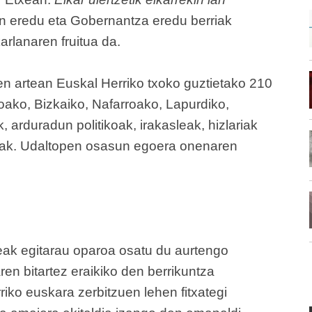
n eredu eta Gobernantza eredu berriak
arlanaren fruitua da.
leen artean Euskal Herriko txoko guztietako 210
oako, Bizkaiko, Nafarroako, Lapurdiko,
 arduradun politikoak, irakasleak, hizlariak
eak. Udaltope
n
osasun egoera onenaren
ak egitarau oparoa osatu du aurtengo
aren bitartez eraikiko den berrikuntza
riko euskara zerbitzuen lehen fitxategi