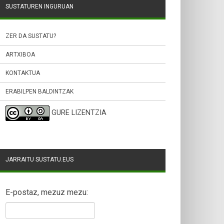
SUSTATUREN INGURUAN
ZER DA SUSTATU?
ARTXIBOA
KONTAKTUA
ERABILPEN BALDINTZAK
GURE LIZENTZIA
JARRAITU SUSTATU.EUS
E-postaz, mezuz mezu: