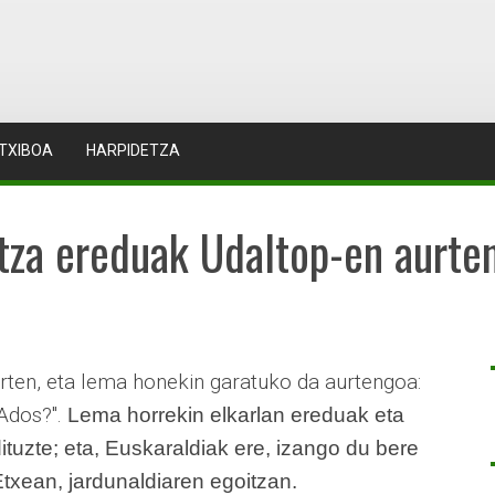
TXIBOA
HARPIDETZA
tza ereduak Udaltop-en aurte
urten, eta lema honekin garatuko da aurtengoa:
 Ados?".
Lema horrekin elkarlan ereduak eta
tuzte; eta, Euskaraldiak ere, izango du bere
txean, jardunaldiaren egoitzan.