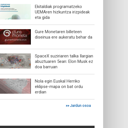
Ekitaldiak programatzeko
UEMAren hizkuntza irizpideak
eta gida
Gure Monetaren billeteen
diseinua ere aukeratu behar da
SpaceX suziriaren talka Ilargian
abuztuaren 5ean: Elon Musk ez
doa barruan
Nola egin Euskal Herriko
eklipse-mapa on bat ordu
erdian
»»
Jardun osoa