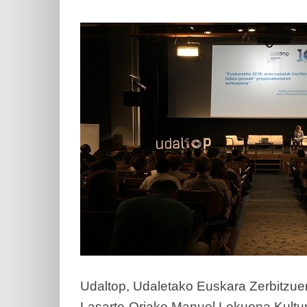
Udaltop, Udaletako Euskara Zerbitzue
Lasarte-Oriako Manuel Lekuona Kultu