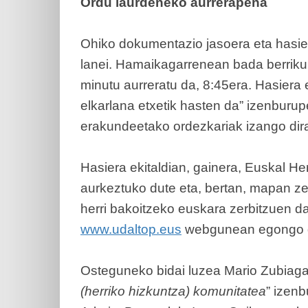
Ordu laurdeneko aurrerapena
Ohiko dokumentazio jasoera eta hasiera 
lanei. Hamaikagarrenean bada berrikun
minutu aurreratu da, 8:45era. Hasiera 
elkarlana etxetik hasten da” izenbur
erakundeetako ordezkariak izango dira
Hasiera ekitaldian, gainera, Euskal Her
aurkeztuko dute eta, bertan, mapan zeh
herri bakoitzeko euskara zerbitzuen d
www.udaltop.eus
webgunean egongo da 
Osteguneko bidai luzea Mario Zubiaga
(herriko hizkuntza) komunitatea
” izen