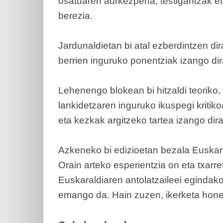
osatuaren aurkezpena, testigantzak et
berezia.
Jardunaldietan bi atal ezberdintzen di
berrien inguruko ponentziak izango dira
Lehenengo blokean bi hitzaldi teoriko,
lankidetzaren inguruko ikuspegi kritiko
eta kezkak argitzeko tartea izango dira
Azkeneko bi edizioetan bezala Euskar
Orain arteko esperientzia on eta txarret
Euskaraldiaren antolatzaileei egindako 
emango da. Hain zuzen, ikerketa honek