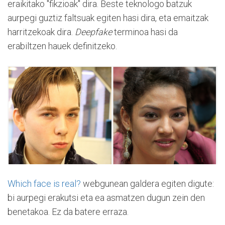
eraikitako "fikzioak" dira. Beste teknologo batzuk
aurpegi guztiz faltsuak egiten hasi dira, eta emaitzak
harritzekoak dira.
Deepfake
terminoa hasi da
erabiltzen hauek definitzeko.
Which face is real?
webgunean galdera egiten digute:
bi aurpegi erakutsi eta ea asmatzen dugun zein den
benetakoa. Ez da batere erraza.