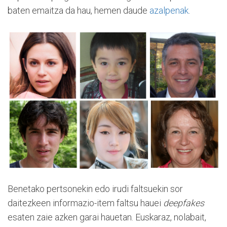
baten emaitza da hau, hemen daude
azalpenak
.
Benetako pertsonekin edo irudi faltsuekin sor
daitezkeen informazio-item faltsu hauei
deepfakes
esaten zaie azken garai hauetan. Euskaraz, nolabait,