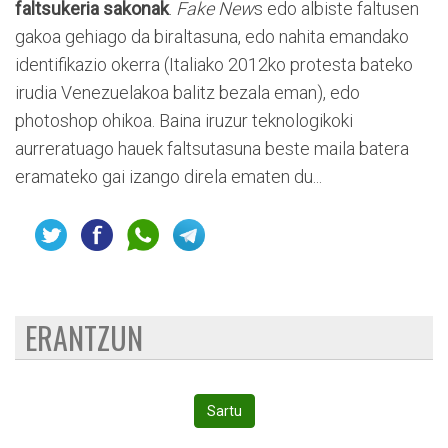
faltsukeria sakonak
.
Fake New
s edo albiste faltusen
gakoa gehiago da biraltasuna, edo nahita emandako
identifikazio okerra (Italiako 2012ko protesta bateko
irudia Venezuelakoa balitz bezala eman), edo
photoshop ohikoa. Baina iruzur teknologikoki
aurreratuago hauek faltsutasuna beste maila batera
eramateko gai izango direla ematen du...
ERANTZUN
Sartu