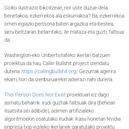
Goiko ilustrazio bikoitzean, nor uste duzue dela
benetakoa, ezkerrekoa ala eskumakoa? Ba, ezkerrekoa
omen egiazki pertsona baten argazkia eta bestea,
larru beltzaran, belarritako, ile mataza eta guzti, faltsua
da.
Washington-eko Unibertsitateko ikerlari batzuen
proiektua da hau, Callin Bullshit project izendatu
dutena.
https://callingbullshit.org/
Gezurrak agerira
ekarri, hori da izenburuarekin adierazi nahi durena.
This Person Does Not Exist
proiektuan ez dago
asmatu beharrik: irudi guztiak faltsuak dira (behean
itsatsita sei adibide), adimen artifizialeko
algoritmoekin osatutako irudiak. Kasu honetan Nvidia
enpresa txip-egileko ikerlariek garatutako proiektu