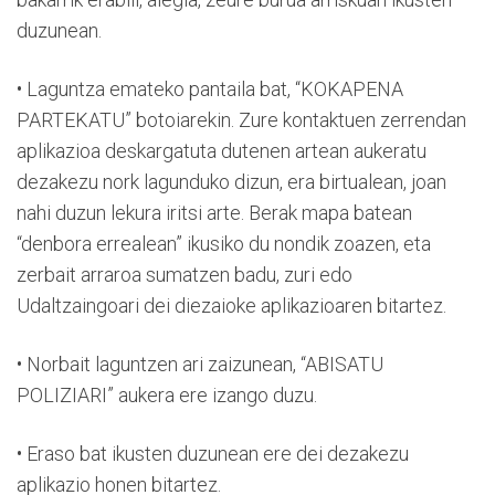
duzunean.
• Laguntza emateko pantaila bat, “KOKAPENA
PARTEKATU” botoiarekin. Zure kontaktuen zerrendan
aplikazioa deskargatuta dutenen artean aukeratu
dezakezu nork lagunduko dizun, era birtualean, joan
nahi duzun lekura iritsi arte. Berak mapa batean
“denbora errealean” ikusiko du nondik zoazen, eta
zerbait arraroa sumatzen badu, zuri edo
Udaltzaingoari dei diezaioke aplikazioaren bitartez.
• Norbait laguntzen ari zaizunean, “ABISATU
POLIZIARI” aukera ere izango duzu.
• Eraso bat ikusten duzunean ere dei dezakezu
aplikazio honen bitartez.