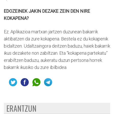
EDOZEINEK JAKIN DEZAKE ZEIN DEN NIRE
KOKAPENA?
Ez. Aplikazioa martxan jartzen duzunean bakarrik
aktibatzen da zure kokapena. Bestela ez du kokapenik
bidaltzen. Udaltzaingora deitzen baduzu, haiek bakarrik
ikus dezakete non zabiltzan. Eta “kokapena partekatu”
erabiltzen baduzu, aukeratu duzun pertsona horrek
bakarrik ikusiko du zure ibilbidea.
ERANTZUN