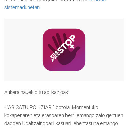
sistemadunetan
.
Aukera hauek ditu aplikazioak:
• “ABISATU POLIZIARI” botoia. Momentuko
kokapenaren eta erasoaren berri emango zaio gertuen
dagoen Udaltzaingoari, kasuari lehentasuna emango