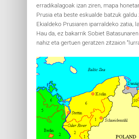
erradikalagoak izan ziren, mapa honeta
Prusia eta beste eskualde batzuk galdu z
Ekialdeko Prusiaren iparraldeko zatia, 
Hau da, ez bakarrik Sobiet Batasunaren p
nahiz eta gertuen geratzen zitzaion "lurr