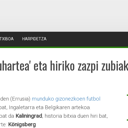
TXIBOA
HARPIDETZA
hartea' eta hiriko zazpi zubia
aden (Errusia)
munduko gizonezkoen futbol
bat, Ingaletarra eta Belgikaren artekoa.
 bat da
Kaliningrad
, historia bitxia duen hiri bat,
rte:
Königsberg
.