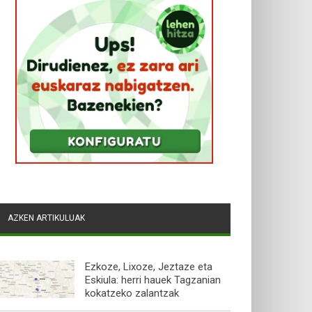
AZKEN ARTIKULUAK
Ezkoze, Lixoze, Jeztaze eta
Eskiula: herri hauek Tagzanian
kokatzeko zalantzak