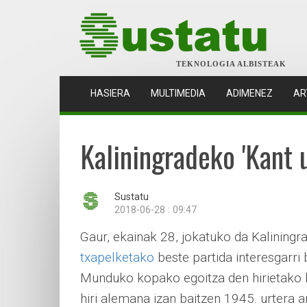
TEKNOLOGIA ALBISTEAK
(CURRENT)
HASIERA
MULTIMEDIA
ADIMENEZ
AR
Kaliningradeko 'Kant u
Sustatu
2018-06-28 : 09:47
Gaur, ekainak 28, jokatuko da Kaliningr
txapelketako
beste partida interesgarri 
Munduko kopako egoitza den hirietako
hiri alemana izan baitzen 1945. urtera a