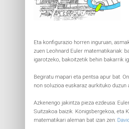
Eta konfigurazio horren inguruan, asmak
zuen Leohnard Euler matematikariak: ba 
igarotzeko, bakoitzetik behin bakarrik i
Begiratu mapari eta pentsa apur bat. O
non soluzioa euskaraz aurkituko duzun 
Azkenengo jakintza pieza ezdeusa: Eule
Suitzakoa baizik. Königsbergekoa, eta K
matematikari aleman bat izan zen:
Davi