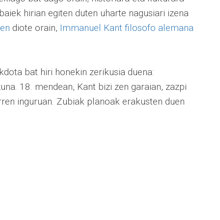
ibaiek hirian egiten duten uharte nagusiari izena
zen
diote orain,
Immanuel Kant filosofo alemana
kdota bat hiri honekin zerikusia duena:
na. 18. mendean, Kant bizi zen garaian, zazpi
horren inguruan. Zubiak planoak erakusten duen