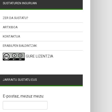
SUSTATUREN INGURUAN
ZER DA SUSTATU?
ARTXIBOA
KONTAKTUA
ERABILPEN BALDINTZAK
GURE LIZENTZIA
JARRAITU SUSTATU.EUS
E-postaz, mezuz mezu: