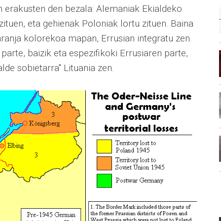
n erakusten den bezala: Alemaniak Ekialdeko
ituen, eta gehienak Poloniak lortu zituen. Baina
laranja kolorekoa mapan, Errusian integratu zen.
arte, baizik eta espezifikoki Errusiaren parte,
alde sobietarra" Lituania zen.