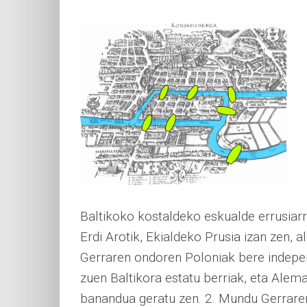
Baltikoko kostaldeko eskualde errusiarr
Erdi Arotik, Ekialdeko Prusia izan zen,
Gerraren ondoren Poloniak bere independ
zuen Baltikora estatu berriak, eta Ale
banandua geratu zen. 2. Mundu Gerraren 