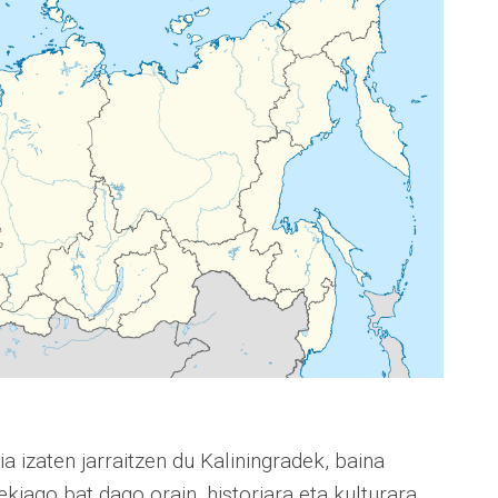
 izaten jarraitzen du Kaliningradek, baina
ekiago bat dago orain, historiara eta kulturara