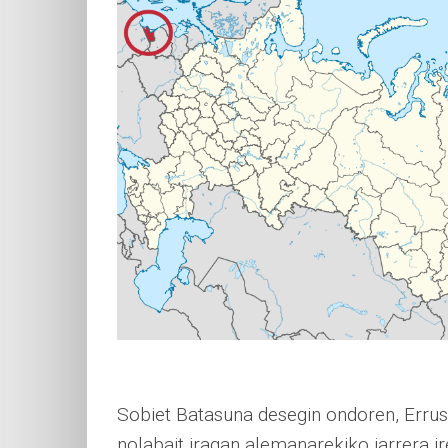
Sobiet Batasuna desegin ondoren, Errusia
nolabait iragan alemanarekiko jarrera ir