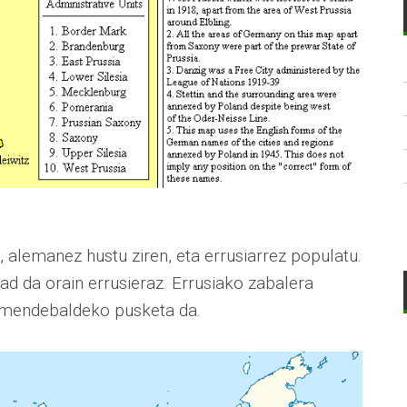
 alemanez hustu ziren, eta errusiarrez populatu.
grad da orain errusieraz. Errusiako zabalera
n mendebaldeko pusketa da.