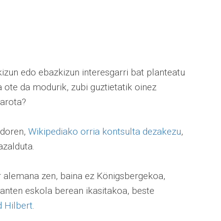
izun edo ebazkizun interesgarri bat planteatu
ote da modurik, zubi guztietatik oinez
garota?
ndoren,
Wikipediako orria kontsulta dezakezu
,
azalduta.
r alemana zen, baina ez Königsbergekoa,
anten eskola berean ikasitakoa, beste
d Hilbert
.