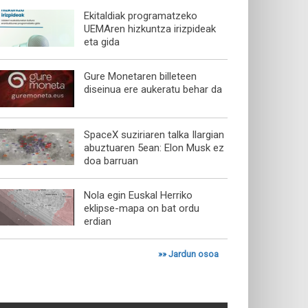
Ekitaldiak programatzeko
UEMAren hizkuntza irizpideak
eta gida
Gure Monetaren billeteen
diseinua ere aukeratu behar da
SpaceX suziriaren talka Ilargian
abuztuaren 5ean: Elon Musk ez
doa barruan
Nola egin Euskal Herriko
eklipse-mapa on bat ordu
erdian
»»
Jardun osoa