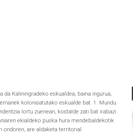
a da Kaliningradeko eskualdea, baina ingurua,
 alemanek kolonisatutako eskualde bat. 1. Mundu
entzia lortu zuenean, kostalde zati bat irabazi
maniaren ekialdeko puska hura mendebaldekotik
ondoren, are aldaketa territorial