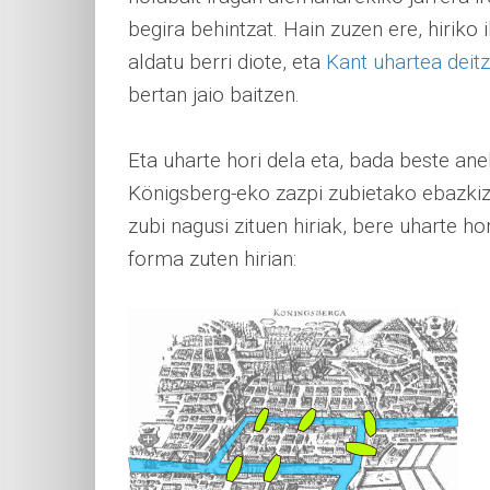
begira behintzat. Hain zuzen ere, hiriko 
aldatu berri diote, eta
Kant uhartea deit
bertan jaio baitzen.
Eta uharte hori dela eta, bada beste ane
Königsberg-eko zazpi zubietako ebazkizu
zubi nagusi zituen hiriak, bere uharte 
forma zuten hirian: