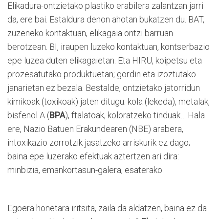
Elikadura-ontzietako plastiko erabilera zalantzan jarri
da, ere bai. Estaldura denon ahotan bukatzen du. BAT,
zuzeneko kontaktuan, elikagaia ontzi barruan
berotzean. BI, iraupen luzeko kontaktuan, kontserbazio
epe luzea duten elikagaietan. Eta HIRU, koipetsu eta
prozesatutako produktuetan; gordin eta izoztutako
janarietan ez bezala. Bestalde, ontzietako jatorridun
kimikoak (toxikoak) jaten ditugu: kola (lekeda), metalak,
bisfenol A (
BPA
), ftalatoak, koloratzeko tinduak… Hala
ere, Nazio Batuen Erakundearen (NBE) arabera,
intoxikazio zorrotzik jasatzeko arriskurik ez dago;
baina epe luzerako efektuak aztertzen ari dira:
minbizia, emankortasun-galera, esaterako.
Egoera honetara iritsita, zaila da aldatzen, baina ez da