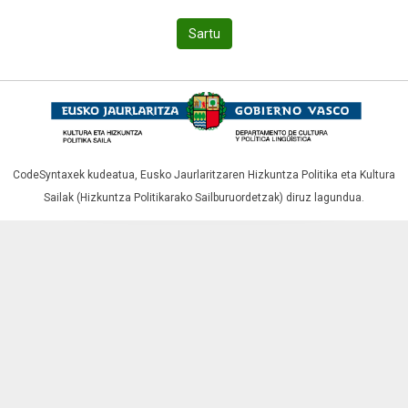
Sartu
CodeSyntaxek kudeatua,
Eusko Jaurlaritzaren Hizkuntza Politika eta Kultura
Sailak (Hizkuntza Politikarako Sailburuordetzak)
diruz lagundua.