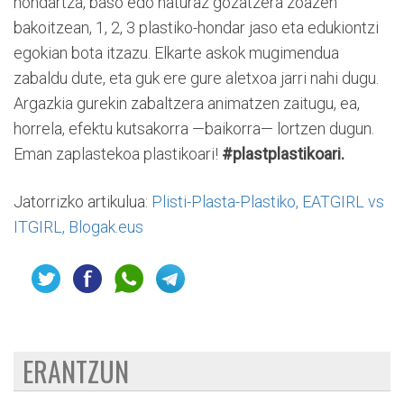
hondartza, baso edo naturaz gozatzera zoazen
bakoitzean, 1, 2, 3 plastiko-hondar jaso eta edukiontzi
egokian bota itzazu. Elkarte askok mugimendua
zabaldu dute, eta guk ere gure aletxoa jarri nahi dugu.
Argazkia gurekin zabaltzera animatzen zaitugu, ea,
horrela, efektu kutsakorra —baikorra— lortzen dugun.
Eman zaplastekoa plastikoari!
#plastplastikoari.
Jatorrizko artikulua:
Plisti-Plasta-Plastiko, EATGIRL vs
ITGIRL, Blogak.eus
ERANTZUN