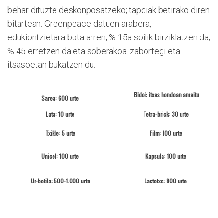
behar dituzte deskonposatzeko; tapoiak betirako diren
bitartean. Greenpeace-datuen arabera,
edukiontzietara bota arren, % 15a soilik birziklatzen da;
% 45 erretzen da eta soberakoa, zabortegi eta
itsasoetan bukatzen du.
Bidoi: itsas hondoan amaitu
Sarea: 600 urte
Lata: 10
urte
Tetra-brick:
30 urte
Txikle: 5 urte
Film: 100 urte
Unicel: 100 urte
Kapsula: 100 urte
Ur-botila: 500-1.000 urte
Lastotxo: 800 urte