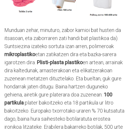
Munduan zehar, minuturo, zabor kamioi bat husten da
itsasoan, eta zaborraren zati handi bat plastikoa da).
Suntsiezina izateko sortuta izan arren, polimeroak
mikroplastiko
etan zatikatzen dira eta bazka-sarera
igarotzen dira.
Plisti-plasta plastiko
en artean, arrainak
dira kaltedunak, arnasterakoan eta elikatzerakoan
zuzenean metatzen dituztelako. Eta bueltan, guk gure
hondarrak jaten ditugu. Baina hartzen duguneko
gehiena, airetik gure platerara doa zuzenean:
100
partikula
plater bakoitzeko eta 18 partikula ur litro
bakoitzeko. Europako txorrotako uraren % 70 kutsatuta
dago, baina hura saihesteko botilaratuta erostea
ironikoa litzateke. Erabilera bakarreko botilak, 500 urte