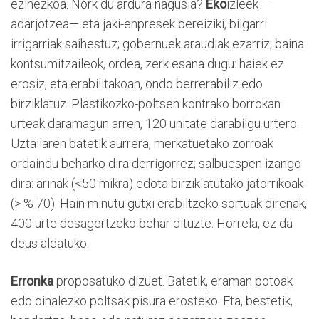
ezinezkoa. Nork du ardura nagusia?
Eko
izleek —
adarjotzea— eta jaki-enpresek bereiziki, bilgarri
irrigarriak saihestuz; gobernuek araudiak ezarriz; baina
kontsumitzaileok, ordea, zerk esana dugu: haiek ez
erosiz, eta erabilitakoan, ondo berrerabiliz edo
birziklatuz. Plastikozko-poltsen kontrako borrokan
urteak daramagun arren, 120 unitate darabilgu urtero.
Uztailaren batetik aurrera, merkatuetako zorroak
ordaindu beharko dira derrigorrez; salbuespen izango
dira: arinak (<50 mikra) edota birziklatutako jatorrikoak
(> % 70). Hain minutu gutxi erabiltzeko sortuak direnak,
400 urte desagertzeko behar dituzte. Horrela, ez da
deus aldatuko.
Erronka
proposatuko dizuet. Batetik, eraman potoak
edo oihalezko poltsak pisura erosteko. Eta, bestetik,