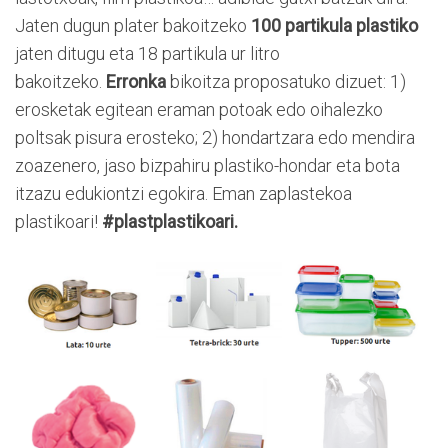
Jaten dugun plater bakoitzeko
100 partikula plastiko
jaten ditugu eta 18 partikula ur litro
bakoitzeko.
Erronka
bikoitza proposatuko dizuet: 1)
erosketak egitean eraman potoak edo oihalezko
poltsak pisura erosteko; 2) hondartzara edo mendira
zoazenero, jaso bizpahiru plastiko-hondar eta bota
itzazu edukiontzi egokira. Eman zaplastekoa
plastikoari!
#plastplastikoari.