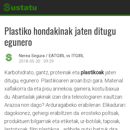
Plastiko hondakinak jaten ditugu
egunero
Nerea Segura / EATGIRL vs ITGIRL
2018-05-30 : 09:29
Karbohidrato, gantz, proteinak eta
plastikoak
jaten
ditugu, egunero. Plastikoaren aroan bizi gara. Material
xaflakorra da eta pisu arinekoa; gainera, kostu baxua
du. Abantailak jakinak izan dira teknologiaren iraultzan.
Arazoa non dago? Arduragabeko erabileran. Elikadurari
dagokionez, gehiegi erabiltzen da: erosteko poltsak,
produktuen bilgarriak eta etiketak, ur-botilak, tapoiak,
lastotxoak, film plastikoa… adibide gutxi batzuk dira.