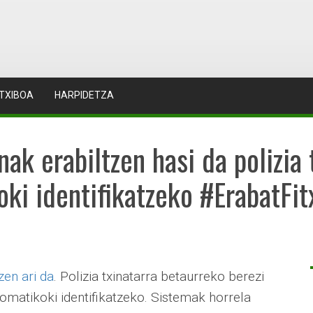
TXIBOA
HARPIDETZA
k erabiltzen hasi da polizia t
oki identifikatzeko #ErabatFi
zen ari da
. Polizia txinatarra betaurreko berezi
tomatikoki identifikatzeko. Sistemak horrela