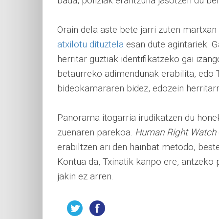
bada, poliziak erantzuna jasotzen du be
Orain dela aste bete jarri zuten martx
atxilotu dituztela
esan dute agintariek. G
herritar guztiak identifikatzeko gai izang
betaurreko adimendunak erabilita, edo 
bideokamararen bidez, edozein herritarre
Panorama itogarria irudikatzen du hone
zuenaren parekoa.
Human Right Watch
erabiltzen ari den hainbat metodo, best
Kontua da, Txinatik kanpo ere, antzeko 
jakin ez arren.