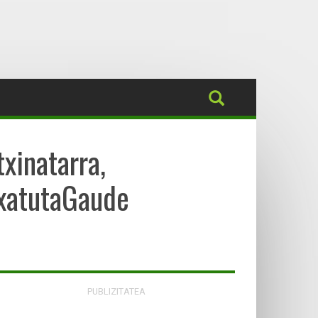
xinatarra,
txatutaGaude
PUBLIZITATEA