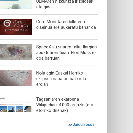
UEMAren hizkuntza irizpideak
eta gida
Gure Monetaren billeteen
diseinua ere aukeratu behar da
SpaceX suziriaren talka Ilargian
abuztuaren 5ean: Elon Musk ez
doa barruan
Nola egin Euskal Herriko
eklipse-mapa on bat ordu
erdian
Tagzaniaren ekarpena
Wikipediari: 4.000 argazki (eta
etorriko direnak)
»»
Jardun osoa