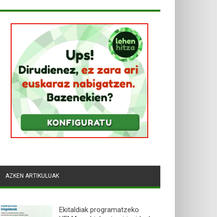
AZKEN ARTIKULUAK
Ekitaldiak programatzeko