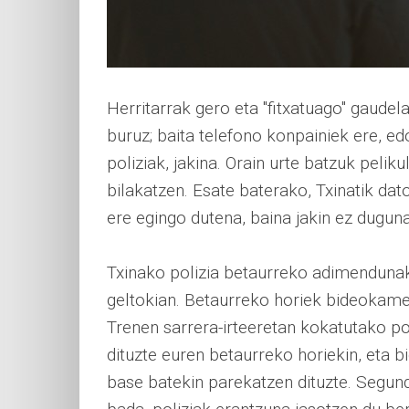
Herritarrak gero eta "fitxatuago" gaude
buruz; baita telefono konpainiek ere, ed
poliziak, jakina. Orain urte batzuk pelik
bilakatzen. Esate baterako, Txinatik dat
ere egingo dutena, baina jakin ez duguna
Txinako polizia betaurreko adimendunak
geltokian. Betaurreko horiek bideokame
Trenen sarrera-irteeretan kokatutako po
dituzte euren betaurreko horiekin, eta b
base batekin parekatzen dituzte. Segund