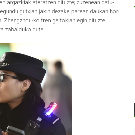
en argazkiak ateratzen dituzte; zuzenean datu-
segundu gutxian jakin dezake parean daukan hori
n. Zhengzhou-ko tren geltokian egin dituzte
a zabalduko dute.