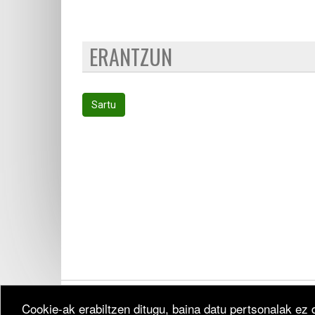
ERANTZUN
Sartu
Cookie-ak erabiltzen ditugu, baina datu pertsonalak ez