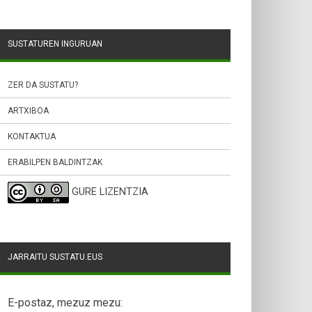
SUSTATUREN INGURUAN
ZER DA SUSTATU?
ARTXIBOA
KONTAKTUA
ERABILPEN BALDINTZAK
GURE LIZENTZIA
JARRAITU SUSTATU.EUS
E-postaz, mezuz mezu: