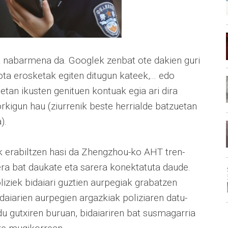
la nabarmena da. Googlek zenbat ote dakien guri
ota erosketak egiten ditugun kateek,... edo
uletan ikusten genituen kontuak egia ari dira
orkigun hau (ziurrenik beste herrialde batzuetan
).
 erabiltzen hasi da Zhengzhou-ko AHT tren-
ra bat daukate eta sarera konektatuta daude.
liziek bidaiari guztien aurpegiak grabatzen
idaiarien aurpegien argazkiak poliziaren datu-
u gutxiren buruan, bidaiariren bat susmagarria