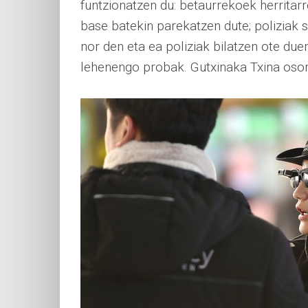
funtzionatzen du: betaurrekoek herritarr
base batekin parekatzen dute; poliziak 
nor den eta ea poliziak bilatzen ote due
lehenengo probak. Gutxinaka Txina osor