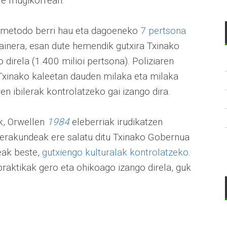
re mugikorrean.
an metodo berri hau eta dagoeneko
7 pertsona
ainera, esan dute hemendik gutxira Txinako
o direla (1.400 milioi pertsona). Poliziaren
Txinako kaleetan dauden milaka eta milaka
n ibilerak kontrolatzeko gai izango dira.
k, Orwellen
1984
eleberriak irudikatzen
erakundeak ere salatu ditu Txinako Gobernua
eak beste,
gutxiengo kulturalak kontrolatzeko
.
praktikak gero eta ohikoago izango direla, guk