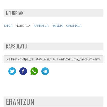
NEURRIAK
TXIKIA
NORMALA
KARRATUA
HANDIA
ORIGINALA
KAPSULATU
ERANTZUN