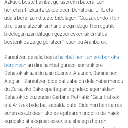
Azkuek, beste hainbat gurasorekin batera. Lan
horretan, Hizkuntz Eskubideen Behatokia, EHE eta
udala bera izan dituzte bidelagun. "Gauzak ondo irten
dira, baina atzetik lan handia egin dugu. Horregatik,
bidelagun izan ditugun guztiei eskerrak ematea
besterik ez zaigu geratzen", esan du Aranburuk.
Zarautzen bezala, beste
hainbat herritan ere borroka
berdinean
ari dira hainbat guraso, aurretik ere
Behatokiak azaldu izan duenez. Ataunen, Barañainen,
Alegian... Zarautzen bide bat zabaldu dela nabarmendu
du Zarauzko Bake epaitegian egindako agerraldian
Behatokiko zuzendari Garbiñe Petriatik. "Gaur Iratxek
eta Aritzek bide bat zabaldu dute. Bide hori herritarrek
euren eskubideari uko ez egitearen ondorio da, haiek
egindako ahaleginari esker, eta ahalegin horren