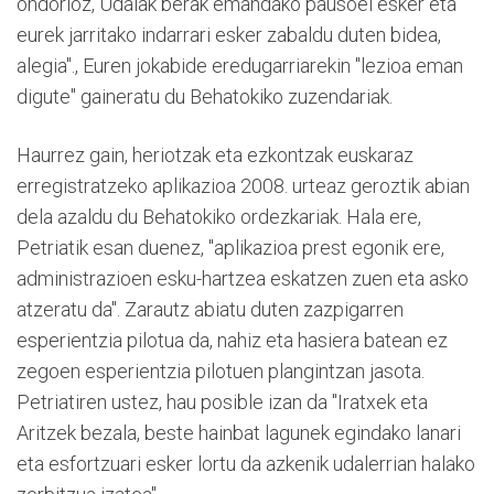
ondorioz, Udalak berak emandako pausoei esker eta
eurek jarritako indarrari esker zabaldu duten bidea,
alegia"., Euren jokabide eredugarriarekin "lezioa eman
digute" gaineratu du Behatokiko zuzendariak.
Haurrez gain, heriotzak eta ezkontzak euskaraz
erregistratzeko aplikazioa 2008. urteaz geroztik abian
dela azaldu du Behatokiko ordezkariak. Hala ere,
Petriatik esan duenez, "aplikazioa prest egonik ere,
administrazioen esku-hartzea eskatzen zuen eta asko
atzeratu da". Zarautz abiatu duten zazpigarren
esperientzia pilotua da, nahiz eta hasiera batean ez
zegoen esperientzia pilotuen plangintzan jasota.
Petriatiren ustez, hau posible izan da "Iratxek eta
Aritzek bezala, beste hainbat lagunek egindako lanari
eta esfortzuari esker lortu da azkenik udalerrian halako