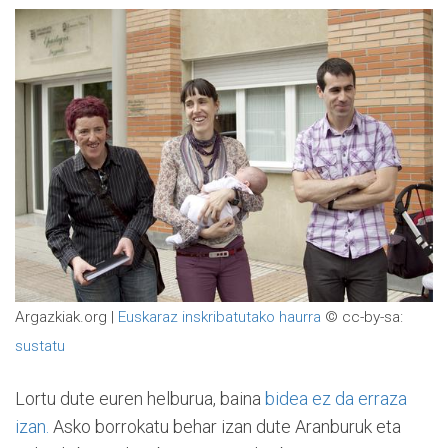
Argazkiak.org |
Euskaraz inskribatutako haurra
© cc-by-sa:
sustatu
Lortu dute euren helburua, baina
bidea ez da erraza
izan.
Asko borrokatu behar izan dute Aranburuk eta