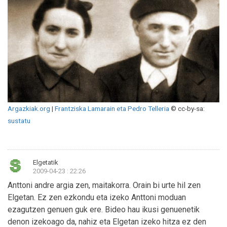
Argazkiak.org
|
Frantziska Lamarain eta Pedro Telleria
© cc-by-sa:
sustatu
Elgetatik
2009-04-23 : 22:26
Anttoni andre argia zen, maitakorra. Orain bi urte hil zen
Elgetan. Ez zen ezkondu eta izeko Anttoni moduan
ezagutzen genuen guk ere. Bideo hau ikusi genuenetik
denon izekoago da, nahiz eta Elgetan izeko hitza ez den