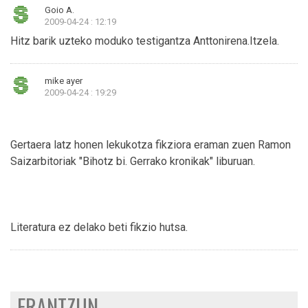
Goio A.
2009-04-24 : 12:19
Hitz barik uzteko moduko testigantza Anttonirena.Itzela.
mike ayer
2009-04-24 : 19:29
Gertaera latz honen lekukotza fikziora eraman zuen Ramon
Saizarbitoriak "Bihotz bi. Gerrako kronikak" liburuan.
Literatura ez delako beti fikzio hutsa.
ERANTZUN