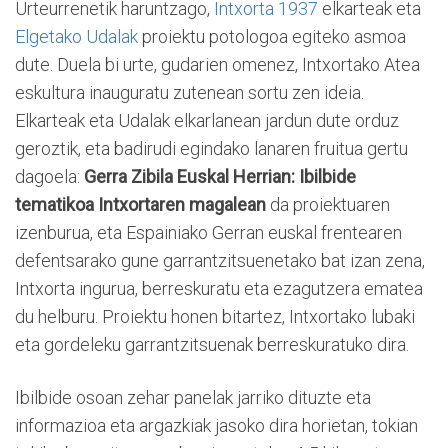
Urteurrenetik haruntzago,
Intxorta 1937
elkarteak eta
Elgetako Udalak
proiektu potologoa egiteko asmoa
dute. Duela bi urte, gudarien omenez, Intxortako Atea
eskultura inauguratu zutenean sortu zen ideia.
Elkarteak eta Udalak elkarlanean jardun dute orduz
geroztik, eta badirudi egindako lanaren fruitua gertu
dagoela:
Gerra Zibila Euskal Herrian: Ibilbide
tematikoa Intxortaren magalean
da proiektuaren
izenburua, eta Espainiako Gerran euskal frentearen
defentsarako gune garrantzitsuenetako bat izan zena,
Intxorta ingurua, berreskuratu eta ezagutzera ematea
du helburu. Proiektu honen bitartez, Intxortako lubaki
eta gordeleku garrantzitsuenak berreskuratuko dira.
Ibilbide osoan zehar panelak jarriko dituzte eta
informazioa eta argazkiak jasoko dira horietan, tokian