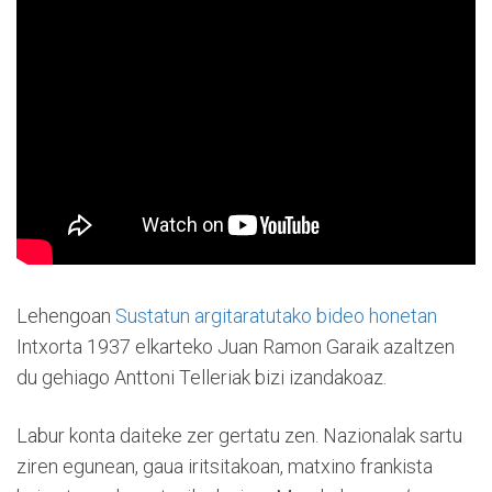
Lehengoan
Sustatun argitaratutako bideo honetan
Intxorta 1937 elkarteko Juan Ramon Garaik azaltzen
du gehiago Anttoni Telleriak bizi izandakoaz.
Labur konta daiteke zer gertatu zen. Nazionalak sartu
ziren egunean, gaua iritsitakoan, matxino frankista