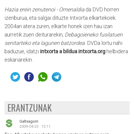
Hazia erein zenutenoi - Omenaldia
da DVD horren
izenburua, eta salgai dituzte Intxorta elkartekoek.
2004an atera zuren, elkarte honek izen hau izan
aurretik zuen deiturarekin,
Debagoieneko fusilatuen
senitarteko eta lagunen batzordea.
DVDa lortu nahi
baduzue, idatzi
intxorta a bildua intxorta.org
helbidera
eskariarekin.
ERANTZUNAK
Galtxagorri
2009-04-23 : 15:11