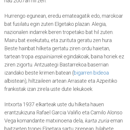
hau 2007an hil zen.
Hurrengo egunean, eredu emateagatik edo, marokoar
bat fusilatu egin zuten Elgetako plazan. Alegia,
nazionalen indarrek beren tropetako bat hil zuten.
Mairu bat exekutatu, eta zurituta geratu zen hura.
Beste hainbat hilketa gertatu ziren ordu haietan,
tartean tropa
espainiarrek
egindakoak, baina horiek ez
ziren zigortu. Antzuategi Bastarrekoa baserrian
izandako beste krimen batean (
bigarren bideoa
albistean), hiltzaileen artean Arrasate eta Azpeitiko
frankistak izan zirela uste dute lekukoek.
Intxorta 1937 elkarteak uste du hilketa hauen
erantzukizuna Rafael Garcia Valiño eta Camilo Alonso
Vega komandante matxinoena dela,
karta zuria
eman
baitzieten tropei Elgetara sartu zirenean, hilabete