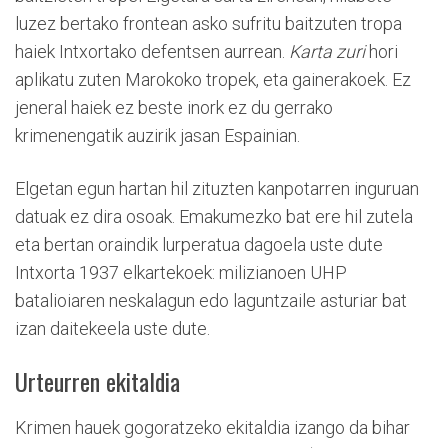
luzez bertako frontean asko sufritu baitzuten tropa
haiek Intxortako defentsen aurrean.
Karta zuri
hori
aplikatu zuten Marokoko tropek, eta gainerakoek. Ez
jeneral haiek ez beste inork ez du gerrako
krimenengatik auzirik jasan Espainian.
Elgetan egun hartan hil zituzten kanpotarren inguruan
datuak ez dira osoak. Emakumezko bat ere hil zutela
eta bertan oraindik lurperatua dagoela uste dute
Intxorta 1937 elkartekoek: milizianoen UHP
batalioiaren neskalagun edo laguntzaile asturiar bat
izan daitekeela uste dute.
Urteurren ekitaldia
Krimen hauek gogoratzeko ekitaldia izango da bihar