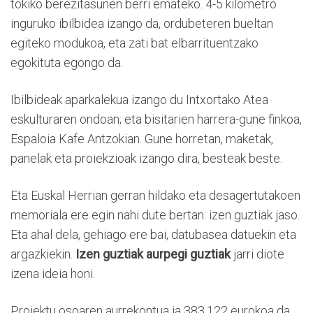
tokiko berezitasunen berri emateko. 4-5 kilometro
inguruko ibilbidea izango da, ordubeteren bueltan
egiteko modukoa, eta zati bat elbarrituentzako
egokituta egongo da.
Ibilbideak aparkalekua izango du Intxortako Atea
eskulturaren ondoan; eta bisitarien harrera-gune finkoa,
Espaloia Kafe Antzokian. Gune horretan, maketak,
panelak eta proiekzioak izango dira, besteak beste.
Eta Euskal Herrian gerran hildako eta desagertutakoen
memoriala ere egin nahi dute bertan: izen guztiak jaso.
Eta ahal dela, gehiago ere bai, datubasea datuekin eta
argazkiekin.
Izen guztiak aurpegi guztiak
jarri diote
izena ideia honi.
Proiektu osoaren aurrekontua ia 383.122 eurokoa da