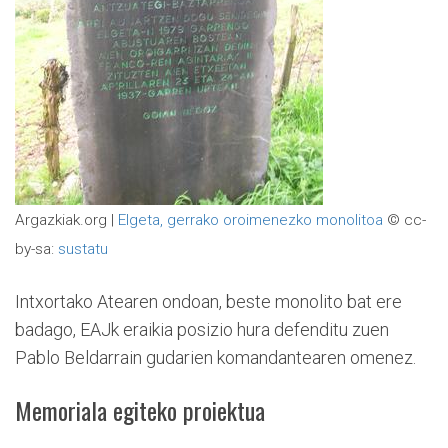
Argazkiak.org |
Elgeta, gerrako oroimenezko monolitoa
© cc-
by-sa:
sustatu
Intxortako Atearen ondoan, beste monolito bat ere
badago, EAJk eraikia posizio hura defenditu zuen
Pablo Beldarrain gudarien komandantearen omenez.
Memoriala egiteko proiektua