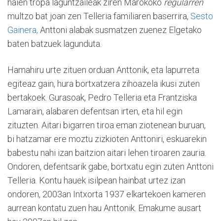
haien tropa laguntzaileak ziren Marokoko
regularren
multzo bat joan zen Telleria familiaren baserrira,
Sesto
Gainera,
Anttoni alabak susmatzen zuenez Elgetako
baten batzuek lagunduta.
Hamahiru urte zituen orduan Anttonik, eta lapurreta
egiteaz gain, hura bortxatzera zihoazela ikusi zuten
bertakoek. Gurasoak, Pedro Telleria eta Frantziska
Lamarain, alabaren defentsan irten, eta hil egin
zituzten. Aitari bigarren tiroa eman ziotenean buruan,
bi hatzamar ere moztu zizkioten Anttoniri, eskuarekin
babestu nahi izan baitzion aitari lehen tiroaren zauria.
Ondoren, defentsarik gabe, bortxatu egin zuten Anttoni
Telleria. Kontu hauek isilpean hainbat urtez izan
ondoren, 2003an Intxorta 1937 elkartekoen kameren
aurrean kontatu zuen hau Anttonik. Emakume ausart