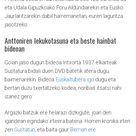
eta Udala Gipuzkoako Foru Aldundiarekin eta Eusko
Jaurlaritzarekin dabil harremanetan, euren laguntza
jasotzeko.
Anttoniren lekukotasuna eta beste hainbat
bideoan
Goian jaso dugun bideoa Intxorta 1937 elkarteak
Sustatura bidali duen DVD batetik atera dugu,
baimenarekin. Bideoa
Euskaltubera igo
dugu eta
bertan duzu txertatzeko kodea, nonbait itsatsi nahi
izanez gero.
Argazki batzuk ere helarazi dizkigute, joan den
igandean egindako irteera batena. Horren kronika irten
zen
Sustatun,
eta baita gaur
Berrian ere.