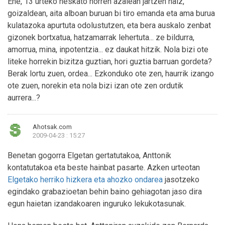
Ene, 13 urteko neskato horren azalean jartzen naiz,
goizaldean, aita alboan buruan bi tiro emanda eta ama burua
kulatazoka apurtuta odolustutzen, eta bera auskalo zenbat
gizonek bortxatua, hatzamarrak lehertuta... ze bildurra,
amorrua, mina, inpotentzia... ez daukat hitzik. Nola bizi ote
liteke horrekin bizitza guztian, hori guztia barruan gordeta?
Berak lortu zuen, ordea... Ezkonduko ote zen, haurrik izango
ote zuen, norekin eta nola bizi izan ote zen ordutik
aurrera...?
Ahotsak.com
2009-04-23 : 15:27
Benetan gogorra Elgetan gertatutakoa, Anttonik
kontatutakoa eta beste hainbat pasarte. Azken urteotan
Elgetako herriko hizkera eta ahozko ondarea
jasotzeko
egindako grabazioetan behin baino gehiagotan jaso dira
egun haietan izandakoaren inguruko lekukotasunak.