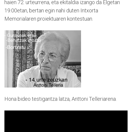
haien 72. urteurrena, eta ekitaldia izango da Elgetan
19.00etan, bertan egin nahi duten Intxorta
Memorialaren proiektuaren kontestuan.
Hona bideo testigantza latza, Anttoni Telleriarena.