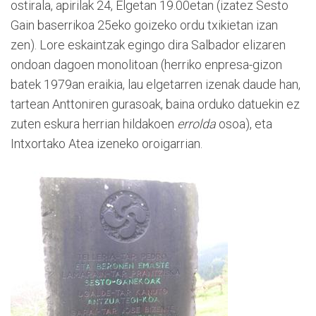
ostirala, apirilak 24, Elgetan 19.00etan (izatez Sesto
Gain baserrikoa 25eko goizeko ordu txikietan izan
zen). Lore eskaintzak egingo dira Salbador elizaren
ondoan dagoen monolitoan (herriko enpresa-gizon
batek 1979an eraikia, lau elgetarren izenak daude han,
tartean Anttoniren gurasoak, baina orduko datuekin ez
zuten eskura herrian hildakoen
errolda
osoa), eta
Intxortako Atea izeneko oroigarrian.