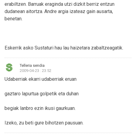
erabiltzen. Barruak eraginda utzi dizkit berriz entzun
dudanean aitortza. Andre argia izateaz gain ausarta,
benetan.
Eskerrik asko Sustaturi hau lau haizetara zabaltzeagatik.
Telleria sendia
2009-04-23 : 23:52
Udaberriak ekarri udaberriak eruan
gaztaro lapurtua golpetik eta duhan
begiak lanbro ezin ikusi gaurkuan.
Izeko, zu beti gure bihotzen pausuan.