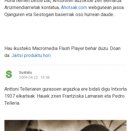
Hona hemen beste bat, Anttoniren auzokide zen Bernarda
Arizmendiarrietak kontatua,
Ahotsak.com
webgunean jasoa.
Ojanguren eta Sestogain baserriak oso hurrean daude.
Hau ikusteko Macromedia Flash Player behar duzu. Doan
da.
Jaitsi produktu hori
.
Sustatu
2009-04-23 : 16:58
Anttoni Telleriaren gurasoen argazkia ere bidali digu Intxorta
1937 elkarteak. Hauek ziren Frantziska Lamarain eta Pedro
Telleria.