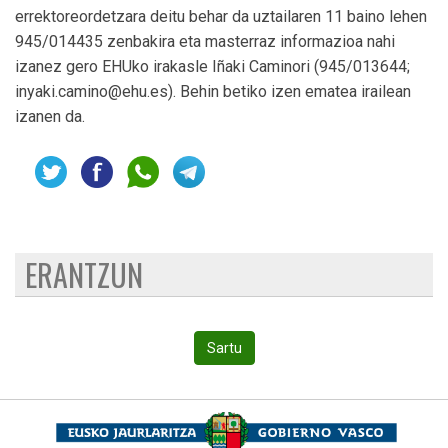
errektoreordetzara deitu behar da uztailaren 11 baino lehen
945/014435 zenbakira eta masterraz informazioa nahi
izanez gero EHUko irakasle Iñaki Caminori (945/013644;
inyaki.camino@ehu.es). Behin betiko izen ematea irailean
izanen da.
ERANTZUN
Sartu