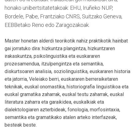
honako unibertsitatetakoak: EHU, Iruñeko NUP,
Bordele, Pabe, Frantziako CNRS, Suitzako Geneva,
EEBBetako Reno edo Zaragozakoak.
Master honetan alderdi teorikotik nahiz praktikotik hainbat
gai jorratuko dira: hizkuntza plangintza, hizkuntzaren
irakaskuntza, psikolinguistika eta euskararen
prozesamendua, itzulpengintza eta semantika,
diskurtsoaren analisia, soziolinguistika, euskararen historia
eta jatorria, Veleiako berri, euskararen berreraiketaren
teknikak, euskal onomastika, historiografia linguistikoa eta
euskal gramatika zaharrak, euskal testu zaharrak, euskal
literatura zaharra eta garaikidea, euskalkiak eta
dialektologiaren azterbideak, fonologia, morfosintaxia,
semantika eta gramatikako atalen arteko interfazeak,
besteak beste.