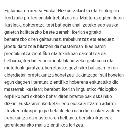
Egitarauaren xedea Euskal Hizkuntzalaritza eta Filologiako
ikertzaile profesionalak trebatzea da. Masterra egiten duten
ikasleak, doktoretza-tesi bat egin ahal izateko edo euskal
gaietan kalitatezko beste zernahi ikerlan egiteko
beharrezko diren gaitasunaz, trebakuntzaz eta ereduez
jabetu daitezela bilatzen da masterrean. Ikaslearen
prestakuntza zientifiko eta teknikoan sakontzea da
helburua, ikerlan esperimentalak ontzeko gaitasuna eta
metodoak garatzea, horretarako guztirako baliagarri diren
alderdietan prestakuntza hobetzea. Jakintzagai sail honetan
egun dagoen literatura zientifiko hoberena eskuratuko dio
masterrak ikasleari; berebat, ikerlan linguistiko-filologiko
enpiriko bati ekiteko behar diren bitartekoak eskainiko
dizkio. Euskararen ikerketari edo euskalaritzaren adarrei
litezkeen ikuspegi guztietarik ekin nahi dieten ikertzaileen
trebakuntza da masterraren helburua, bertako ikasleek
gorentasuneko maila zientifikoa lortzea.