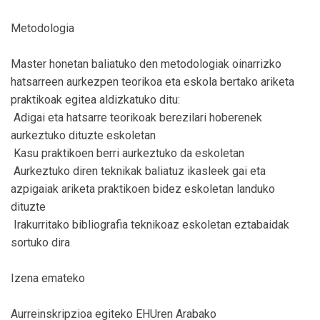
Metodologia
Master honetan baliatuko den metodologiak oinarrizko
hatsarreen aurkezpen teorikoa eta eskola bertako ariketa
praktikoak egitea aldizkatuko ditu:
 Adigai eta hatsarre teorikoak berezilari hoberenek
aurkeztuko dituzte eskoletan
 Kasu praktikoen berri aurkeztuko da eskoletan
 Aurkeztuko diren teknikak baliatuz ikasleek gai eta
azpigaiak ariketa praktikoen bidez eskoletan landuko
dituzte
 Irakurritako bibliografia teknikoaz eskoletan eztabaidak
sortuko dira
Izena emateko
Aurreinskripzioa egiteko EHUren Arabako