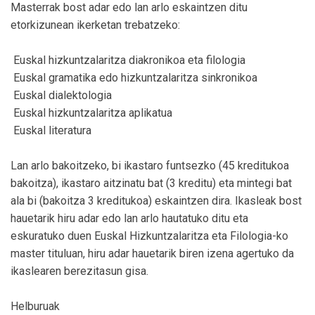
Masterrak bost adar edo lan arlo eskaintzen ditu
etorkizunean ikerketan trebatzeko:
 Euskal hizkuntzalaritza diakronikoa eta filologia
 Euskal gramatika edo hizkuntzalaritza sinkronikoa
 Euskal dialektologia
 Euskal hizkuntzalaritza aplikatua
 Euskal literatura
Lan arlo bakoitzeko, bi ikastaro funtsezko (45 kreditukoa
bakoitza), ikastaro aitzinatu bat (3 kreditu) eta mintegi bat
ala bi (bakoitza 3 kreditukoa) eskaintzen dira. Ikasleak bost
hauetarik hiru adar edo lan arlo hautatuko ditu eta
eskuratuko duen Euskal Hizkuntzalaritza eta Filologia-ko
master tituluan, hiru adar hauetarik biren izena agertuko da
ikaslearen berezitasun gisa.
Helburuak