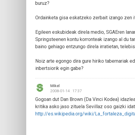
buruz?
Ordainketa gisa eskatzeko zerbait izango zen 
Egileen eskubideak direla medio, SGAEren lanar
Springsteenen kontu korronteak izango al du tar
baino gehiago entzungo direla irratietan, telebist
Noiz arte egongo dira gure hiriko tabernariak ed
inbertsiorik egin gabe?
Mikel
2008-01-14 : 17:37
Gogoan dut Dan Brown (Da Vinci Kodea) idazleak
kritika asko jaso zituela Sevillaz oso gaizki ida
http://es.wikipedia.org/wiki/La_fortaleza_digit