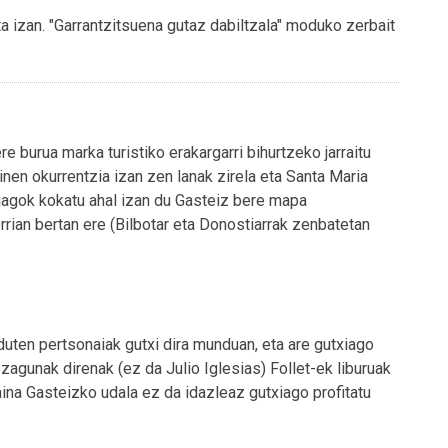
ta izan. "Garrantzitsuena gutaz dabiltzala" moduko zerbait
re burua marka turistiko erakargarri bihurtzeko jarraitu
inen okurrentzia izan zen lanak zirela eta Santa Maria
hiagok kokatu ahal izan du Gasteiz bere mapa
errian bertan ere (Bilbotar eta Donostiarrak zenbatetan
ten pertsonaiak gutxi dira munduan, eta are gutxiago
zagunak direnak (ez da Julio Iglesias) Follet-ek liburuak
aina Gasteizko udala ez da idazleaz gutxiago profitatu