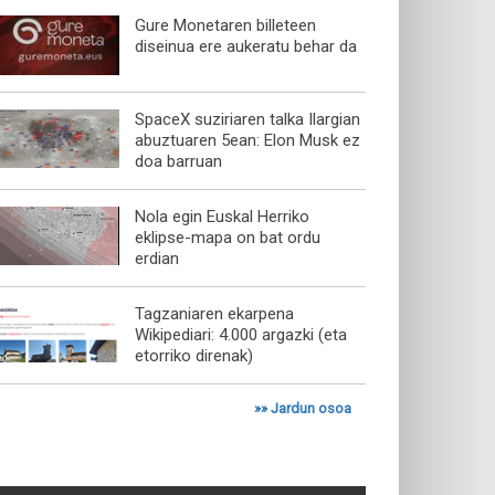
Gure Monetaren billeteen
diseinua ere aukeratu behar da
SpaceX suziriaren talka Ilargian
abuztuaren 5ean: Elon Musk ez
doa barruan
Nola egin Euskal Herriko
eklipse-mapa on bat ordu
erdian
Tagzaniaren ekarpena
Wikipediari: 4.000 argazki (eta
etorriko direnak)
»»
Jardun osoa