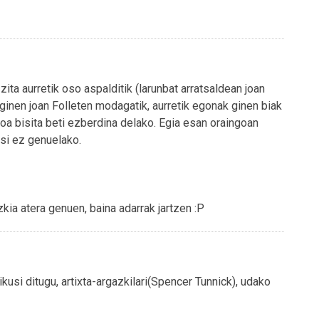
ta aurretik oso aspalditik (larunbat arratsaldean joan
ginen joan Folleten modagatik, aurretik egonak ginen biak
oa bisita beti ezberdina delako. Egia esan oraingoan
usi ez genuelako.
zkia atera genuen, baina adarrak jartzen :P
ikusi ditugu, artixta-argazkilari(Spencer Tunnick), udako