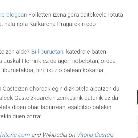
re blogean
Folletten izena gera daitekeela lotuta
sa, hala nola Kafkarena Pragarekin edo
steizen alde?
Bi liburuetan
, katedrale baten
a Euskal Herririk ez da ageri nobelotan, ordea.
liburuetakoa, hiri fiktizio batean kokatua.
Gasteizen ohoreak egin dizkiotela aipatzen du
aleek Gasteizkoarekin zerikusirik dutenik ez da
iotela dioen ohar laburrean, esalditxo batekin
rekin duen zorra:
vitoria.com
and Wikipedia on
Vitoria-Gasteiz