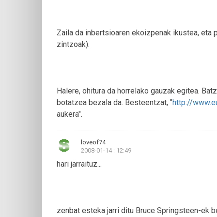
Zaila da inbertsioaren ekoizpenak ikustea, eta po
zintzoak).
Halere, ohitura da horrelako gauzak egitea. Bat
botatzea bezala da. Besteentzat, "
http://www.
aukera".
loveof74
2008-01-14 : 12:49
hari jarraituz...
zenbat esteka jarri ditu Bruce Springsteen-ek