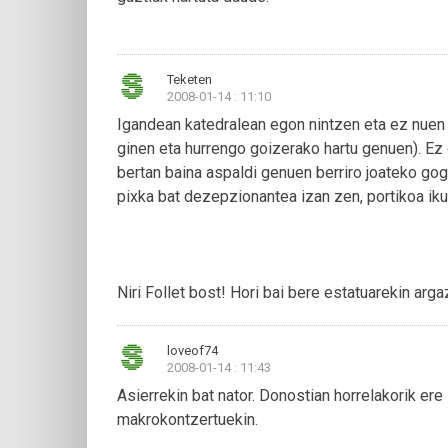
Teketen
2008-01-14 : 11:10
Igandean katedralean egon nintzen eta ez nuen zi
ginen eta hurrengo goizerako hartu genuen). Ez 
bertan baina aspaldi genuen berriro joateko gog
pixka bat dezepzionantea izan zen, portikoa ik
Niri Follet bost! Hori bai bere estatuarekin arga
loveof74
2008-01-14 : 11:43
Asierrekin bat nator. Donostian horrelakorik ere 
makrokontzertuekin.