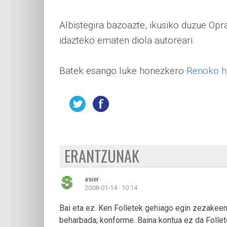
Albistegira bazoazte, ikusiko duzue Opr
idazteko ematen diola autoreari.
Batek esango luke honezkero
Renoko hi
ERANTZUNAK
asier
2008-01-14 : 10:14
Bai eta ez. Ken Folletek gehiago egin zezakee
beharbada; konforme. Baina kontua ez da Follet