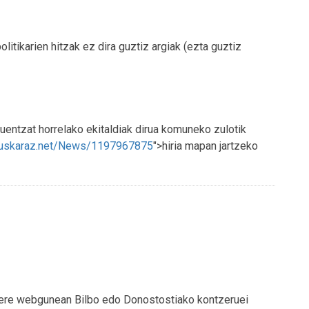
litikarien hitzak ez dira guztiz argiak (ezta guztiz
zuentzat horrelako ekitaldiak dirua komuneko zulotik
euskaraz.net/News/1197967875
">hiria mapan jartzeko
 bere webgunean Bilbo edo Donostostiako kontzeruei