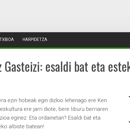
TXIBOA
HARPIDETZA
 Gasteizi: esaldi bat eta este
era ezin hobeak egin dizkio lehenago ere Ken
 eskultura ere jarri diote, bere liburu berriaren
ioa eginez. Eta ordainetan? Esaldi bat eta
eko albiste batean!