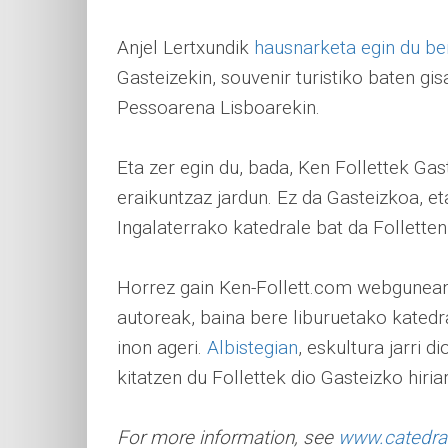
Anjel Lertxundik
hausnarketa egin du be
Gasteizekin, souvenir turistiko baten gi
Pessoarena Lisboarekin.
Eta zer egin du, bada, Ken Follettek Ga
eraikuntzaz jardun. Ez da Gasteizkoa, et
Ingalaterrako katedrale bat da Folletten 
Horrez gain Ken-Follett.com webgunean 
autoreak, baina bere liburuetako katedr
inon ageri.
Albistegian
, eskultura jarri d
kitatzen du Follettek dio Gasteizko hiria
For more information, see
www.catedral