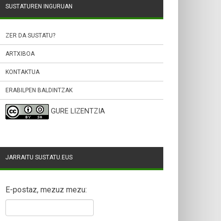
SUSTATUREN INGURUAN
ZER DA SUSTATU?
ARTXIBOA
KONTAKTUA
ERABILPEN BALDINTZAK
GURE LIZENTZIA
JARRAITU SUSTATU.EUS
E-postaz, mezuz mezu: