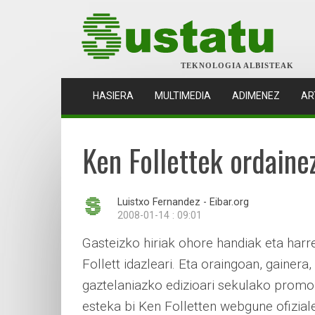
TEKNOLOGIA ALBISTEAK
(CURRENT)
HASIERA
MULTIMEDIA
ADIMENEZ
AR
Ken Follettek ordainez
Luistxo Fernandez - Eibar.org
2008-01-14 : 09:01
Gasteizko hiriak ohore handiak eta harr
Follett idazleari. Eta oraingoan, gainera,
gaztelaniazko edizioari sekulako promoz
esteka bi Ken Folletten webgune ofizial