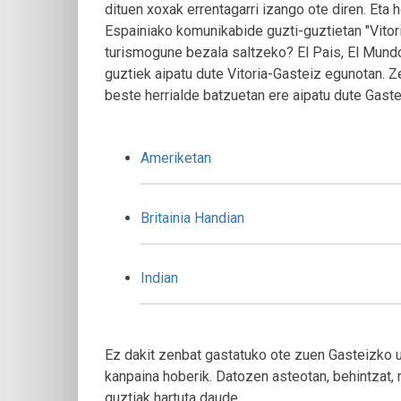
dituen xoxak errentagarri izango ote diren. Eta h
Espainiako komunikabide guzti-guztietan "Vitor
turismogune bezala saltzeko? El Pais, El Mundo
guztiek aipatu dute Vitoria-Gasteiz egunotan. Ze
beste herrialde batzuetan ere aipatu dute Gaste
Ameriketan
Britainia Handian
Indian
Ez dakit zenbat gastatuko ote zuen Gasteizko ud
kanpaina hoberik. Datozen asteotan, behintzat, 
guztiak hartuta daude.