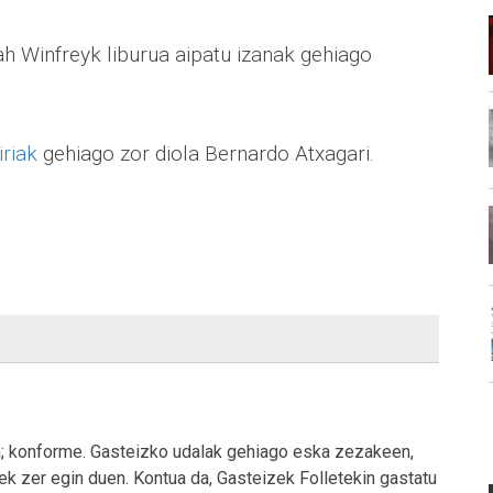
ah Winfreyk liburua aipatu izanak gehiago
riak
gehiago zor diola Bernardo Atxagari.
n; konforme. Gasteizko udalak gehiago eska zezakeen,
ek zer egin duen. Kontua da, Gasteizek Folletekin gastatu