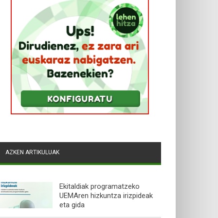
AZKEN ARTIKULUAK
Ekitaldiak programatzeko
UEMAren hizkuntza irizpideak
eta gida