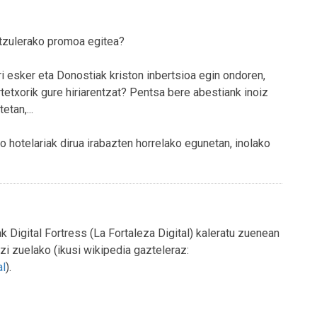
itzulerako promoa egitea?
i esker eta Donostiak kriston inbertsioa egin ondoren,
tetxorik gure hiriarentzat? Pentsa bere abestiank inoiz
etan,...
o hotelariak dirua irabazten horrelako egunetan, inolako
 Digital Fortress (La Fortaleza Digital) kaleratu zuenean
tzi zuelako (ikusi wikipedia gazteleraz:
al
).