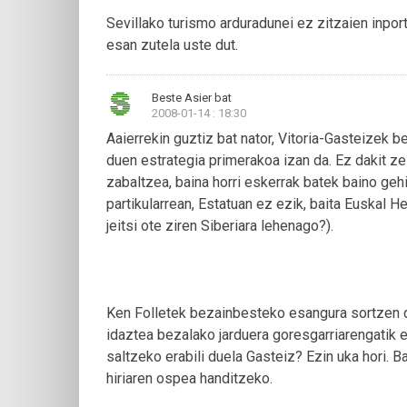
Sevillako turismo arduradunei ez zitzaien inpor
esan zutela uste dut.
Beste Asier bat
2008-01-14 : 18:30
Aaierrekin guztiz bat nator, Vitoria-Gasteizek be
duen estrategia primerakoa izan da. Ez dakit ze
zabaltzea, baina horri eskerrak batek baino ge
partikularrean, Estatuan ez ezik, baita Euskal H
jeitsi ote ziren Siberiara lehenago?).
Ken Folletek bezainbesteko esangura sortzen du
idaztea bezalako jarduera goresgarriarengatik e
saltzeko erabili duela Gasteiz? Ezin uka hori. B
hiriaren ospea handitzeko.