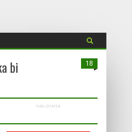
ka bi
18
PUBLIZITATEA