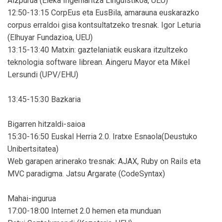
Aizpurua (Eleka Ingeniaritza Linguistikoa, UEU)
12:50-13:15 CorpEus eta EusBila, amarauna euskarazko
corpus erraldoi gisa kontsultatzeko tresnak. Igor Leturia
(Elhuyar Fundazioa, UEU)
13:15-13:40 Matxin: gaztelaniatik euskara itzultzeko
teknologia software librean. Aingeru Mayor eta Mikel
Lersundi (UPV/EHU)
13:45-15:30 Bazkaria
Bigarren hitzaldi-saioa
15:30-16:50 Euskal Herria 2.0. Iratxe Esnaola(Deustuko
Unibertsitatea)
Web garapen arinerako tresnak: AJAX, Ruby on Rails eta
MVC paradigma. Jatsu Argarate (CodeSyntax)
Mahai-ingurua
17:00-18:00 Internet 2.0 hemen eta munduan