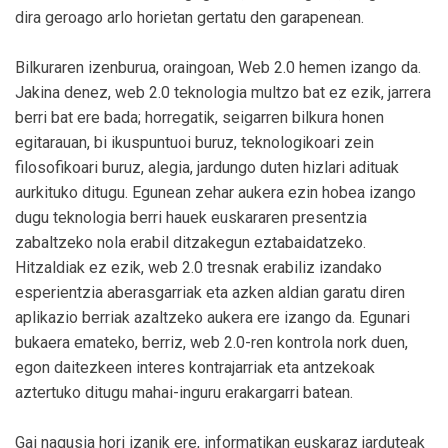
dira geroago arlo horietan gertatu den garapenean.
Bilkuraren izenburua, oraingoan, Web 2.0 hemen izango da.
Jakina denez, web 2.0 teknologia multzo bat ez ezik, jarrera
berri bat ere bada; horregatik, seigarren bilkura honen
egitarauan, bi ikuspuntuoi buruz, teknologikoari zein
filosofikoari buruz, alegia, jardungo duten hizlari adituak
aurkituko ditugu. Egunean zehar aukera ezin hobea izango
dugu teknologia berri hauek euskararen presentzia
zabaltzeko nola erabil ditzakegun eztabaidatzeko.
Hitzaldiak ez ezik, web 2.0 tresnak erabiliz izandako
esperientzia aberasgarriak eta azken aldian garatu diren
aplikazio berriak azaltzeko aukera ere izango da. Egunari
bukaera emateko, berriz, web 2.0-ren kontrola nork duen,
egon daitezkeen interes kontrajarriak eta antzekoak
aztertuko ditugu mahai-inguru erakargarri batean.
Gai nagusia hori izanik ere, informatikan euskaraz jarduteak