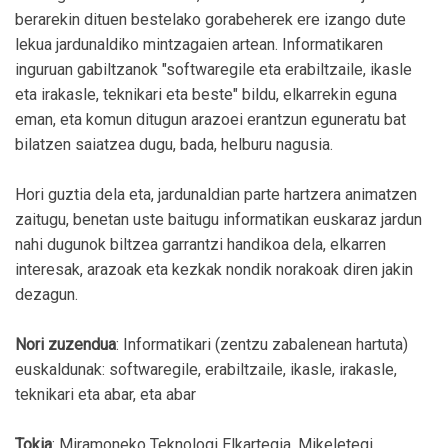
berarekin dituen bestelako gorabeherek ere izango dute
lekua jardunaldiko mintzagaien artean. Informatikaren
inguruan gabiltzanok "softwaregile eta erabiltzaile, ikasle
eta irakasle, teknikari eta beste" bildu, elkarrekin eguna
eman, eta komun ditugun arazoei erantzun eguneratu bat
bilatzen saiatzea dugu, bada, helburu nagusia.
Hori guztia dela eta, jardunaldian parte hartzera animatzen
zaitugu, benetan uste baitugu informatikan euskaraz jardun
nahi dugunok biltzea garrantzi handikoa dela, elkarren
interesak, arazoak eta kezkak nondik norakoak diren jakin
dezagun.
Nori zuzendua
: Informatikari (zentzu zabalenean hartuta)
euskaldunak: softwaregile, erabiltzaile, ikasle, irakasle,
teknikari eta abar, eta abar
Tokia
: Miramoneko Teknologi Elkartegia. Mikeletegi