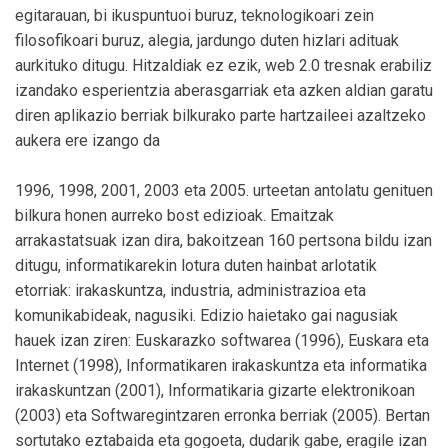
egitarauan, bi ikuspuntuoi buruz, teknologikoari zein
filosofikoari buruz, alegia, jardungo duten hizlari adituak
aurkituko ditugu. Hitzaldiak ez ezik, web 2.0 tresnak erabiliz
izandako esperientzia aberasgarriak eta azken aldian garatu
diren aplikazio berriak bilkurako parte hartzaileei azaltzeko
aukera ere izango da
1996, 1998, 2001, 2003 eta 2005. urteetan antolatu genituen
bilkura honen aurreko bost edizioak. Emaitzak
arrakastatsuak izan dira, bakoitzean 160 pertsona bildu izan
ditugu, informatikarekin lotura duten hainbat arlotatik
etorriak: irakaskuntza, industria, administrazioa eta
komunikabideak, nagusiki. Edizio haietako gai nagusiak
hauek izan ziren: Euskarazko softwarea (1996), Euskara eta
Internet (1998), Informatikaren irakaskuntza eta informatika
irakaskuntzan (2001), Informatikaria gizarte elektronikoan
(2003) eta Softwaregintzaren erronka berriak (2005). Bertan
sortutako eztabaida eta gogoeta, dudarik gabe, eragile izan