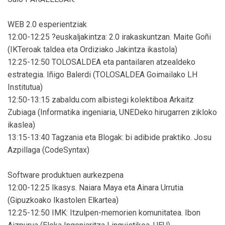
WEB 2.0 esperientziak
12:00-12:25 ?euskaljakintza: 2.0 irakaskuntzan. Maite Goñi
(IKTeroak taldea eta Ordiziako Jakintza ikastola)
12:25-12:50 TOLOSALDEA eta pantailaren atzealdeko
estrategia. Iñigo Balerdi (TOLOSALDEA Goimailako LH
Institutua)
12:50-13:15 zabaldu.com albistegi kolektiboa Arkaitz
Zubiaga (Informatika ingeniaria, UNEDeko hirugarren zikloko
ikaslea)
13:15-13:40 Tagzania eta Blogak: bi adibide praktiko. Josu
Azpillaga (CodeSyntax)
Software produktuen aurkezpena
12:00-12:25 Ikasys. Naiara Maya eta Ainara Urrutia
(Gipuzkoako Ikastolen Elkartea)
12:25-12:50 IMK: Itzulpen-memorien komunitatea. Ibon