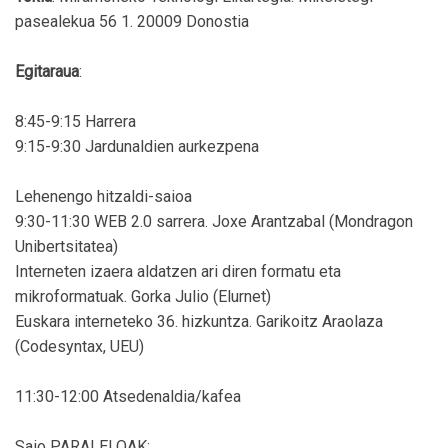
pasealekua 56 1. 20009 Donostia
Egitaraua
:
8:45-9:15 Harrera
9:15-9:30 Jardunaldien aurkezpena
Lehenengo hitzaldi-saioa
9:30-11:30 WEB 2.0 sarrera. Joxe Arantzabal (Mondragon
Unibertsitatea)
Interneten izaera aldatzen ari diren formatu eta
mikroformatuak. Gorka Julio (Elurnet)
Euskara interneteko 36. hizkuntza. Garikoitz Araolaza
(Codesyntax, UEU)
11:30-12:00 Atsedenaldia/kafea
Saio PARALELOAK: