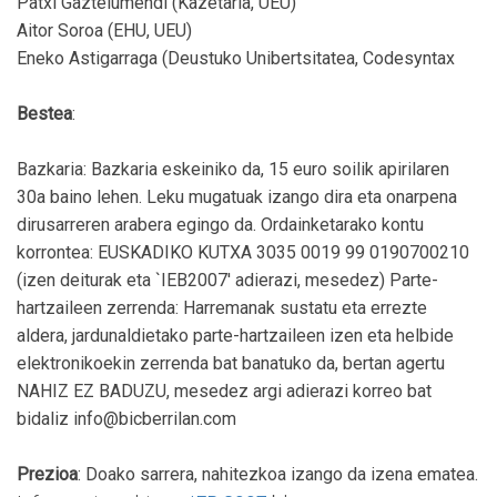
Patxi Gaztelumendi (Kazetaria, UEU)
Aitor Soroa (EHU, UEU)
Eneko Astigarraga (Deustuko Unibertsitatea, Codesyntax
Bestea
:
Bazkaria: Bazkaria eskeiniko da, 15 euro soilik apirilaren
30a baino lehen. Leku mugatuak izango dira eta onarpena
dirusarreren arabera egingo da. Ordainketarako kontu
korrontea: EUSKADIKO KUTXA 3035 0019 99 0190700210
(izen deiturak eta `IEB2007' adierazi, mesedez) Parte-
hartzaileen zerrenda: Harremanak sustatu eta errezte
aldera, jardunaldietako parte-hartzaileen izen eta helbide
elektronikoekin zerrenda bat banatuko da, bertan agertu
NAHIZ EZ BADUZU, mesedez argi adierazi korreo bat
bidaliz info@bicberrilan.com
Prezioa
: Doako sarrera, nahitezkoa izango da izena ematea.