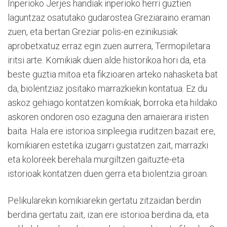
Inperioko Jerjes handiak inperioko herri guztien
laguntzaz osatutako gudarostea Greziaraino eraman
zuen, eta bertan Greziar polis-en ezinikusiak
aprobetxatuz erraz egin zuen aurrera, Termopiletara
iritsi arte. Komikiak duen alde historikoa hori da, eta
beste guztia mitoa eta fikzioaren arteko nahasketa bat
da, biolentziaz jositako marrazkiekin kontatua. Ez du
askoz gehiago kontatzen komikiak, borroka eta hildako
askoren ondoren oso ezaguna den amaierara iristen
baita. Hala ere istorioa sinpleegia iruditzen bazait ere,
komikiaren estetika izugarri gustatzen zait, marrazki
eta koloreek berehala murgiltzen gaituzte-eta
istorioak kontatzen duen gerra eta biolentzia giroan.
Pelikularekin komikiarekin gertatu zitzaidan berdin
berdina gertatu zait, izan ere istorioa berdina da, eta