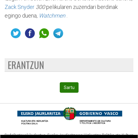
Zack Snyder
300
pelikularen zuzendari berdinak
egingo duena,
Watchmen
.
ERANTZUN
Sartu
CodeSyntaxek kudeatua,
Eusko Jaurlaritzaren Hizkuntza Politika eta Kultura