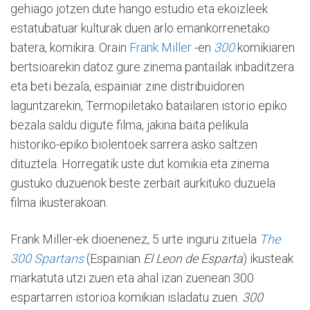
gehiago jotzen dute hango estudio eta ekoizleek
estatubatuar kulturak duen arlo emankorrenetako
batera, komikira. Orain
Frank Miller
-en
300
komikiaren
bertsioarekin datoz gure zinema pantailak inbaditzera
eta beti bezala, espainiar zine distribuidoren
laguntzarekin, Termopiletako batailaren istorio epiko
bezala saldu digute filma, jakina baita pelikula
historiko-epiko biolentoek sarrera asko saltzen
dituztela. Horregatik uste dut komikia eta zinema
gustuko duzuenok beste zerbait aurkituko duzuela
filma ikusterakoan.
Frank Miller-ek dioenenez, 5 urte inguru zituela
The
300 Spartans
(Espainian
El Leon de Esparta
) ikusteak
markatuta utzi zuen eta ahal izan zuenean 300
espartarren istorioa komikian isladatu zuen.
300