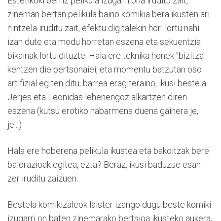
Estetikoki berriz pelikula izugarri ona iruditu zait,
zineman bertan pelikula baino komikia bera ikusten ari
nintzela iruditu zait, efektu digitalekin hori lortu nahi
izan dute eta modu horretan eszena eta sekuentzia
bikainak lortu dituzte. Hala ere teknika honek "bizitza"
kentzen die pertsonaiei, eta momentu batzutan oso
artifizial egiten ditu, barrea eragiteraino, ikusi bestela
Jerjes eta Leonidas lehenengoz alkartzen diren
eszena (kutsu erotiko nabarmena duena gainera je,
je...)
Hala ere hoberena pelikula ikustea eta bakoitzak bere
balorazioak egitea, ezta? Beraz, ikusi baduzue esan
zer iruditu zaizuen.
Bestela komikizaleok laister izango dugu beste komiki
izugarri on baten zinemarako bertsioa ikusteko aukera,