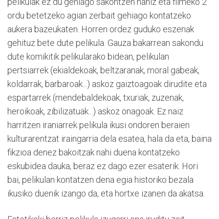
pelikulak ez du gehiago sakontzen nahiz eta filmeko 2
ordu betetzeko agian zerbait gehiago kontatzeko
aukera bazeukaten. Horren ordez guduko eszenak
gehituz bete dute pelikula. Gauza bakarrean sakondu
dute komikitik pelikularako bidean, pelikulan
pertsiarrek (ekialdekoak, beltzaranak, moral gabeak,
koldarrak, barbaroak...) askoz gaiztoagoak dirudite eta
espartarrek (mendebaldekoak, txuriak, zuzenak,
heroikoak, zibilizatuak...) askoz onagoak. Ez naiz
harritzen iraniarrek pelikula ikusi ondoren beraien
kulturarentzat iraingarria dela esatea, hala da eta, baina
fikzioa denez bakoitzak nahi duena kontatzeko
eskubidea dauka, beraz ez dago ezer esaterik. Hori
bai, pelikulan kontatzen dena egia historiko bezala
ikusiko duenik izango da, eta hortxe izanen da akatsa.