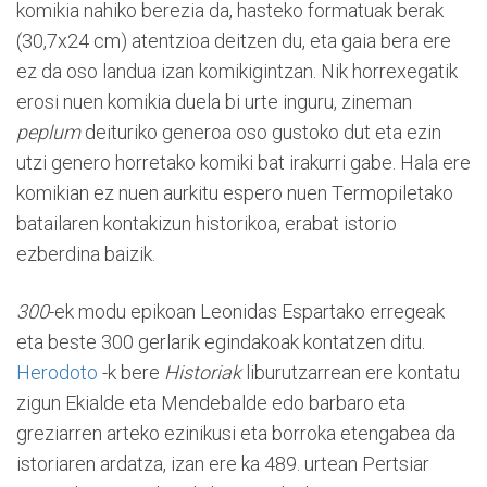
komikia nahiko berezia da, hasteko formatuak berak
(30,7x24 cm) atentzioa deitzen du, eta gaia bera ere
ez da oso landua izan komikigintzan. Nik horrexegatik
erosi nuen komikia duela bi urte inguru, zineman
peplum
deituriko generoa oso gustoko dut eta ezin
utzi genero horretako komiki bat irakurri gabe. Hala ere
komikian ez nuen aurkitu espero nuen Termopiletako
batailaren kontakizun historikoa, erabat istorio
ezberdina baizik.
300
-ek modu epikoan Leonidas Espartako erregeak
eta beste 300 gerlarik egindakoak kontatzen ditu.
Herodoto
-k bere
Historiak
liburutzarrean ere kontatu
zigun Ekialde eta Mendebalde edo barbaro eta
greziarren arteko ezinikusi eta borroka etengabea da
istoriaren ardatza, izan ere ka 489. urtean Pertsiar