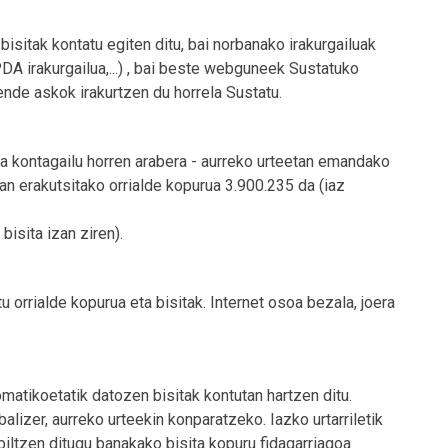
isitak kontatu egiten ditu, bai norbanako irakurgailuak
DA irakurgailua,...) , bai beste webguneek Sustatuko
Jende askok irakurtzen du horrela Sustatu.
ta kontagailu horren arabera - aurreko urteetan emandako
an erakutsitako orrialde kopurua 3.900.235 da (iaz
bisita izan ziren).
u orrialde kopurua eta bisitak. Internet osoa bezala, joera
matikoetatik datozen bisitak kontutan hartzen ditu.
lizer, aurreko urteekin konparatzeko. Iazko urtarriletik
iltzen ditugu banakako bisita kopuru fidagarriagoa