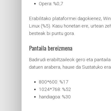
Opera: %0,7
Erabilitako plataformei dagokienez, Wi
Linux (%5). Kasu honetan ere, urtean z
besteak bi puntu gora.
Pantaila bereizmena
Badirudi erabiltzaileok gero eta pantail
datuen arabera, hauxe da Sustatuko erab
800*600: %17
1024*768: %52
handiagoa: %30