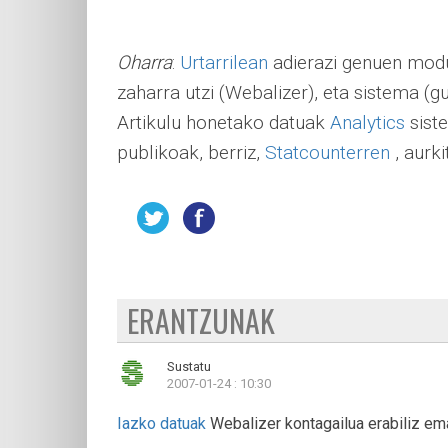
Oharra
:
Urtarrilean
adierazi genuen modu
zaharra utzi (Webalizer), eta sistema (gu
Artikulu honetako datuak
Analytics
siste
publikoak, berriz,
Statcounterren
, aurki
ERANTZUNAK
Sustatu
2007-01-24 : 10:30
Iazko datuak
Webalizer kontagailua erabiliz em