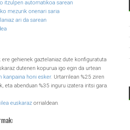
ko itzulpen automatikoa sarean
ako mezurik onenari saria
laniaz ari da sarean
dea
k ere gehienek gaztelaniaz dute konfiguratuta
uskaraz dutenen kopurua igo egin da urtean
en kanpaina honi esker
. Urtarrilean %25 ziren
 eta abenduan %35 inguru izatera iritsi gara.
ilea euskaraz
orrialdean.
ormak: