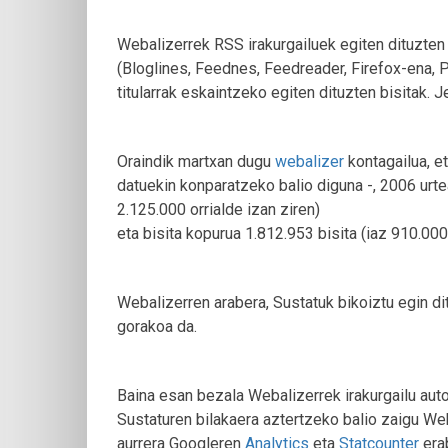
Webalizerrek RSS irakurgailuek egiten dituzten b
(Bloglines, Feednes, Feedreader, Firefox-ena, P
titularrak eskaintzeko egiten dituzten bisitak. 
Oraindik martxan dugu
webalizer
kontagailua, e
datuekin konparatzeko balio diguna -, 2006 urte
2.125.000 orrialde izan ziren)
eta bisita kopurua 1.812.953 bisita (iaz 910.000 
Webalizerren arabera, Sustatuk bikoiztu egin dit
gorakoa da.
Baina esan bezala Webalizerrek irakurgailu auto
Sustaturen bilakaera aztertzeko balio zaigu Weba
aurrera Googleren
Analytics
eta
Statcounter
erab