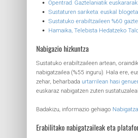
Opentrad. Gaztelaniatik euskarara
Sustaturen sariketa: euskal bloget
Sustatuko erabiltzaileen %60 gazte
Hamaika, Telebista Hedatzeko Tal
Nabigazio hizkuntza
Sustatuko erabiltzaileen artean, oraindi
nabigatzailea (%55 inguru). Hala ere, e
zehar, beharbada
urtarrilean hasi genu
euskaraz nabigatzen zuten sustatuzaleak,
Badakizu, informazio gehiago
Nabigatza
Erabilitako nabigatzaileak eta plataf