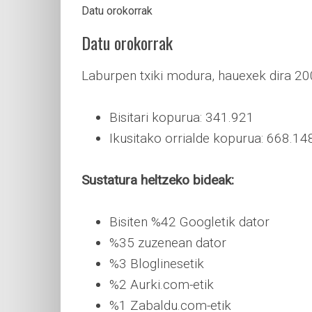
Datu orokorrak
Datu orokorrak
Laburpen txiki modura, hauexek dira 2
Bisitari kopurua: 341.921
Ikusitako orrialde kopurua: 668.14
Sustatura heltzeko bideak:
Bisiten %42 Googletik dator
%35 zuzenean dator
%3 Bloglinesetik
%2 Aurki.com-etik
%1 Zabaldu.com-etik