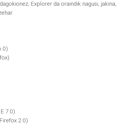
 dagokionez, Explorer da oraindik nagusi, jakina,
zehar.
6.0)
fox)
E 7.0)
Firefox 2.0)