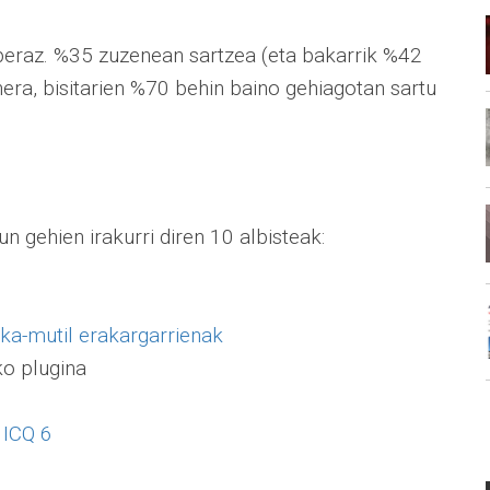
, beraz. %35 zuzenean sartzea (eta bakarrik %42
nera, bisitarien %70 behin baino gehiagotan sartu
 gehien irakurri diren 10 albisteak:
ska-mutil erakargarrienak
ko plugina
 ICQ 6