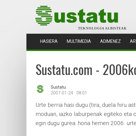
TEKNOLOGIA ALBISTEAK
(CURRENT)
HASIERA
MULTIMEDIA
ADIMENEZ
AR
Sustatu.com - 2006k
Sustatu
2007-01-24 : 08:01
Urte berria hasi dugu (tira, duela hiru a
moduan, iazko laburpenak egiteko eta o
egin dugu gurea: hona hemen 2006. urte