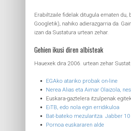
Erabiltzaile fidelak ditugula ematen du
Googletik), nahiko adierazgarria da. Gai
izan da Sustatura urtean zehar.
Gehien ikusi diren albisteak
Hauexek dira 2006. urtean zehar Sustatun
EGAko atariko probak on-line
Nerea Alias eta Aimar Olaizola, ne
Euskara-gaztelera itzulpenak egite
EiTB, edo nola egin erridikuloa
Bat-bateko mezularitza. Jabber 10
Pornoa euskararen alde