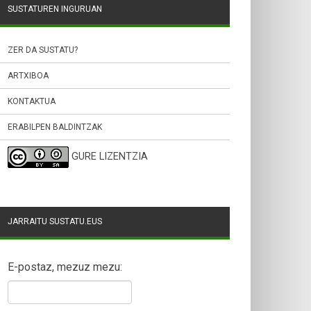
SUSTATUREN INGURUAN
ZER DA SUSTATU?
ARTXIBOA
KONTAKTUA
ERABILPEN BALDINTZAK
GURE LIZENTZIA
JARRAITU SUSTATU.EUS
E-postaz, mezuz mezu: