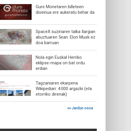
Gure Monetaren billeteen
diseinua ere aukeratu behar da
SpaceX suziriaren talka Ilargian
abuztuaren 5ean: Elon Musk ez
doa barruan
Nola egin Euskal Herriko
eklipse-mapa on bat ordu
erdian
Tagzaniaren ekarpena
Wikipediari: 4.000 argazki (eta
etorriko direnak)
»»
Jardun osoa