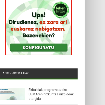
AZKEN ARTIKULUAK
Ekitaldiak programatzeko
UEMAren hizkuntza irizpideak
eta gida