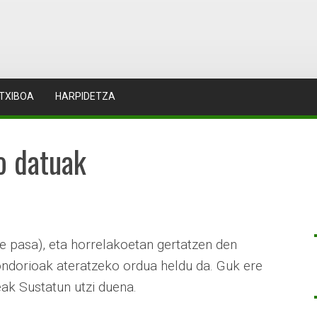
TXIBOA
HARPIDETZA
o datuak
ste pasa), eta horrelakoetan gertatzen den
ndorioak ateratzeko ordua heldu da. Guk ere
ak Sustatun utzi duena.