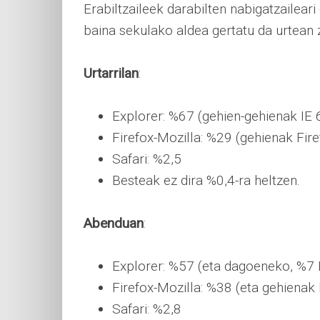
Erabiltzaileek darabilten nabigatzaileari
baina sekulako aldea gertatu da urtean 
Urtarrilan
:
Explorer: %67 (gehien-gehienak IE 
Firefox-Mozilla: %29 (gehienak Fire
Safari: %2,5
Besteak ez dira %0,4-ra heltzen.
Abenduan
:
Explorer: %57 (eta dagoeneko, %7 I
Firefox-Mozilla: %38 (eta gehienak 
Safari: %2,8