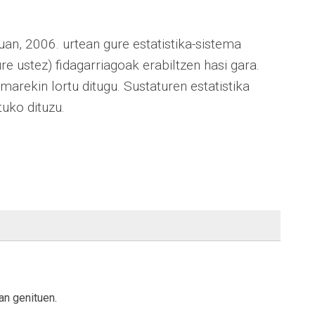
an, 2006. urtean gure estatistika-sistema
re ustez) fidagarriagoak erabiltzen hasi gara.
marekin lortu ditugu. Sustaturen estatistika
tuko dituzu.
an genituen.