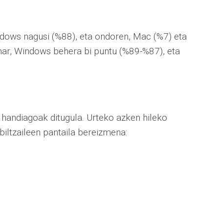
ndows nagusi (%88), eta ondoren, Mac (%7) eta
ehar, Windows behera bi puntu (%89-%87), eta
a handiagoak ditugula. Urteko azken hileko
iltzaileen pantaila bereizmena: